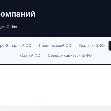
компаний
ges Online
ро-Западный ФО
Приволжский ФО
Уральский ФО
Южный ФО
Северо-Кавказский ФО