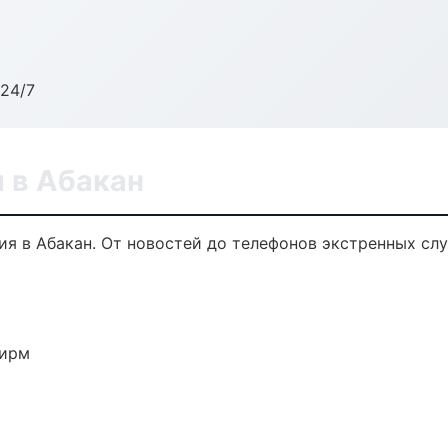
24/7
 в Абакан
я в Абакан. От новостей до телефонов экстренных слу
фирм