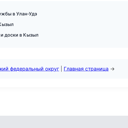
лужбы в Улан-Удэ
 Кызыл
 и доски в Кызыл
ский федеральный округ
|
Главная страница
→