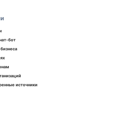
ми
и
чат-бот
 бизнеса
иях
онам
ганизаций
еренные источники