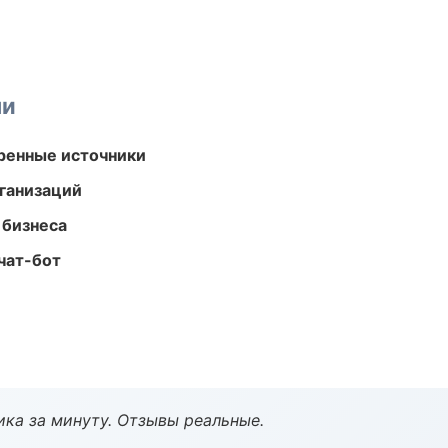
ми
еренные источники
ганизаций
 бизнеса
чат-бот
ка за минуту. Отзывы реальные.