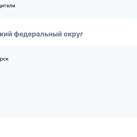
дители
ский федеральный округ
ирск