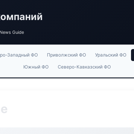
компаний
News Guide
ро-Западный ФО
Приволжский ФО
Уральский ФО
Южный ФО
Северо-Кавказский ФО
de