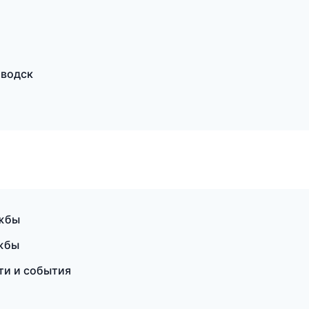
аводск
ужбы
ужбы
ти и события