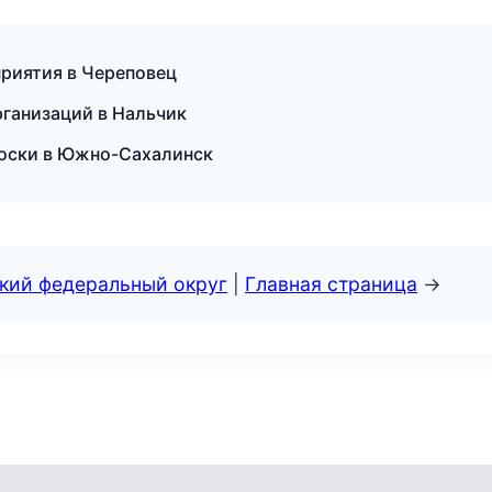
приятия в Череповец
рганизаций в Нальчик
 доски в Южно-Сахалинск
ский федеральный округ
|
Главная страница
→