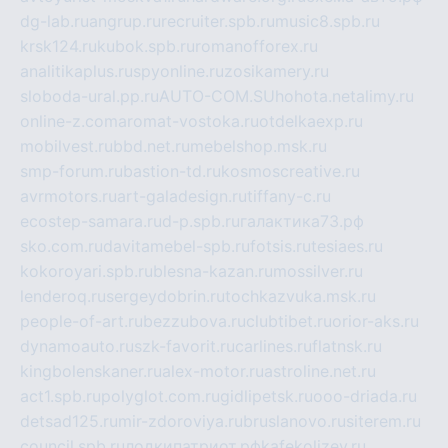
dg-lab.ru
angrup.ru
recruiter.spb.ru
music8.spb.ru
krsk124.ru
kubok.spb.ru
romanofforex.ru
analitikaplus.ru
spyonline.ru
zosikamery.ru
sloboda-ural.pp.ru
AUTO-COM.SU
hohota.net
alimy.ru
online-z.com
aromat-vostoka.ru
otdelkaexp.ru
mobilvest.ru
bbd.net.ru
mebelshop.msk.ru
smp-forum.ru
bastion-td.ru
kosmoscreative.ru
avrmotors.ru
art-galadesign.ru
tiffany-c.ru
ecostep-samara.ru
d-p.spb.ru
галактика73.рф
sko.com.ru
davitamebel-spb.ru
fotsis.ru
tesiaes.ru
kokoroyari.spb.ru
blesna-kazan.ru
mossilver.ru
lenderoq.ru
sergeydobrin.ru
tochkazvuka.msk.ru
people-of-art.ru
bezzubova.ru
clubtibet.ru
orior-aks.ru
dynamoauto.ru
szk-favorit.ru
carlines.ru
flatnsk.ru
kingbolenskaner.ru
alex-motor.ru
astroline.net.ru
act1.spb.ru
polyglot.com.ru
gidlipetsk.ru
ooo-driada.ru
detsad125.ru
mir-zdoroviya.ru
bruslanovo.ru
siterem.ru
council.spb.ru
лодкипатриот.рф
kafekolizey.ru