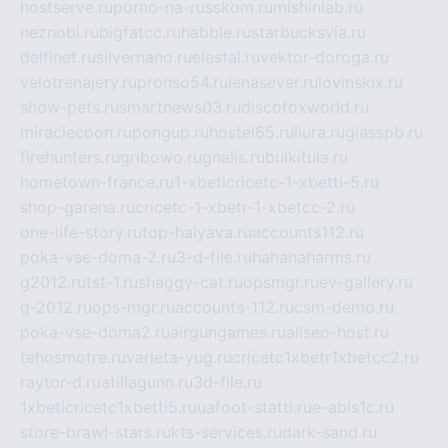
hostserve.ru
porno-na-russkom.ru
mishinlab.ru
neznobi.ru
bigfatcc.ru
habble.ru
starbucksvia.ru
delfinet.ru
silvernano.ru
elestal.ru
vektor-doroga.ru
velotrenajery.ru
pronso54.ru
lenasever.ru
lovinskix.ru
show-pets.ru
smartnews03.ru
discofoxworld.ru
miraclecoon.ru
pongup.ru
hostel65.ru
liura.ru
glasspb.ru
firehunters.ru
gribowo.ru
gnalis.ru
bulkitula.ru
hometown-france.ru
1-xbeticricetc-1-xbetti-5.ru
shop-garena.ru
cricetc-1-xbetr-1-xbetcc-2.ru
one-life-story.ru
top-halyava.ru
accounts112.ru
poka-vse-doma-2.ru
3-d-file.ru
hahahaharms.ru
g2012.ru
tst-1.ru
shaggy-cat.ru
opsmgr.ru
ev-gallery.ru
g-2012.ru
ops-mgr.ru
accounts-112.ru
csm-demo.ru
poka-vse-doma2.ru
airgungames.ru
allseo-host.ru
tehosmotre.ru
varieta-yug.ru
cricetc1xbetr1xbetcc2.ru
raytor-d.ru
atillagunn.ru
3d-file.ru
1xbeticricetc1xbetti5.ru
uafoot-statti.ru
e-abis1c.ru
store-brawl-stars.ru
kts-services.ru
dark-sand.ru