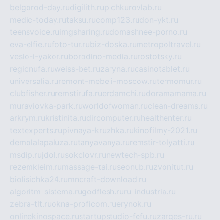
belgorod-day.ru
digilith.ru
pichkurovlab.ru
medic-today.ru
taksu.ru
comp123.ru
don-ykt.ru
teensvoice.ru
imgsharing.ru
domashnee-porno.ru
eva-elfie.ru
foto-tur.ru
biz-doska.ru
metropoltravel.ru
veslo-i-yakor.ru
borodino-media.ru
rostotsky.ru
regionufa.ru
weiss-bet.ru
zaryna.ru
casinotablet.ru
universalia.ru
remont-mebeli-moscow.ru
termomur.ru
clubfisher.ru
remstirufa.ru
erdamchi.ru
doramamama.ru
muraviovka-park.ru
worldofwoman.ru
clean-dreams.ru
arkrym.ru
kristinita.ru
dircomputer.ru
healthenter.ru
textexperts.ru
pivnaya-kruzhka.ru
kinofilmy-2021.ru
demolalapaluza.ru
tanyavanya.ru
remstir-tolyatti.ru
msdip.ru
jdol.ru
sokolovr.ru
newtech-spb.ru
rezemkleim.ru
massage-tai.ru
seonub.ru
zvonitut.ru
biolisichka24.ru
mncraft-download.ru
algoritm-sistema.ru
godflesh.ru
ru-industria.ru
zebra-tlt.ru
okna-proficom.ru
erynok.ru
onlinekinospace.ru
startupstudio-fefu.ru
zarges-ru.ru