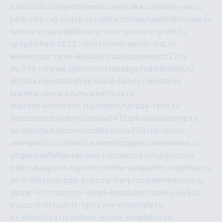
a380club.ru
argentinamia.ru
perkoka.ru
movie-one.ru
perk-oka.ru
g-octopus.ru
sibarchives.ru
andreislyusar.ru
naruto-x.ru
pursefactory.ru
tor-lyubov-i-grom.ru
spayderhed-2022.ru
movieone.ru
evro-dez.ru
webamator.ru
ma-absolut1.ru
avtopomosch27.ru
nv-750.ru
news-plain.ru
nertansaga.ru
delanalad.ru
dizfiles.ru
youtubefree.ru
aria-family.ru
roadli.ru
planeta-samara.ru
mysmartbuy.ru
matrasy-kemerovo.ru
ashanet.ru
trade-farm.ru
dotcustoms.ru
domizbrusa9x12spb.ru
autodamp.ru
narasimha.ru
djcommodities.ru
nv750.ru
x-ton.ru
newsplain.ru
cardvoice.ru
modopaper.ru
manunae.ru
gbget.ru
alfeihavsalnassr.ru
madoma.ru
tajuncos.ru
petrovkasports.ru
porno-online-besplatno.ru
splclub.ru
york-life.ru
doroga-expo.ru
ribery.ru
cleanmedicine.ru
slovar-ivrit.ru
porno-video-besplatno.ru
seks-365.ru
ovucontrol.ru
sloty-igrovyye-avtomaty.ru
ru-industriya.ru
russkoe-porno-besplatno.ru