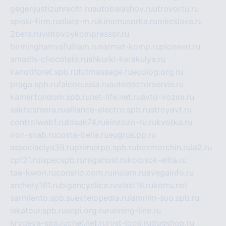
gegenjustizunrecht.ru
autobalashov.ru
utrovortu.ru
spiski-firm.ru
elara-m.ru
kinomusorka.ru
mkcslava.ru
2bets.ru
vintovoykompressor.ru
birminghamvsfulham.ru
sarmat-komp.ru
pioneeri.ru
amadis-chocolate.ru
shkurki-karakulya.ru
kanotiforet.spb.ru
tutmassage.ru
ecolog.org.ru
praga.spb.ru
falcorussia.ru
autodoctorservis.ru
kamertondom.spb.ru
net-life.net.ru
avto-vozim.ru
sakhcamera.ru
alliance-electro.spb.ru
stroyavt.ru
controlweb1.ru
tdsak74.ru
kinzozo-ru.ru
kvotka.ru
iron-snab.ru
costa-bella.ru
eugrus.pp.ru
associaciya39.ru
primexpo.spb.ru
bezmorchin.ru
ia2.ru
cpt21.ru
ispecspb.ru
regahost.ru
kolosok-elita.ru
tae-kwon.ru
consrio.com.ru
insiam.ru
avegainfo.ru
archery161.ru
bigencyclica.ru
vlast16.ru
korru.net
sarmiento.spb.su
extelopedia.ru
lammin-suo.spb.ru
iskatour.spb.ru
snpi.org.ru
running-line.ru
krygeva-spa.ru
chel.net.ru
rust-loco.ru
dugshop.ru