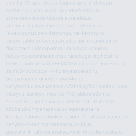
sindika-01.ru
sp-life.ru
x-legion.ru
sib-archives.ru
e-abis-1-c.ru
sindika01.ru
venda-festival.ru
store-brawlstars.ru
dooraleksandria.ru
antenna-highly.ru
mine-lab-msk.ru
1-mus.ru
3-sex-porn.ru
ban-damn.ru
purse-factory.ru
viagra-tablet.ru
fasbags.ru
adler-jun.ru
bandamn.ru
fincontech.ru
3sexporn.ru
1mus.ru
darksand.ru
rebus-toys.ru
minelab-msk.ru
alabuga-cityhotel.ru
medsprawo-4-ka.ru
2864420.ru
blagodarenie-spb.ru
zajmy24.ru
tovudyi-4-kuhnyanazakaz.ru
brazzerscom.ru
medsprawo4ka.ru
xehyroo5kuhnyanazakaz.ru
fabrikayfabrikaefabrika.ru
vskrytie-zamkov-moskva-113.ru
biletnadom.ru
zed-online.ru
pimchax.ru
brazzers-hd.ru
z-host.ru
kitubeu2kuhnyanazakaz.ru
naperekate.ru
kuhnyaofabrikaufabrik.ru
kitubeu-2-kuhnyanazakaz.ru
xehyroo-5-kuhnyanazakaz.ru
cs-68.ru
guzywia-4-kuhnyanazakaz.ru
mir-tk.ru
vlknrussia.ru