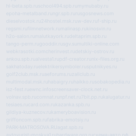
hl-beta.spb.ru
school494.spb.ru
mymubaby.ru
epoha-metalband.ru
ngr.spb.ru
rusgosnews.com
dieselvostok.ru
24hostel.msk.ru
w-dev.ru
f-ship.ru
regsmi.ru
filmnetwork.ru
malinasp.ru
kinosvin.ru
h2o-salon.ru
malutkayork.ru
deltaprim.spb.ru
tango-perm.ru
gooddir.ru
sgv.su
multiki-online.com
webkrasotki.com
cherinvest.ru
detskiy-ostrov.ru
ankou.spb.ru
alvesta1.ru
pdf-creator.ru
nix-files.org.ru
sakhatoday.ru
elektrikersymboler.ru
sputnikyes.ru
golf2club.msk.ru
aeforums.ru
zallclub.ru
multimodal.msk.ru
habaigry.ru
haikko.ru
sobakopedia.ru
isz-fest.ru
ewnc.info
screensaver-clock.net.ru
volnav.spb.ru
comnat.ru
npf.net.ru
7bit.pp.ru
kalugatur.ru
tesiaes.ru
card.com.ru
kazanka.spb.ru
gildiya-kuznecov.ru
kameryboavision.ru
griffoncom.spb.ru
fabrika-emotsiy.ru
PARK-MATROSOVA.RU
agat.spb.ru
avtoyurist-moskva1.ru
hardware.org.ru
схема-авто.рф