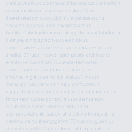
cs68.ru
vladivostok-map.ru
video-seks.ru
bankaribi.ru
raszar.ru
vskrytie-zamkov-moskva113.ru
lipetsktelecom.ru
tovudyi4kuhnyanazakaz.ru
seksuzb.ru
guzywia4kuhnyanazakaz.ru
fabrikaofabrikaokuhny.ru
kuhnyaekuhnyaafabrika.ru
kuhnyaykuhnyayfabrika.ru
e-abis1c.ru
store-brawl-stars.ru
kts-services.ru
dark-sand.ru
sindika-01.ru
sp-life.ru
x-legion.ru
sib-archives.ru
e-abis-1-c.ru
sindika01.ru
venda-festival.ru
store-brawlstars.ru
dooraleksandria.ru
antenna-highly.ru
mine-lab-msk.ru
1-mus.ru
3-sex-porn.ru
ban-damn.ru
purse-factory.ru
viagra-tablet.ru
fasbags.ru
adler-jun.ru
bandamn.ru
fincontech.ru
3sexporn.ru
1mus.ru
darksand.ru
rebus-toys.ru
minelab-msk.ru
rtdco.ru
seo-prodvizhenie-sajtov-stroitelnyh-kompanij.ru
card-voice.ru
rulonnyygazon177.ru
snow-guard.ru
domizbrusa-9x12spb.ru
demaholding.ru
aalse.ru