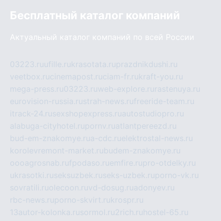
Бесплатный каталог компаний
Актуальный каталог компаний по всей России
03223.ru
ufille.ru
krasotata.ru
prazdnikdushi.ru
veetbox.ru
cinemapost.ru
ciam-fr.ru
kraft-you.ru
mega-press.ru
03223.ru
web-explore.ru
rastenuya.ru
eurovision-russia.ru
strah-news.ru
freeride-team.ru
itrack-24.ru
sexshopexpress.ru
autostudiopro.ru
alabuga-cityhotel.ru
pornv.ru
atlantpereezd.ru
bud-em-znakomye.ru
a-cdc.ru
elektrostal-news.ru
korolevremont-market.ru
budem-znakomye.ru
oooagrosnab.ru
fpodaso.ru
emfire.ru
pro-otdelky.ru
ukrasotki.ru
seksuzbek.ru
seks-uzbek.ru
porno-vk.ru
sovratili.ru
olecoon.ru
vd-dosug.ru
adonyev.ru
rbc-news.ru
porno-skvirt.ru
krospr.ru
13autor-kolonka.ru
sormol.ru
2rich.ru
hostel-65.ru