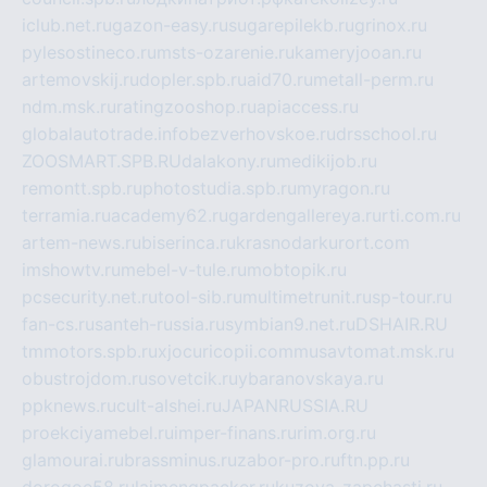
iclub.net.ru
gazon-easy.ru
sugarepilekb.ru
grinox.ru
pylesostineco.ru
msts-ozarenie.ru
kameryjooan.ru
artemovskij.ru
dopler.spb.ru
aid70.ru
metall-perm.ru
ndm.msk.ru
ratingzooshop.ru
apiaccess.ru
globalautotrade.info
bezverhovskoe.ru
drsschool.ru
ZOOSMART.SPB.RU
dalakony.ru
medikijob.ru
remontt.spb.ru
photostudia.spb.ru
myragon.ru
terramia.ru
academy62.ru
gardengallereya.ru
rti.com.ru
artem-news.ru
biserinca.ru
krasnodarkurort.com
imshowtv.ru
mebel-v-tule.ru
mobtopik.ru
pcsecurity.net.ru
tool-sib.ru
multimetrunit.ru
sp-tour.ru
fan-cs.ru
santeh-russia.ru
symbian9.net.ru
DSHAIR.RU
tmmotors.spb.ru
xjocuricopii.com
musavtomat.msk.ru
obustrojdom.ru
sovetcik.ru
ybaranovskaya.ru
ppknews.ru
cult-alshei.ru
JAPANRUSSIA.RU
proekciyamebel.ru
imper-finans.ru
rim.org.ru
glamourai.ru
brassminus.ru
zabor-pro.ru
ftn.pp.ru