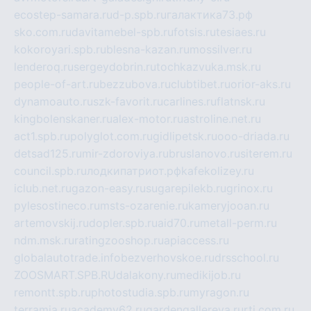
ecostep-samara.ru
d-p.spb.ru
галактика73.рф
sko.com.ru
davitamebel-spb.ru
fotsis.ru
tesiaes.ru
kokoroyari.spb.ru
blesna-kazan.ru
mossilver.ru
lenderoq.ru
sergeydobrin.ru
tochkazvuka.msk.ru
people-of-art.ru
bezzubova.ru
clubtibet.ru
orior-aks.ru
dynamoauto.ru
szk-favorit.ru
carlines.ru
flatnsk.ru
kingbolenskaner.ru
alex-motor.ru
astroline.net.ru
act1.spb.ru
polyglot.com.ru
gidlipetsk.ru
ooo-driada.ru
detsad125.ru
mir-zdoroviya.ru
bruslanovo.ru
siterem.ru
council.spb.ru
лодкипатриот.рф
kafekolizey.ru
iclub.net.ru
gazon-easy.ru
sugarepilekb.ru
grinox.ru
pylesostineco.ru
msts-ozarenie.ru
kameryjooan.ru
artemovskij.ru
dopler.spb.ru
aid70.ru
metall-perm.ru
ndm.msk.ru
ratingzooshop.ru
apiaccess.ru
globalautotrade.info
bezverhovskoe.ru
drsschool.ru
ZOOSMART.SPB.RU
dalakony.ru
medikijob.ru
remontt.spb.ru
photostudia.spb.ru
myragon.ru
terramia.ru
academy62.ru
gardengallereya.ru
rti.com.ru