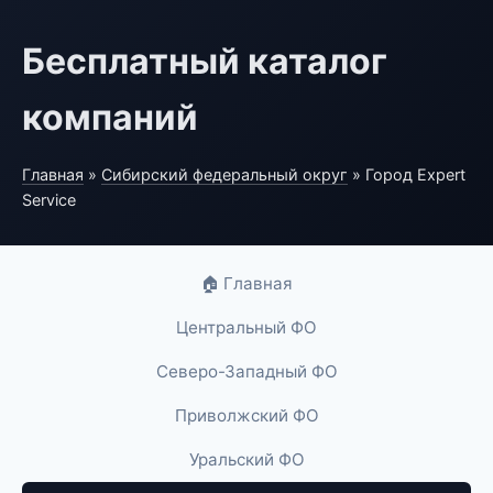
Бесплатный каталог
компаний
Главная
»
Сибирский федеральный округ
» Город Expert
Service
🏠 Главная
Центральный ФО
Северо-Западный ФО
Приволжский ФО
Уральский ФО