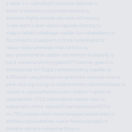
e-abis-1-c.ru
sindika01.ru
venda-festival.ru
store-brawlstars.ru
dooraleksandria.ru
antenna-highly.ru
mine-lab-msk.ru
1-mus.ru
3-sex-porn.ru
ban-damn.ru
purse-factory.ru
viagra-tablet.ru
fasbags.ru
adler-jun.ru
bandamn.ru
fincontech.ru
3sexporn.ru
1mus.ru
darksand.ru
rebus-toys.ru
minelab-msk.ru
rtdco.ru
seo-prodvizhenie-sajtov-stroitelnyh-kompanij.ru
card-voice.ru
rulonnyygazon177.ru
snow-guard.ru
domizbrusa-9x12spb.ru
demaholding.ru
aalse.ru
a380club.ru
argentinamia.ru
perkoka.ru
movie-one.ru
perk-oka.ru
g-octopus.ru
sibarchives.ru
andreislyusar.ru
naruto-x.ru
pursefactory.ru
tor-lyubov-i-grom.ru
spayderhed-2022.ru
movieone.ru
evro-dez.ru
webamator.ru
ma-absolut1.ru
avtopomosch27.ru
nv-750.ru
news-plain.ru
nertansaga.ru
delanalad.ru
dizfiles.ru
youtubefree.ru
aria-family.ru
roadli.ru
planeta-samara.ru
mysmartbuy.ru