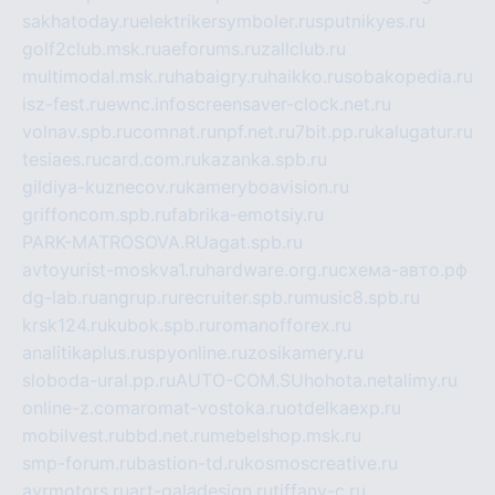
sakhatoday.ru
elektrikersymboler.ru
sputnikyes.ru
golf2club.msk.ru
aeforums.ru
zallclub.ru
multimodal.msk.ru
habaigry.ru
haikko.ru
sobakopedia.ru
isz-fest.ru
ewnc.info
screensaver-clock.net.ru
volnav.spb.ru
comnat.ru
npf.net.ru
7bit.pp.ru
kalugatur.ru
tesiaes.ru
card.com.ru
kazanka.spb.ru
gildiya-kuznecov.ru
kameryboavision.ru
griffoncom.spb.ru
fabrika-emotsiy.ru
PARK-MATROSOVA.RU
agat.spb.ru
avtoyurist-moskva1.ru
hardware.org.ru
схема-авто.рф
dg-lab.ru
angrup.ru
recruiter.spb.ru
music8.spb.ru
krsk124.ru
kubok.spb.ru
romanofforex.ru
analitikaplus.ru
spyonline.ru
zosikamery.ru
sloboda-ural.pp.ru
AUTO-COM.SU
hohota.net
alimy.ru
online-z.com
aromat-vostoka.ru
otdelkaexp.ru
mobilvest.ru
bbd.net.ru
mebelshop.msk.ru
smp-forum.ru
bastion-td.ru
kosmoscreative.ru
avrmotors.ru
art-galadesign.ru
tiffany-c.ru