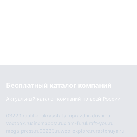
Бесплатный каталог компаний
Актуальный каталог компаний по всей России
03223.ru
ufille.ru
krasotata.ru
prazdnikdushi.ru
veetbox.ru
cinemapost.ru
ciam-fr.ru
kraft-you.ru
mega-press.ru
03223.ru
web-explore.ru
rastenuya.ru