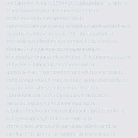
medsprawo-4-ka.ru
2864420.ru
blagodarenie-spb.ru
zajmy24.ru
tovudyi-4-kuhnyanazakaz.ru
brazzerscom.ru
medsprawo4ka.ru
xehyroo5kuhnyanazakaz.ru
fabrikayfabrikaefabrika.ru
vskrytie-zamkov-moskva-113.ru
biletnadom.ru
zed-online.ru
pimchax.ru
brazzers-hd.ru
z-host.ru
kitubeu2kuhnyanazakaz.ru
naperekate.ru
kuhnyaofabrikaufabrik.ru
kitubeu-2-kuhnyanazakaz.ru
xehyroo-5-kuhnyanazakaz.ru
cs-68.ru
guzywia-4-kuhnyanazakaz.ru
mir-tk.ru
vlknrussia.ru
cs68.ru
vladivostok-map.ru
video-seks.ru
bankaribi.ru
raszar.ru
vskrytie-zamkov-moskva113.ru
lipetsktelecom.ru
tovudyi4kuhnyanazakaz.ru
seksuzb.ru
guzywia4kuhnyanazakaz.ru
fabrikaofabrikaokuhny.ru
kuhnyaekuhnyaafabrika.ru
kuhnyaykuhnyayfabrika.ru
e-abis1c.ru
store-brawl-stars.ru
kts-services.ru
dark-sand.ru
sindika-01.ru
sp-life.ru
x-legion.ru
sib-archives.ru