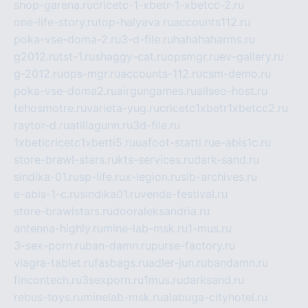
shop-garena.ru
cricetc-1-xbetr-1-xbetcc-2.ru
one-life-story.ru
top-halyava.ru
accounts112.ru
poka-vse-doma-2.ru
3-d-file.ru
hahahaharms.ru
g2012.ru
tst-1.ru
shaggy-cat.ru
opsmgr.ru
ev-gallery.ru
g-2012.ru
ops-mgr.ru
accounts-112.ru
csm-demo.ru
poka-vse-doma2.ru
airgungames.ru
allseo-host.ru
tehosmotre.ru
varieta-yug.ru
cricetc1xbetr1xbetcc2.ru
raytor-d.ru
atillagunn.ru
3d-file.ru
1xbeticricetc1xbetti5.ru
uafoot-statti.ru
e-abis1c.ru
store-brawl-stars.ru
kts-services.ru
dark-sand.ru
sindika-01.ru
sp-life.ru
x-legion.ru
sib-archives.ru
e-abis-1-c.ru
sindika01.ru
venda-festival.ru
store-brawlstars.ru
dooraleksandria.ru
antenna-highly.ru
mine-lab-msk.ru
1-mus.ru
3-sex-porn.ru
ban-damn.ru
purse-factory.ru
viagra-tablet.ru
fasbags.ru
adler-jun.ru
bandamn.ru
fincontech.ru
3sexporn.ru
1mus.ru
darksand.ru
rebus-toys.ru
minelab-msk.ru
alabuga-cityhotel.ru