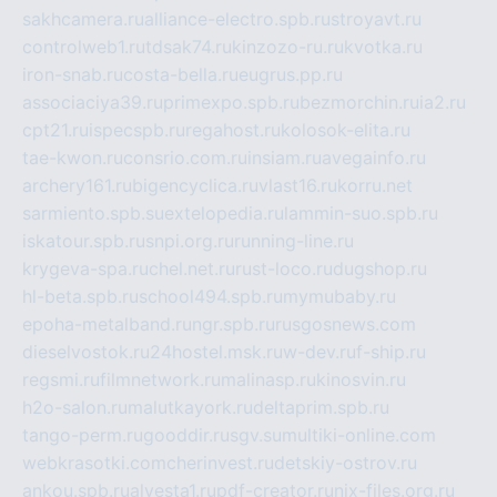
sakhcamera.ru
alliance-electro.spb.ru
stroyavt.ru
controlweb1.ru
tdsak74.ru
kinzozo-ru.ru
kvotka.ru
iron-snab.ru
costa-bella.ru
eugrus.pp.ru
associaciya39.ru
primexpo.spb.ru
bezmorchin.ru
ia2.ru
cpt21.ru
ispecspb.ru
regahost.ru
kolosok-elita.ru
tae-kwon.ru
consrio.com.ru
insiam.ru
avegainfo.ru
archery161.ru
bigencyclica.ru
vlast16.ru
korru.net
sarmiento.spb.su
extelopedia.ru
lammin-suo.spb.ru
iskatour.spb.ru
snpi.org.ru
running-line.ru
krygeva-spa.ru
chel.net.ru
rust-loco.ru
dugshop.ru
hl-beta.spb.ru
school494.spb.ru
mymubaby.ru
epoha-metalband.ru
ngr.spb.ru
rusgosnews.com
dieselvostok.ru
24hostel.msk.ru
w-dev.ru
f-ship.ru
regsmi.ru
filmnetwork.ru
malinasp.ru
kinosvin.ru
h2o-salon.ru
malutkayork.ru
deltaprim.spb.ru
tango-perm.ru
gooddir.ru
sgv.su
multiki-online.com
webkrasotki.com
cherinvest.ru
detskiy-ostrov.ru
ankou.spb.ru
alvesta1.ru
pdf-creator.ru
nix-files.org.ru