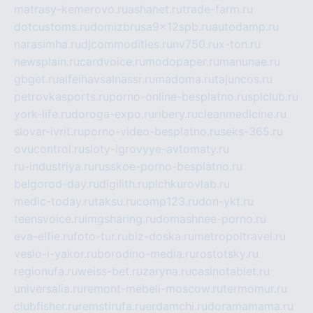
matrasy-kemerovo.ru
ashanet.ru
trade-farm.ru
dotcustoms.ru
domizbrusa9x12spb.ru
autodamp.ru
narasimha.ru
djcommodities.ru
nv750.ru
x-ton.ru
newsplain.ru
cardvoice.ru
modopaper.ru
manunae.ru
gbget.ru
alfeihavsalnassr.ru
madoma.ru
tajuncos.ru
petrovkasports.ru
porno-online-besplatno.ru
splclub.ru
york-life.ru
doroga-expo.ru
ribery.ru
cleanmedicine.ru
slovar-ivrit.ru
porno-video-besplatno.ru
seks-365.ru
ovucontrol.ru
sloty-igrovyye-avtomaty.ru
ru-industriya.ru
russkoe-porno-besplatno.ru
belgorod-day.ru
digilith.ru
pichkurovlab.ru
medic-today.ru
taksu.ru
comp123.ru
don-ykt.ru
teensvoice.ru
imgsharing.ru
domashnee-porno.ru
eva-elfie.ru
foto-tur.ru
biz-doska.ru
metropoltravel.ru
veslo-i-yakor.ru
borodino-media.ru
rostotsky.ru
regionufa.ru
weiss-bet.ru
zaryna.ru
casinotablet.ru
universalia.ru
remont-mebeli-moscow.ru
termomur.ru
clubfisher.ru
remstirufa.ru
erdamchi.ru
doramamama.ru