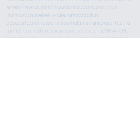
artem-news.ru
biserinca.ru
krasnodarkurort.com
imshowtv.ru
mebel-v-tule.ru
mobtopik.ru
pcsecurity.net.ru
tool-sib.ru
multimetrunit.ru
sp-tour.ru
fan-cs.ru
santeh-russia.ru
symbian9.net.ru
DSHAIR.RU
tmmotors.spb.ru
xjocuricopii.com
musavtomat.msk.ru
obustrojdom.ru
sovetcik.ru
ybaranovskaya.ru
ppknews.ru
cult-alshei.ru
JAPANRUSSIA.RU
proekciyamebel.ru
imper-finans.ru
rim.org.ru
glamourai.ru
brassminus.ru
zabor-pro.ru
ftn.pp.ru
dorogoe58.ru
laimengpacker.ru
kuzova-zapchasti.ru
sageerp.ru
taxodrom.ru
dsrazvitie.ru
hardcity.net.ru
ratinghomegames.ru
topservice25.ru
gubernyan.ru
gtglasslined.ru
ii4.ru
tssport.spb.ru
andorra24.com
blackwallstreet.ru
oboimos.ru
optim-doors.com.ru
ikuch.ru
nycr.org.ru
npa21.ru
vremya-ch.spb.ru
desert000.ru
ivtorgi.ru
ifiori.ru
catalog-statei.ru
dcv.org.ru
spetsmaster174.ru
ipkameryhiseeu.ru