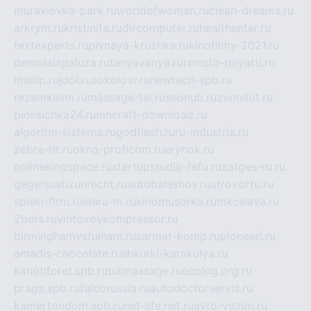
muraviovka-park.ru
worldofwoman.ru
clean-dreams.ru
arkrym.ru
kristinita.ru
dircomputer.ru
healthenter.ru
textexperts.ru
pivnaya-kruzhka.ru
kinofilmy-2021.ru
demolalapaluza.ru
tanyavanya.ru
remstir-tolyatti.ru
msdip.ru
jdol.ru
sokolovr.ru
newtech-spb.ru
rezemkleim.ru
massage-tai.ru
seonub.ru
zvonitut.ru
biolisichka24.ru
mncraft-download.ru
algoritm-sistema.ru
godflesh.ru
ru-industria.ru
zebra-tlt.ru
okna-proficom.ru
erynok.ru
onlinekinospace.ru
startupstudio-fefu.ru
zarges-ru.ru
gegenjustizunrecht.ru
autobalashov.ru
utrovortu.ru
spiski-firm.ru
elara-m.ru
kinomusorka.ru
mkcslava.ru
2bets.ru
vintovoykompressor.ru
birminghamvsfulham.ru
sarmat-komp.ru
pioneeri.ru
amadis-chocolate.ru
shkurki-karakulya.ru
kanotiforet.spb.ru
tutmassage.ru
ecolog.org.ru
praga.spb.ru
falcorussia.ru
autodoctorservis.ru
kamertondom.spb.ru
net-life.net.ru
avto-vozim.ru