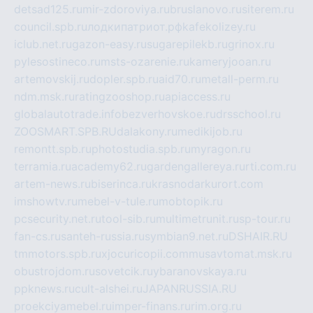
detsad125.ru
mir-zdoroviya.ru
bruslanovo.ru
siterem.ru
council.spb.ru
лодкипатриот.рф
kafekolizey.ru
iclub.net.ru
gazon-easy.ru
sugarepilekb.ru
grinox.ru
pylesostineco.ru
msts-ozarenie.ru
kameryjooan.ru
artemovskij.ru
dopler.spb.ru
aid70.ru
metall-perm.ru
ndm.msk.ru
ratingzooshop.ru
apiaccess.ru
globalautotrade.info
bezverhovskoe.ru
drsschool.ru
ZOOSMART.SPB.RU
dalakony.ru
medikijob.ru
remontt.spb.ru
photostudia.spb.ru
myragon.ru
terramia.ru
academy62.ru
gardengallereya.ru
rti.com.ru
artem-news.ru
biserinca.ru
krasnodarkurort.com
imshowtv.ru
mebel-v-tule.ru
mobtopik.ru
pcsecurity.net.ru
tool-sib.ru
multimetrunit.ru
sp-tour.ru
fan-cs.ru
santeh-russia.ru
symbian9.net.ru
DSHAIR.RU
tmmotors.spb.ru
xjocuricopii.com
musavtomat.msk.ru
obustrojdom.ru
sovetcik.ru
ybaranovskaya.ru
ppknews.ru
cult-alshei.ru
JAPANRUSSIA.RU
proekciyamebel.ru
imper-finans.ru
rim.org.ru