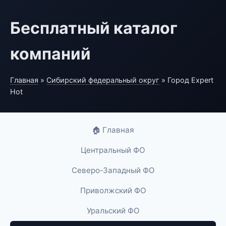
Бесплатный каталог
компаний
Главная
»
Сибирский федеральный округ
» Город Expert
Hot
🏠 Главная
Центральный ФО
Северо-Западный ФО
Приволжский ФО
Уральский ФО