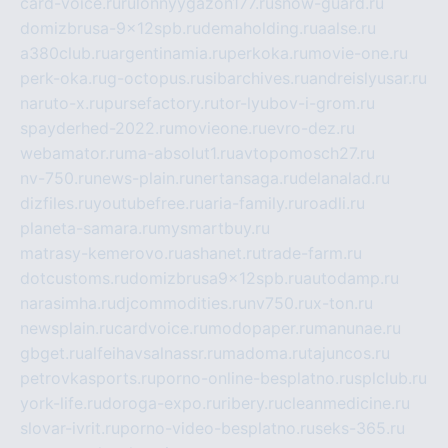
card-voice.ru
rulonnyygazon177.ru
snow-guard.ru
domizbrusa-9x12spb.ru
demaholding.ru
aalse.ru
a380club.ru
argentinamia.ru
perkoka.ru
movie-one.ru
perk-oka.ru
g-octopus.ru
sibarchives.ru
andreislyusar.ru
naruto-x.ru
pursefactory.ru
tor-lyubov-i-grom.ru
spayderhed-2022.ru
movieone.ru
evro-dez.ru
webamator.ru
ma-absolut1.ru
avtopomosch27.ru
nv-750.ru
news-plain.ru
nertansaga.ru
delanalad.ru
dizfiles.ru
youtubefree.ru
aria-family.ru
roadli.ru
planeta-samara.ru
mysmartbuy.ru
matrasy-kemerovo.ru
ashanet.ru
trade-farm.ru
dotcustoms.ru
domizbrusa9x12spb.ru
autodamp.ru
narasimha.ru
djcommodities.ru
nv750.ru
x-ton.ru
newsplain.ru
cardvoice.ru
modopaper.ru
manunae.ru
gbget.ru
alfeihavsalnassr.ru
madoma.ru
tajuncos.ru
petrovkasports.ru
porno-online-besplatno.ru
splclub.ru
york-life.ru
doroga-expo.ru
ribery.ru
cleanmedicine.ru
slovar-ivrit.ru
porno-video-besplatno.ru
seks-365.ru