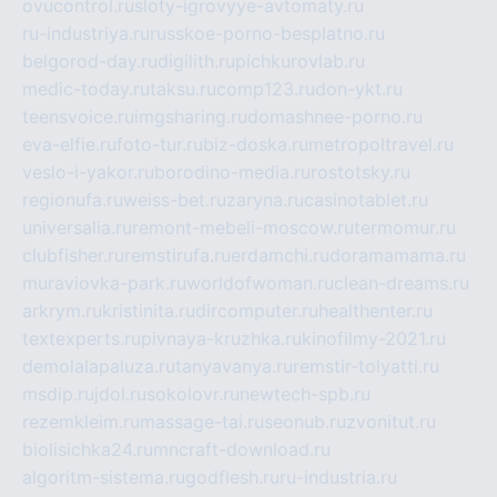
ovucontrol.ru
sloty-igrovyye-avtomaty.ru
ru-industriya.ru
russkoe-porno-besplatno.ru
belgorod-day.ru
digilith.ru
pichkurovlab.ru
medic-today.ru
taksu.ru
comp123.ru
don-ykt.ru
teensvoice.ru
imgsharing.ru
domashnee-porno.ru
eva-elfie.ru
foto-tur.ru
biz-doska.ru
metropoltravel.ru
veslo-i-yakor.ru
borodino-media.ru
rostotsky.ru
regionufa.ru
weiss-bet.ru
zaryna.ru
casinotablet.ru
universalia.ru
remont-mebeli-moscow.ru
termomur.ru
clubfisher.ru
remstirufa.ru
erdamchi.ru
doramamama.ru
muraviovka-park.ru
worldofwoman.ru
clean-dreams.ru
arkrym.ru
kristinita.ru
dircomputer.ru
healthenter.ru
textexperts.ru
pivnaya-kruzhka.ru
kinofilmy-2021.ru
demolalapaluza.ru
tanyavanya.ru
remstir-tolyatti.ru
msdip.ru
jdol.ru
sokolovr.ru
newtech-spb.ru
rezemkleim.ru
massage-tai.ru
seonub.ru
zvonitut.ru
biolisichka24.ru
mncraft-download.ru
algoritm-sistema.ru
godflesh.ru
ru-industria.ru