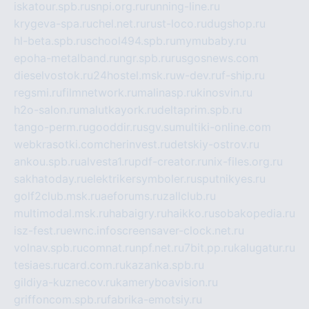
iskatour.spb.ru
snpi.org.ru
running-line.ru
krygeva-spa.ru
chel.net.ru
rust-loco.ru
dugshop.ru
hl-beta.spb.ru
school494.spb.ru
mymubaby.ru
epoha-metalband.ru
ngr.spb.ru
rusgosnews.com
dieselvostok.ru
24hostel.msk.ru
w-dev.ru
f-ship.ru
regsmi.ru
filmnetwork.ru
malinasp.ru
kinosvin.ru
h2o-salon.ru
malutkayork.ru
deltaprim.spb.ru
tango-perm.ru
gooddir.ru
sgv.su
multiki-online.com
webkrasotki.com
cherinvest.ru
detskiy-ostrov.ru
ankou.spb.ru
alvesta1.ru
pdf-creator.ru
nix-files.org.ru
sakhatoday.ru
elektrikersymboler.ru
sputnikyes.ru
golf2club.msk.ru
aeforums.ru
zallclub.ru
multimodal.msk.ru
habaigry.ru
haikko.ru
sobakopedia.ru
isz-fest.ru
ewnc.info
screensaver-clock.net.ru
volnav.spb.ru
comnat.ru
npf.net.ru
7bit.pp.ru
kalugatur.ru
tesiaes.ru
card.com.ru
kazanka.spb.ru
gildiya-kuznecov.ru
kameryboavision.ru
griffoncom.spb.ru
fabrika-emotsiy.ru