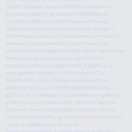
13autor-kolonka.ru
sormol.ru
2rich.ru
hostel-65.ru
hostserve.ru
porno-na-russkom.ru
mishinlab.ru
neznobi.ru
bigfatcc.ru
habble.ru
starbucksvia.ru
delfinet.ru
silvernano.ru
elestal.ru
vektor-doroga.ru
velotrenajery.ru
pronso54.ru
lenasever.ru
lovinskix.ru
show-pets.ru
smartnews03.ru
discofoxworld.ru
miraclecoon.ru
pongup.ru
hostel65.ru
liura.ru
glasspb.ru
firehunters.ru
gribowo.ru
gnalis.ru
bulkitula.ru
hometown-france.ru
1-xbeticricetc-1-xbetti-5.ru
shop-garena.ru
cricetc-1-xbetr-1-xbetcc-2.ru
one-life-story.ru
top-halyava.ru
accounts112.ru
poka-vse-doma-2.ru
3-d-file.ru
hahahaharms.ru
g2012.ru
tst-1.ru
shaggy-cat.ru
opsmgr.ru
ev-gallery.ru
g-2012.ru
ops-mgr.ru
accounts-112.ru
csm-demo.ru
poka-vse-doma2.ru
airgungames.ru
allseo-host.ru
tehosmotre.ru
varieta-yug.ru
cricetc1xbetr1xbetcc2.ru
raytor-d.ru
atillagunn.ru
3d-file.ru
1xbeticricetc1xbetti5.ru
uafoot-statti.ru
e-abis1c.ru