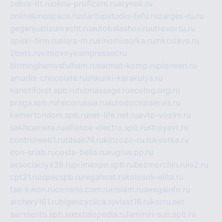
zebra-tlt.ru
okna-proficom.ru
erynok.ru
onlinekinospace.ru
startupstudio-fefu.ru
zarges-ru.ru
gegenjustizunrecht.ru
autobalashov.ru
utrovortu.ru
spiski-firm.ru
elara-m.ru
kinomusorka.ru
mkcslava.ru
2bets.ru
vintovoykompressor.ru
birminghamvsfulham.ru
sarmat-komp.ru
pioneeri.ru
amadis-chocolate.ru
shkurki-karakulya.ru
kanotiforet.spb.ru
tutmassage.ru
ecolog.org.ru
praga.spb.ru
falcorussia.ru
autodoctorservis.ru
kamertondom.spb.ru
net-life.net.ru
avto-vozim.ru
sakhcamera.ru
alliance-electro.spb.ru
stroyavt.ru
controlweb1.ru
tdsak74.ru
kinzozo-ru.ru
kvotka.ru
iron-snab.ru
costa-bella.ru
eugrus.pp.ru
associaciya39.ru
primexpo.spb.ru
bezmorchin.ru
ia2.ru
cpt21.ru
ispecspb.ru
regahost.ru
kolosok-elita.ru
tae-kwon.ru
consrio.com.ru
insiam.ru
avegainfo.ru
archery161.ru
bigencyclica.ru
vlast16.ru
korru.net
sarmiento.spb.su
extelopedia.ru
lammin-suo.spb.ru