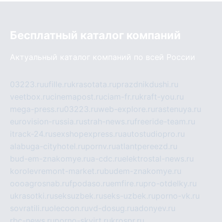
Бесплатный каталог компаний
Актуальный каталог компаний по всей России
03223.ru
ufille.ru
krasotata.ru
prazdnikdushi.ru
veetbox.ru
cinemapost.ru
ciam-fr.ru
kraft-you.ru
mega-press.ru
03223.ru
web-explore.ru
rastenuya.ru
eurovision-russia.ru
strah-news.ru
freeride-team.ru
itrack-24.ru
sexshopexpress.ru
autostudiopro.ru
alabuga-cityhotel.ru
pornv.ru
atlantpereezd.ru
bud-em-znakomye.ru
a-cdc.ru
elektrostal-news.ru
korolevremont-market.ru
budem-znakomye.ru
oooagrosnab.ru
fpodaso.ru
emfire.ru
pro-otdelky.ru
ukrasotki.ru
seksuzbek.ru
seks-uzbek.ru
porno-vk.ru
sovratili.ru
olecoon.ru
vd-dosug.ru
adonyev.ru
rbc-news.ru
porno-skvirt.ru
krospr.ru