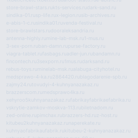
store-brawl-stars.ru
kts-services.ru
dark-sand.ru
sindika-01.ru
sp-life.ru
x-legion.ru
sib-archives.ru
e-abis-1-c.ru
sindika01.ru
venda-festival.ru
store-brawlstars.ru
dooraleksandria.ru
antenna-highly.ru
mine-lab-msk.ru
1-mus.ru
3-sex-porn.ru
ban-damn.ru
purse-factory.ru
viagra-tablet.ru
fasbags.ru
adler-jun.ru
bandamn.ru
fincontech.ru
3sexporn.ru
1mus.ru
darksand.ru
rebus-toys.ru
minelab-msk.ru
alabuga-cityhotel.ru
medsprawo-4-ka.ru
2864420.ru
blagodarenie-spb.ru
zajmy24.ru
tovudyi-4-kuhnyanazakaz.ru
brazzerscom.ru
medsprawo4ka.ru
xehyroo5kuhnyanazakaz.ru
fabrikayfabrikaefabrika.ru
vskrytie-zamkov-moskva-113.ru
biletnadom.ru
zed-online.ru
pimchax.ru
brazzers-hd.ru
z-host.ru
kitubeu2kuhnyanazakaz.ru
naperekate.ru
kuhnyaofabrikaufabrik.ru
kitubeu-2-kuhnyanazakaz.ru