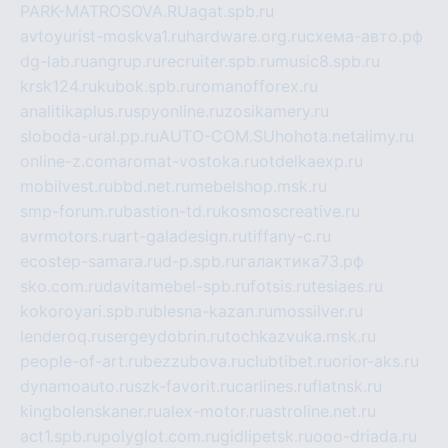
PARK-MATROSOVA.RU
agat.spb.ru
avtoyurist-moskva1.ru
hardware.org.ru
схема-авто.рф
dg-lab.ru
angrup.ru
recruiter.spb.ru
music8.spb.ru
krsk124.ru
kubok.spb.ru
romanofforex.ru
analitikaplus.ru
spyonline.ru
zosikamery.ru
sloboda-ural.pp.ru
AUTO-COM.SU
hohota.net
alimy.ru
online-z.com
aromat-vostoka.ru
otdelkaexp.ru
mobilvest.ru
bbd.net.ru
mebelshop.msk.ru
smp-forum.ru
bastion-td.ru
kosmoscreative.ru
avrmotors.ru
art-galadesign.ru
tiffany-c.ru
ecostep-samara.ru
d-p.spb.ru
галактика73.рф
sko.com.ru
davitamebel-spb.ru
fotsis.ru
tesiaes.ru
kokoroyari.spb.ru
blesna-kazan.ru
mossilver.ru
lenderoq.ru
sergeydobrin.ru
tochkazvuka.msk.ru
people-of-art.ru
bezzubova.ru
clubtibet.ru
orior-aks.ru
dynamoauto.ru
szk-favorit.ru
carlines.ru
flatnsk.ru
kingbolenskaner.ru
alex-motor.ru
astroline.net.ru
act1.spb.ru
polyglot.com.ru
gidlipetsk.ru
ooo-driada.ru