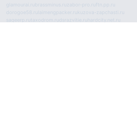
glamourai.ru
brassminus.ru
zabor-pro.ru
ftn.pp.ru
dorogoe58.ru
laimengpacker.ru
kuzova-zapchasti.ru
sageerp.ru
taxodrom.ru
dsrazvitie.ru
hardcity.net.ru
ratinghomegames.ru
topservice25.ru
gubernyan.ru
gtglasslined.ru
ii4.ru
tssport.spb.ru
andorra24.com
blackwallstreet.ru
oboimos.ru
optim-doors.com.ru
ikuch.ru
nycr.org.ru
npa21.ru
vremya-ch.spb.ru
desert000.ru
ivtorgi.ru
ifiori.ru
catalog-statei.ru
dcv.org.ru
spetsmaster174.ru
ipkameryhiseeu.ru
dum26.ru
ruspol.spb.ru
fr-opendp.ru
kam-solnyshko.ru
cheyenne-arapaho.ru
sevzapmetal.spb.ru
ted-lapidus.spb.ru
parasite-eliminator.ru
sigma-complete.ru
modernworld.ru
dama-moda.ru
eholot-group.ru
sk-nvkz.ru
DRONGOLD.RU
democratia2.ru
i-farmer.ru
mass-sport.org
jablonex.spb.ru
bookmess.ru
linkword.ru
refineua.com.ru
cs-spec.net.ru
altay-mebel.ru
DNK-THEATRE.RU
mechaniks.spb.ru
ipcamtechage.ru