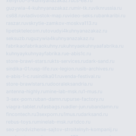
xehyroo-5-kuhnyanazakaz.ru
cs-68.ru
guzywia-4-kuhnyanazakaz.ru
mir-tk.ru
vlknrussia.ru
cs68.ru
vladivostok-map.ru
video-seks.ru
bankaribi.ru
raszar.ru
vskrytie-zamkov-moskva113.ru
lipetsktelecom.ru
tovudyi4kuhnyanazakaz.ru
seksuzb.ru
guzywia4kuhnyanazakaz.ru
fabrikaofabrikaokuhny.ru
kuhnyaekuhnyaafabrika.ru
kuhnyaykuhnyayfabrika.ru
e-abis1c.ru
store-brawl-stars.ru
kts-services.ru
dark-sand.ru
sindika-01.ru
sp-life.ru
x-legion.ru
sib-archives.ru
e-abis-1-c.ru
sindika01.ru
venda-festival.ru
store-brawlstars.ru
dooraleksandria.ru
antenna-highly.ru
mine-lab-msk.ru
1-mus.ru
3-sex-porn.ru
ban-damn.ru
purse-factory.ru
viagra-tablet.ru
fasbags.ru
adler-jun.ru
bandamn.ru
fincontech.ru
3sexporn.ru
1mus.ru
darksand.ru
rebus-toys.ru
minelab-msk.ru
rtdco.ru
seo-prodvizhenie-sajtov-stroitelnyh-kompanij.ru