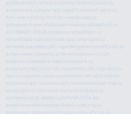
pylesostineco.ru
msts-ozarenie.ru
kameryjooan.ru
artemovskij.ru
dopler.spb.ru
aid70.ru
metall-perm.ru
ndm.msk.ru
ratingzooshop.ru
apiaccess.ru
globalautotrade.info
bezverhovskoe.ru
drsschool.ru
ZOOSMART.SPB.RU
dalakony.ru
medikijob.ru
remontt.spb.ru
photostudia.spb.ru
myragon.ru
terramia.ru
academy62.ru
gardengallereya.ru
rti.com.ru
artem-news.ru
biserinca.ru
krasnodarkurort.com
imshowtv.ru
mebel-v-tule.ru
mobtopik.ru
pcsecurity.net.ru
tool-sib.ru
multimetrunit.ru
sp-tour.ru
fan-cs.ru
santeh-russia.ru
symbian9.net.ru
DSHAIR.RU
tmmotors.spb.ru
xjocuricopii.com
musavtomat.msk.ru
obustrojdom.ru
sovetcik.ru
ybaranovskaya.ru
ppknews.ru
cult-alshei.ru
JAPANRUSSIA.RU
proekciyamebel.ru
imper-finans.ru
rim.org.ru
glamourai.ru
brassminus.ru
zabor-pro.ru
ftn.pp.ru
dorogoe58.ru
laimengpacker.ru
kuzova-zapchasti.ru
sageerp.ru
taxodrom.ru
dsrazvitie.ru
hardcity.net.ru