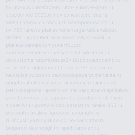
naruto-x.ru
pursefactory.ru
tor-lyubov-i-grom.ru
spayderhed-2022.ru
movieone.ru
evro-dez.ru
webamator.ru
ma-absolut1.ru
avtopomosch27.ru
nv-750.ru
news-plain.ru
nertansaga.ru
delanalad.ru
dizfiles.ru
youtubefree.ru
aria-family.ru
roadli.ru
planeta-samara.ru
mysmartbuy.ru
matrasy-kemerovo.ru
ashanet.ru
trade-farm.ru
dotcustoms.ru
domizbrusa9x12spb.ru
autodamp.ru
narasimha.ru
djcommodities.ru
nv750.ru
x-ton.ru
newsplain.ru
cardvoice.ru
modopaper.ru
manunae.ru
gbget.ru
alfeihavsalnassr.ru
madoma.ru
tajuncos.ru
petrovkasports.ru
porno-online-besplatno.ru
splclub.ru
york-life.ru
doroga-expo.ru
ribery.ru
cleanmedicine.ru
slovar-ivrit.ru
porno-video-besplatno.ru
seks-365.ru
ovucontrol.ru
sloty-igrovyye-avtomaty.ru
ru-industriya.ru
russkoe-porno-besplatno.ru
belgorod-day.ru
digilith.ru
pichkurovlab.ru