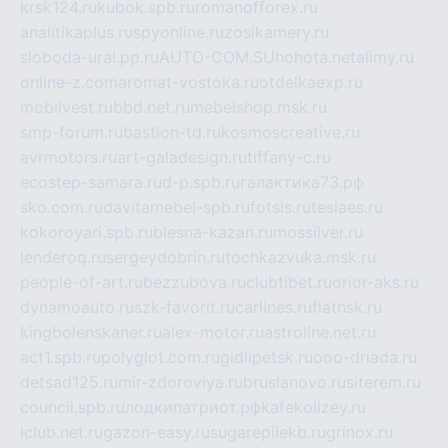
krsk124.ru
kubok.spb.ru
romanofforex.ru
analitikaplus.ru
spyonline.ru
zosikamery.ru
sloboda-ural.pp.ru
AUTO-COM.SU
hohota.net
alimy.ru
online-z.com
aromat-vostoka.ru
otdelkaexp.ru
mobilvest.ru
bbd.net.ru
mebelshop.msk.ru
smp-forum.ru
bastion-td.ru
kosmoscreative.ru
avrmotors.ru
art-galadesign.ru
tiffany-c.ru
ecostep-samara.ru
d-p.spb.ru
галактика73.рф
sko.com.ru
davitamebel-spb.ru
fotsis.ru
tesiaes.ru
kokoroyari.spb.ru
blesna-kazan.ru
mossilver.ru
lenderoq.ru
sergeydobrin.ru
tochkazvuka.msk.ru
people-of-art.ru
bezzubova.ru
clubtibet.ru
orior-aks.ru
dynamoauto.ru
szk-favorit.ru
carlines.ru
flatnsk.ru
kingbolenskaner.ru
alex-motor.ru
astroline.net.ru
act1.spb.ru
polyglot.com.ru
gidlipetsk.ru
ooo-driada.ru
detsad125.ru
mir-zdoroviya.ru
bruslanovo.ru
siterem.ru
council.spb.ru
лодкипатриот.рф
kafekolizey.ru
iclub.net.ru
gazon-easy.ru
sugarepilekb.ru
grinox.ru