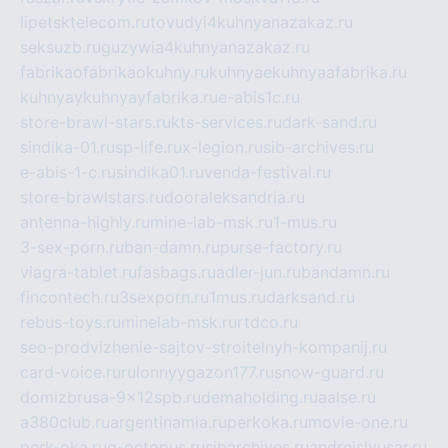
lipetsktelecom.ru
tovudyi4kuhnyanazakaz.ru
seksuzb.ru
guzywia4kuhnyanazakaz.ru
fabrikaofabrikaokuhny.ru
kuhnyaekuhnyaafabrika.ru
kuhnyaykuhnyayfabrika.ru
e-abis1c.ru
store-brawl-stars.ru
kts-services.ru
dark-sand.ru
sindika-01.ru
sp-life.ru
x-legion.ru
sib-archives.ru
e-abis-1-c.ru
sindika01.ru
venda-festival.ru
store-brawlstars.ru
dooraleksandria.ru
antenna-highly.ru
mine-lab-msk.ru
1-mus.ru
3-sex-porn.ru
ban-damn.ru
purse-factory.ru
viagra-tablet.ru
fasbags.ru
adler-jun.ru
bandamn.ru
fincontech.ru
3sexporn.ru
1mus.ru
darksand.ru
rebus-toys.ru
minelab-msk.ru
rtdco.ru
seo-prodvizhenie-sajtov-stroitelnyh-kompanij.ru
card-voice.ru
rulonnyygazon177.ru
snow-guard.ru
domizbrusa-9x12spb.ru
demaholding.ru
aalse.ru
a380club.ru
argentinamia.ru
perkoka.ru
movie-one.ru
perk-oka.ru
g-octopus.ru
sibarchives.ru
andreislyusar.ru