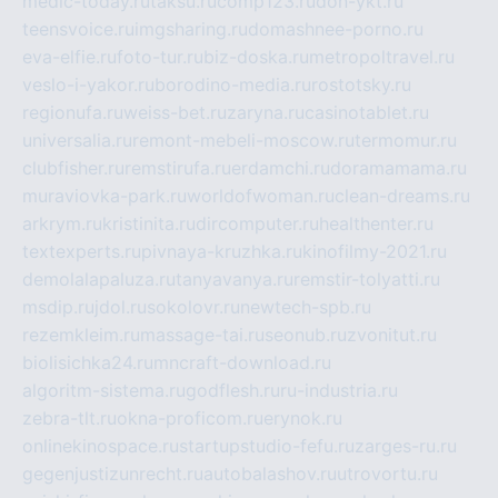
medic-today.ru
taksu.ru
comp123.ru
don-ykt.ru
teensvoice.ru
imgsharing.ru
domashnee-porno.ru
eva-elfie.ru
foto-tur.ru
biz-doska.ru
metropoltravel.ru
veslo-i-yakor.ru
borodino-media.ru
rostotsky.ru
regionufa.ru
weiss-bet.ru
zaryna.ru
casinotablet.ru
universalia.ru
remont-mebeli-moscow.ru
termomur.ru
clubfisher.ru
remstirufa.ru
erdamchi.ru
doramamama.ru
muraviovka-park.ru
worldofwoman.ru
clean-dreams.ru
arkrym.ru
kristinita.ru
dircomputer.ru
healthenter.ru
textexperts.ru
pivnaya-kruzhka.ru
kinofilmy-2021.ru
demolalapaluza.ru
tanyavanya.ru
remstir-tolyatti.ru
msdip.ru
jdol.ru
sokolovr.ru
newtech-spb.ru
rezemkleim.ru
massage-tai.ru
seonub.ru
zvonitut.ru
biolisichka24.ru
mncraft-download.ru
algoritm-sistema.ru
godflesh.ru
ru-industria.ru
zebra-tlt.ru
okna-proficom.ru
erynok.ru
onlinekinospace.ru
startupstudio-fefu.ru
zarges-ru.ru
gegenjustizunrecht.ru
autobalashov.ru
utrovortu.ru