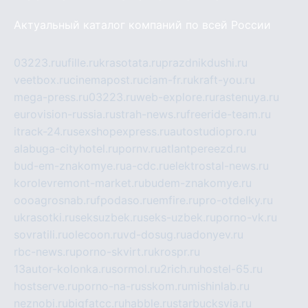
Актуальный каталог компаний по всей России
03223.ru
ufille.ru
krasotata.ru
prazdnikdushi.ru
veetbox.ru
cinemapost.ru
ciam-fr.ru
kraft-you.ru
mega-press.ru
03223.ru
web-explore.ru
rastenuya.ru
eurovision-russia.ru
strah-news.ru
freeride-team.ru
itrack-24.ru
sexshopexpress.ru
autostudiopro.ru
alabuga-cityhotel.ru
pornv.ru
atlantpereezd.ru
bud-em-znakomye.ru
a-cdc.ru
elektrostal-news.ru
korolevremont-market.ru
budem-znakomye.ru
oooagrosnab.ru
fpodaso.ru
emfire.ru
pro-otdelky.ru
ukrasotki.ru
seksuzbek.ru
seks-uzbek.ru
porno-vk.ru
sovratili.ru
olecoon.ru
vd-dosug.ru
adonyev.ru
rbc-news.ru
porno-skvirt.ru
krospr.ru
13autor-kolonka.ru
sormol.ru
2rich.ru
hostel-65.ru
hostserve.ru
porno-na-russkom.ru
mishinlab.ru
neznobi.ru
bigfatcc.ru
habble.ru
starbucksvia.ru