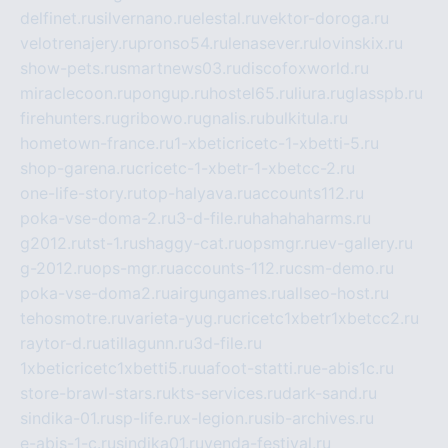
delfinet.ru
silvernano.ru
elestal.ru
vektor-doroga.ru
velotrenajery.ru
pronso54.ru
lenasever.ru
lovinskix.ru
show-pets.ru
smartnews03.ru
discofoxworld.ru
miraclecoon.ru
pongup.ru
hostel65.ru
liura.ru
glasspb.ru
firehunters.ru
gribowo.ru
gnalis.ru
bulkitula.ru
hometown-france.ru
1-xbeticricetc-1-xbetti-5.ru
shop-garena.ru
cricetc-1-xbetr-1-xbetcc-2.ru
one-life-story.ru
top-halyava.ru
accounts112.ru
poka-vse-doma-2.ru
3-d-file.ru
hahahaharms.ru
g2012.ru
tst-1.ru
shaggy-cat.ru
opsmgr.ru
ev-gallery.ru
g-2012.ru
ops-mgr.ru
accounts-112.ru
csm-demo.ru
poka-vse-doma2.ru
airgungames.ru
allseo-host.ru
tehosmotre.ru
varieta-yug.ru
cricetc1xbetr1xbetcc2.ru
raytor-d.ru
atillagunn.ru
3d-file.ru
1xbeticricetc1xbetti5.ru
uafoot-statti.ru
e-abis1c.ru
store-brawl-stars.ru
kts-services.ru
dark-sand.ru
sindika-01.ru
sp-life.ru
x-legion.ru
sib-archives.ru
e-abis-1-c.ru
sindika01.ru
venda-festival.ru