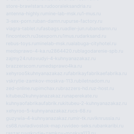
store-brawlstars.ru
dooraleksandria.ru
antenna-highly.ru
mine-lab-msk.ru
1-mus.ru
3-sex-porn.ru
ban-damn.ru
purse-factory.ru
viagra-tablet.ru
fasbags.ru
adler-jun.ru
bandamn.ru
fincontech.ru
3sexporn.ru
1mus.ru
darksand.ru
rebus-toys.ru
minelab-msk.ru
alabuga-cityhotel.ru
medsprawo-4-ka.ru
2864420.ru
blagodarenie-spb.ru
zajmy24.ru
tovudyi-4-kuhnyanazakaz.ru
brazzerscom.ru
medsprawo4ka.ru
xehyroo5kuhnyanazakaz.ru
fabrikayfabrikaefabrika.ru
vskrytie-zamkov-moskva-113.ru
biletnadom.ru
zed-online.ru
pimchax.ru
brazzers-hd.ru
z-host.ru
kitubeu2kuhnyanazakaz.ru
naperekate.ru
kuhnyaofabrikaufabrik.ru
kitubeu-2-kuhnyanazakaz.ru
xehyroo-5-kuhnyanazakaz.ru
cs-68.ru
guzywia-4-kuhnyanazakaz.ru
mir-tk.ru
vlknrussia.ru
cs68.ru
vladivostok-map.ru
video-seks.ru
bankaribi.ru
raszar.ru
vskrytie-zamkov-moskva113.ru