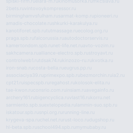
spiski-firm.ru
elara-m.ru
kinomusorka.ru
mkcslava.ru
2bets.ru
vintovoykompressor.ru
birminghamvsfulham.ru
sarmat-komp.ru
pioneeri.ru
amadis-chocolate.ru
shkurki-karakulya.ru
kanotiforet.spb.ru
tutmassage.ru
ecolog.org.ru
praga.spb.ru
falcorussia.ru
autodoctorservis.ru
kamertondom.spb.ru
net-life.net.ru
avto-vozim.ru
sakhcamera.ru
alliance-electro.spb.ru
stroyavt.ru
controlweb1.ru
tdsak74.ru
kinzozo-ru.ru
kvotka.ru
iron-snab.ru
costa-bella.ru
eugrus.pp.ru
associaciya39.ru
primexpo.spb.ru
bezmorchin.ru
ia2.ru
cpt21.ru
ispecspb.ru
regahost.ru
kolosok-elita.ru
tae-kwon.ru
consrio.com.ru
insiam.ru
avegainfo.ru
archery161.ru
bigencyclica.ru
vlast16.ru
korru.net
sarmiento.spb.su
extelopedia.ru
lammin-suo.spb.ru
iskatour.spb.ru
snpi.org.ru
running-line.ru
krygeva-spa.ru
chel.net.ru
rust-loco.ru
dugshop.ru
hl-beta.spb.ru
school494.spb.ru
mymubaby.ru