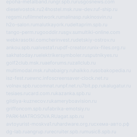
epoha-metalband.ru
ngr.spb.ru
rusgosnews.com
dieselvostok.ru
24hostel.msk.ru
w-dev.ru
f-ship.ru
regsmi.ru
filmnetwork.ru
malinasp.ru
kinosvin.ru
h2o-salon.ru
malutkayork.ru
deltaprim.spb.ru
tango-perm.ru
gooddir.ru
sgv.su
multiki-online.com
webkrasotki.com
cherinvest.ru
detskiy-ostrov.ru
ankou.spb.ru
alvesta1.ru
pdf-creator.ru
nix-files.org.ru
sakhatoday.ru
elektrikersymboler.ru
sputnikyes.ru
golf2club.msk.ru
aeforums.ru
zallclub.ru
multimodal.msk.ru
habaigry.ru
haikko.ru
sobakopedia.ru
isz-fest.ru
ewnc.info
screensaver-clock.net.ru
volnav.spb.ru
comnat.ru
npf.net.ru
7bit.pp.ru
kalugatur.ru
tesiaes.ru
card.com.ru
kazanka.spb.ru
gildiya-kuznecov.ru
kameryboavision.ru
griffoncom.spb.ru
fabrika-emotsiy.ru
PARK-MATROSOVA.RU
agat.spb.ru
avtoyurist-moskva1.ru
hardware.org.ru
схема-авто.рф
dg-lab.ru
angrup.ru
recruiter.spb.ru
music8.spb.ru