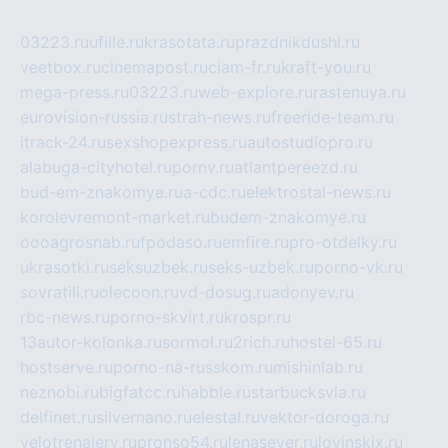
03223.ru
ufille.ru
krasotata.ru
prazdnikdushi.ru
veetbox.ru
cinemapost.ru
ciam-fr.ru
kraft-you.ru
mega-press.ru
03223.ru
web-explore.ru
rastenuya.ru
eurovision-russia.ru
strah-news.ru
freeride-team.ru
itrack-24.ru
sexshopexpress.ru
autostudiopro.ru
alabuga-cityhotel.ru
pornv.ru
atlantpereezd.ru
bud-em-znakomye.ru
a-cdc.ru
elektrostal-news.ru
korolevremont-market.ru
budem-znakomye.ru
oooagrosnab.ru
fpodaso.ru
emfire.ru
pro-otdelky.ru
ukrasotki.ru
seksuzbek.ru
seks-uzbek.ru
porno-vk.ru
sovratili.ru
olecoon.ru
vd-dosug.ru
adonyev.ru
rbc-news.ru
porno-skvirt.ru
krospr.ru
13autor-kolonka.ru
sormol.ru
2rich.ru
hostel-65.ru
hostserve.ru
porno-na-russkom.ru
mishinlab.ru
neznobi.ru
bigfatcc.ru
habble.ru
starbucksvia.ru
delfinet.ru
silvernano.ru
elestal.ru
vektor-doroga.ru
velotrenajery.ru
pronso54.ru
lenasever.ru
lovinskix.ru