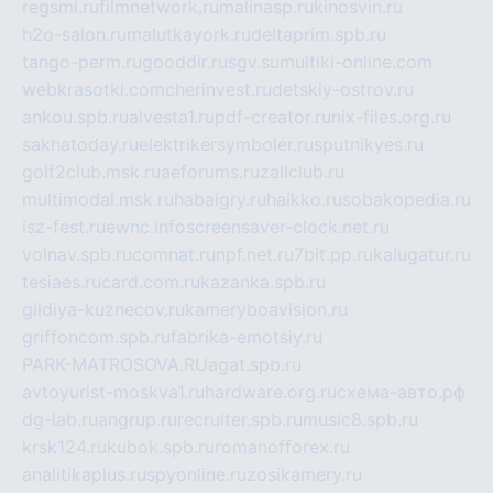
regsmi.ru
filmnetwork.ru
malinasp.ru
kinosvin.ru
h2o-salon.ru
malutkayork.ru
deltaprim.spb.ru
tango-perm.ru
gooddir.ru
sgv.su
multiki-online.com
webkrasotki.com
cherinvest.ru
detskiy-ostrov.ru
ankou.spb.ru
alvesta1.ru
pdf-creator.ru
nix-files.org.ru
sakhatoday.ru
elektrikersymboler.ru
sputnikyes.ru
golf2club.msk.ru
aeforums.ru
zallclub.ru
multimodal.msk.ru
habaigry.ru
haikko.ru
sobakopedia.ru
isz-fest.ru
ewnc.info
screensaver-clock.net.ru
volnav.spb.ru
comnat.ru
npf.net.ru
7bit.pp.ru
kalugatur.ru
tesiaes.ru
card.com.ru
kazanka.spb.ru
gildiya-kuznecov.ru
kameryboavision.ru
griffoncom.spb.ru
fabrika-emotsiy.ru
PARK-MATROSOVA.RU
agat.spb.ru
avtoyurist-moskva1.ru
hardware.org.ru
схема-авто.рф
dg-lab.ru
angrup.ru
recruiter.spb.ru
music8.spb.ru
krsk124.ru
kubok.spb.ru
romanofforex.ru
analitikaplus.ru
spyonline.ru
zosikamery.ru