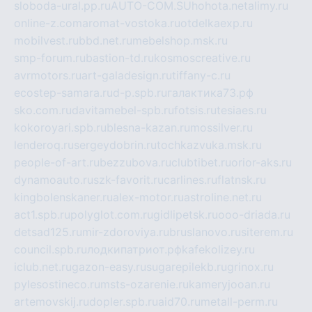
sloboda-ural.pp.ru
AUTO-COM.SU
hohota.net
alimy.ru
online-z.com
aromat-vostoka.ru
otdelkaexp.ru
mobilvest.ru
bbd.net.ru
mebelshop.msk.ru
smp-forum.ru
bastion-td.ru
kosmoscreative.ru
avrmotors.ru
art-galadesign.ru
tiffany-c.ru
ecostep-samara.ru
d-p.spb.ru
галактика73.рф
sko.com.ru
davitamebel-spb.ru
fotsis.ru
tesiaes.ru
kokoroyari.spb.ru
blesna-kazan.ru
mossilver.ru
lenderoq.ru
sergeydobrin.ru
tochkazvuka.msk.ru
people-of-art.ru
bezzubova.ru
clubtibet.ru
orior-aks.ru
dynamoauto.ru
szk-favorit.ru
carlines.ru
flatnsk.ru
kingbolenskaner.ru
alex-motor.ru
astroline.net.ru
act1.spb.ru
polyglot.com.ru
gidlipetsk.ru
ooo-driada.ru
detsad125.ru
mir-zdoroviya.ru
bruslanovo.ru
siterem.ru
council.spb.ru
лодкипатриот.рф
kafekolizey.ru
iclub.net.ru
gazon-easy.ru
sugarepilekb.ru
grinox.ru
pylesostineco.ru
msts-ozarenie.ru
kameryjooan.ru
artemovskij.ru
dopler.spb.ru
aid70.ru
metall-perm.ru