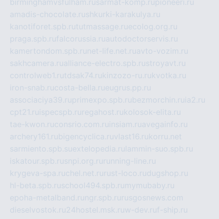
birminghamvsfulham.ru
sarmat-komp.ru
pioneeri.ru
amadis-chocolate.ru
shkurki-karakulya.ru
kanotiforet.spb.ru
tutmassage.ru
ecolog.org.ru
praga.spb.ru
falcorussia.ru
autodoctorservis.ru
kamertondom.spb.ru
net-life.net.ru
avto-vozim.ru
sakhcamera.ru
alliance-electro.spb.ru
stroyavt.ru
controlweb1.ru
tdsak74.ru
kinzozo-ru.ru
kvotka.ru
iron-snab.ru
costa-bella.ru
eugrus.pp.ru
associaciya39.ru
primexpo.spb.ru
bezmorchin.ru
ia2.ru
cpt21.ru
ispecspb.ru
regahost.ru
kolosok-elita.ru
tae-kwon.ru
consrio.com.ru
insiam.ru
avegainfo.ru
archery161.ru
bigencyclica.ru
vlast16.ru
korru.net
sarmiento.spb.su
extelopedia.ru
lammin-suo.spb.ru
iskatour.spb.ru
snpi.org.ru
running-line.ru
krygeva-spa.ru
chel.net.ru
rust-loco.ru
dugshop.ru
hl-beta.spb.ru
school494.spb.ru
mymubaby.ru
epoha-metalband.ru
ngr.spb.ru
rusgosnews.com
dieselvostok.ru
24hostel.msk.ru
w-dev.ru
f-ship.ru