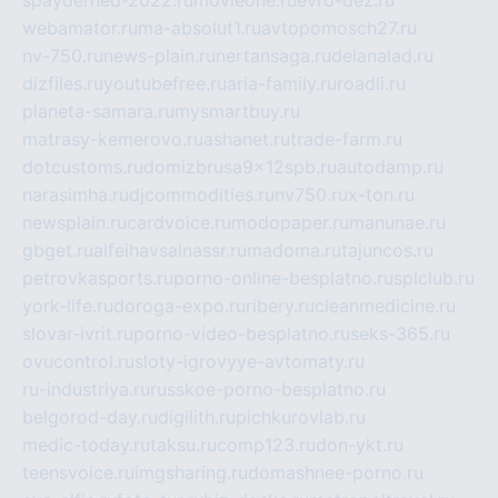
webamator.ru
ma-absolut1.ru
avtopomosch27.ru
nv-750.ru
news-plain.ru
nertansaga.ru
delanalad.ru
dizfiles.ru
youtubefree.ru
aria-family.ru
roadli.ru
planeta-samara.ru
mysmartbuy.ru
matrasy-kemerovo.ru
ashanet.ru
trade-farm.ru
dotcustoms.ru
domizbrusa9x12spb.ru
autodamp.ru
narasimha.ru
djcommodities.ru
nv750.ru
x-ton.ru
newsplain.ru
cardvoice.ru
modopaper.ru
manunae.ru
gbget.ru
alfeihavsalnassr.ru
madoma.ru
tajuncos.ru
petrovkasports.ru
porno-online-besplatno.ru
splclub.ru
york-life.ru
doroga-expo.ru
ribery.ru
cleanmedicine.ru
slovar-ivrit.ru
porno-video-besplatno.ru
seks-365.ru
ovucontrol.ru
sloty-igrovyye-avtomaty.ru
ru-industriya.ru
russkoe-porno-besplatno.ru
belgorod-day.ru
digilith.ru
pichkurovlab.ru
medic-today.ru
taksu.ru
comp123.ru
don-ykt.ru
teensvoice.ru
imgsharing.ru
domashnee-porno.ru