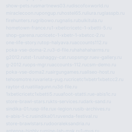
show-pets.ru
smartnews03.ru
discofoxworld.ru
miraclecoon.ru
pongup.ru
hostel65.ru
liura.ru
glasspb.ru
firehunters.ru
gribowo.ru
gnalis.ru
bulkitula.ru
hometown-france.ru
1-xbeticricetc-1-xbetti-5.ru
shop-garena.ru
cricetc-1-xbetr-1-xbetcc-2.ru
one-life-story.ru
top-halyava.ru
accounts112.ru
poka-vse-doma-2.ru
3-d-file.ru
hahahaharms.ru
g2012.ru
tst-1.ru
shaggy-cat.ru
opsmgr.ru
ev-gallery.ru
g-2012.ru
ops-mgr.ru
accounts-112.ru
csm-demo.ru
poka-vse-doma2.ru
airgungames.ru
allseo-host.ru
tehosmotre.ru
varieta-yug.ru
cricetc1xbetr1xbetcc2.ru
raytor-d.ru
atillagunn.ru
3d-file.ru
1xbeticricetc1xbetti5.ru
uafoot-statti.ru
e-abis1c.ru
store-brawl-stars.ru
kts-services.ru
dark-sand.ru
sindika-01.ru
sp-life.ru
x-legion.ru
sib-archives.ru
e-abis-1-c.ru
sindika01.ru
venda-festival.ru
store-brawlstars.ru
dooraleksandria.ru
antenna-highly.ru
mine-lab-msk.ru
1-mus.ru