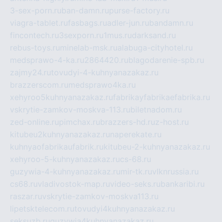
3-sex-porn.ru
ban-damn.ru
purse-factory.ru
viagra-tablet.ru
fasbags.ru
adler-jun.ru
bandamn.ru
fincontech.ru
3sexporn.ru
1mus.ru
darksand.ru
rebus-toys.ru
minelab-msk.ru
alabuga-cityhotel.ru
medsprawo-4-ka.ru
2864420.ru
blagodarenie-spb.ru
zajmy24.ru
tovudyi-4-kuhnyanazakaz.ru
brazzerscom.ru
medsprawo4ka.ru
xehyroo5kuhnyanazakaz.ru
fabrikayfabrikaefabrika.ru
vskrytie-zamkov-moskva-113.ru
biletnadom.ru
zed-online.ru
pimchax.ru
brazzers-hd.ru
z-host.ru
kitubeu2kuhnyanazakaz.ru
naperekate.ru
kuhnyaofabrikaufabrik.ru
kitubeu-2-kuhnyanazakaz.ru
xehyroo-5-kuhnyanazakaz.ru
cs-68.ru
guzywia-4-kuhnyanazakaz.ru
mir-tk.ru
vlknrussia.ru
cs68.ru
vladivostok-map.ru
video-seks.ru
bankaribi.ru
raszar.ru
vskrytie-zamkov-moskva113.ru
lipetsktelecom.ru
tovudyi4kuhnyanazakaz.ru
seksuzb.ru
guzywia4kuhnyanazakaz.ru