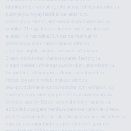
fabrikaofabrikaokuhny.ru
kuhnyaekuhnyaafabrika.ru
kuhnyaykuhnyayfabrika.ru
e-abis1c.ru
store-brawl-stars.ru
kts-services.ru
dark-sand.ru
sindika-01.ru
sp-life.ru
x-legion.ru
sib-archives.ru
e-abis-1-c.ru
sindika01.ru
venda-festival.ru
store-brawlstars.ru
dooraleksandria.ru
antenna-highly.ru
mine-lab-msk.ru
1-mus.ru
3-sex-porn.ru
ban-damn.ru
purse-factory.ru
viagra-tablet.ru
fasbags.ru
adler-jun.ru
bandamn.ru
fincontech.ru
3sexporn.ru
1mus.ru
darksand.ru
rebus-toys.ru
minelab-msk.ru
rtdco.ru
seo-prodvizhenie-sajtov-stroitelnyh-kompanij.ru
card-voice.ru
rulonnyygazon177.ru
snow-guard.ru
domizbrusa-9x12spb.ru
demaholding.ru
aalse.ru
a380club.ru
argentinamia.ru
perkoka.ru
movie-one.ru
perk-oka.ru
g-octopus.ru
sibarchives.ru
andreislyusar.ru
naruto-x.ru
pursefactory.ru
tor-lyubov-i-grom.ru
spayderhed-2022.ru
movieone.ru
evro-dez.ru