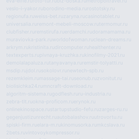
eva-elfie.ru
foto-tur.ru
biz-doska.ru
metropoltravel.ru
veslo-i-yakor.ru
borodino-media.ru
rostotsky.ru
regionufa.ru
weiss-bet.ru
zaryna.ru
casinotablet.ru
universalia.ru
remont-mebeli-moscow.ru
termomur.ru
clubfisher.ru
remstirufa.ru
erdamchi.ru
doramamama.ru
muraviovka-park.ru
worldofwoman.ru
clean-dreams.ru
arkrym.ru
kristinita.ru
dircomputer.ru
healthenter.ru
textexperts.ru
pivnaya-kruzhka.ru
kinofilmy-2021.ru
demolalapaluza.ru
tanyavanya.ru
remstir-tolyatti.ru
msdip.ru
jdol.ru
sokolovr.ru
newtech-spb.ru
rezemkleim.ru
massage-tai.ru
seonub.ru
zvonitut.ru
biolisichka24.ru
mncraft-download.ru
algoritm-sistema.ru
godflesh.ru
ru-industria.ru
zebra-tlt.ru
okna-proficom.ru
erynok.ru
onlinekinospace.ru
startupstudio-fefu.ru
zarges-ru.ru
gegenjustizunrecht.ru
autobalashov.ru
utrovortu.ru
spiski-firm.ru
elara-m.ru
kinomusorka.ru
mkcslava.ru
2bets.ru
vintovoykompressor.ru