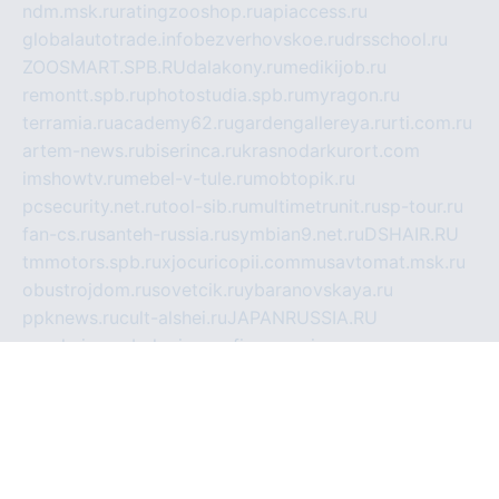
ndm.msk.ru
ratingzooshop.ru
apiaccess.ru
globalautotrade.info
bezverhovskoe.ru
drsschool.ru
ZOOSMART.SPB.RU
dalakony.ru
medikijob.ru
remontt.spb.ru
photostudia.spb.ru
myragon.ru
terramia.ru
academy62.ru
gardengallereya.ru
rti.com.ru
artem-news.ru
biserinca.ru
krasnodarkurort.com
imshowtv.ru
mebel-v-tule.ru
mobtopik.ru
pcsecurity.net.ru
tool-sib.ru
multimetrunit.ru
sp-tour.ru
fan-cs.ru
santeh-russia.ru
symbian9.net.ru
DSHAIR.RU
tmmotors.spb.ru
xjocuricopii.com
musavtomat.msk.ru
obustrojdom.ru
sovetcik.ru
ybaranovskaya.ru
ppknews.ru
cult-alshei.ru
JAPANRUSSIA.RU
proekciyamebel.ru
imper-finans.ru
rim.org.ru
glamourai.ru
brassminus.ru
zabor-pro.ru
ftn.pp.ru
dorogoe58.ru
laimengpacker.ru
kuzova-zapchasti.ru
sageerp.ru
taxodrom.ru
dsrazvitie.ru
hardcity.net.ru
ratinghomegames.ru
topservice25.ru
gubernyan.ru
gtglasslined.ru
ii4.ru
tssport.spb.ru
andorra24.com