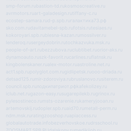
smp-forum.ru
bastion-td.ru
kosmoscreative.ru
avrmotors.ru
art-galadesign.ru
tiffany-c.ru
ecostep-samara.ru
d-p.spb.ru
галактика73.рф
sko.com.ru
davitamebel-spb.ru
fotsis.ru
tesiaes.ru
kokoroyari.spb.ru
blesna-kazan.ru
mossilver.ru
lenderoq.ru
sergeydobrin.ru
tochkazvuka.msk.ru
people-of-art.ru
bezzubova.ru
clubtibet.ru
orior-aks.ru
dynamoauto.ru
szk-favorit.ru
carlines.ru
flatnsk.ru
kingbolenskaner.ru
alex-motor.ru
astroline.net.ru
act1.spb.ru
polyglot.com.ru
gidlipetsk.ru
ooo-driada.ru
detsad125.ru
mir-zdoroviya.ru
bruslanovo.ru
siterem.ru
council.spb.ru
лодкипатриот.рф
kafekolizey.ru
iclub.net.ru
gazon-easy.ru
sugarepilekb.ru
grinox.ru
pylesostineco.ru
msts-ozarenie.ru
kameryjooan.ru
artemovskij.ru
dopler.spb.ru
aid70.ru
metall-perm.ru
ndm.msk.ru
ratingzooshop.ru
apiaccess.ru
globalautotrade.info
bezverhovskoe.ru
drsschool.ru
ZOOSMART.SPB.RU
dalakony.ru
medikijob.ru