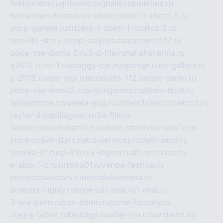
firehunters.ru
gribowo.ru
gnalis.ru
bulkitula.ru
hometown-france.ru
1-xbeticricetc-1-xbetti-5.ru
shop-garena.ru
cricetc-1-xbetr-1-xbetcc-2.ru
one-life-story.ru
top-halyava.ru
accounts112.ru
poka-vse-doma-2.ru
3-d-file.ru
hahahaharms.ru
g2012.ru
tst-1.ru
shaggy-cat.ru
opsmgr.ru
ev-gallery.ru
g-2012.ru
ops-mgr.ru
accounts-112.ru
csm-demo.ru
poka-vse-doma2.ru
airgungames.ru
allseo-host.ru
tehosmotre.ru
varieta-yug.ru
cricetc1xbetr1xbetcc2.ru
raytor-d.ru
atillagunn.ru
3d-file.ru
1xbeticricetc1xbetti5.ru
uafoot-statti.ru
e-abis1c.ru
store-brawl-stars.ru
kts-services.ru
dark-sand.ru
sindika-01.ru
sp-life.ru
x-legion.ru
sib-archives.ru
e-abis-1-c.ru
sindika01.ru
venda-festival.ru
store-brawlstars.ru
dooraleksandria.ru
antenna-highly.ru
mine-lab-msk.ru
1-mus.ru
3-sex-porn.ru
ban-damn.ru
purse-factory.ru
viagra-tablet.ru
fasbags.ru
adler-jun.ru
bandamn.ru