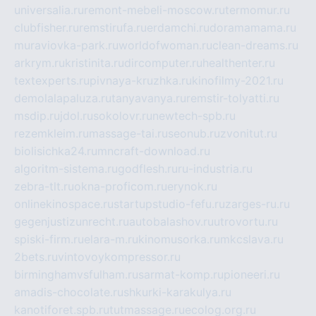
universalia.ru
remont-mebeli-moscow.ru
termomur.ru
clubfisher.ru
remstirufa.ru
erdamchi.ru
doramamama.ru
muraviovka-park.ru
worldofwoman.ru
clean-dreams.ru
arkrym.ru
kristinita.ru
dircomputer.ru
healthenter.ru
textexperts.ru
pivnaya-kruzhka.ru
kinofilmy-2021.ru
demolalapaluza.ru
tanyavanya.ru
remstir-tolyatti.ru
msdip.ru
jdol.ru
sokolovr.ru
newtech-spb.ru
rezemkleim.ru
massage-tai.ru
seonub.ru
zvonitut.ru
biolisichka24.ru
mncraft-download.ru
algoritm-sistema.ru
godflesh.ru
ru-industria.ru
zebra-tlt.ru
okna-proficom.ru
erynok.ru
onlinekinospace.ru
startupstudio-fefu.ru
zarges-ru.ru
gegenjustizunrecht.ru
autobalashov.ru
utrovortu.ru
spiski-firm.ru
elara-m.ru
kinomusorka.ru
mkcslava.ru
2bets.ru
vintovoykompressor.ru
birminghamvsfulham.ru
sarmat-komp.ru
pioneeri.ru
amadis-chocolate.ru
shkurki-karakulya.ru
kanotiforet.spb.ru
tutmassage.ru
ecolog.org.ru