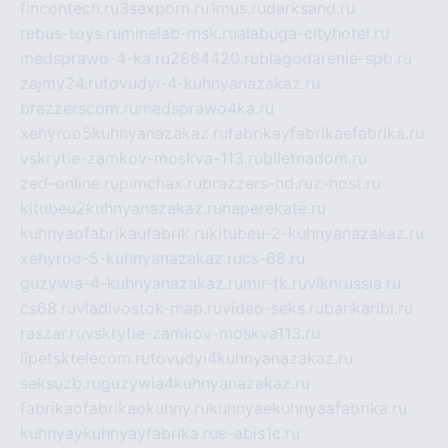
fincontech.ru
3sexporn.ru
1mus.ru
darksand.ru
rebus-toys.ru
minelab-msk.ru
alabuga-cityhotel.ru
medsprawo-4-ka.ru
2864420.ru
blagodarenie-spb.ru
zajmy24.ru
tovudyi-4-kuhnyanazakaz.ru
brazzerscom.ru
medsprawo4ka.ru
xehyroo5kuhnyanazakaz.ru
fabrikayfabrikaefabrika.ru
vskrytie-zamkov-moskva-113.ru
biletnadom.ru
zed-online.ru
pimchax.ru
brazzers-hd.ru
z-host.ru
kitubeu2kuhnyanazakaz.ru
naperekate.ru
kuhnyaofabrikaufabrik.ru
kitubeu-2-kuhnyanazakaz.ru
xehyroo-5-kuhnyanazakaz.ru
cs-68.ru
guzywia-4-kuhnyanazakaz.ru
mir-tk.ru
vlknrussia.ru
cs68.ru
vladivostok-map.ru
video-seks.ru
bankaribi.ru
raszar.ru
vskrytie-zamkov-moskva113.ru
lipetsktelecom.ru
tovudyi4kuhnyanazakaz.ru
seksuzb.ru
guzywia4kuhnyanazakaz.ru
fabrikaofabrikaokuhny.ru
kuhnyaekuhnyaafabrika.ru
kuhnyaykuhnyayfabrika.ru
e-abis1c.ru