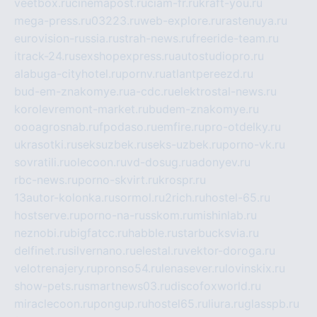
veetbox.ru
cinemapost.ru
ciam-fr.ru
kraft-you.ru
mega-press.ru
03223.ru
web-explore.ru
rastenuya.ru
eurovision-russia.ru
strah-news.ru
freeride-team.ru
itrack-24.ru
sexshopexpress.ru
autostudiopro.ru
alabuga-cityhotel.ru
pornv.ru
atlantpereezd.ru
bud-em-znakomye.ru
a-cdc.ru
elektrostal-news.ru
korolevremont-market.ru
budem-znakomye.ru
oooagrosnab.ru
fpodaso.ru
emfire.ru
pro-otdelky.ru
ukrasotki.ru
seksuzbek.ru
seks-uzbek.ru
porno-vk.ru
sovratili.ru
olecoon.ru
vd-dosug.ru
adonyev.ru
rbc-news.ru
porno-skvirt.ru
krospr.ru
13autor-kolonka.ru
sormol.ru
2rich.ru
hostel-65.ru
hostserve.ru
porno-na-russkom.ru
mishinlab.ru
neznobi.ru
bigfatcc.ru
habble.ru
starbucksvia.ru
delfinet.ru
silvernano.ru
elestal.ru
vektor-doroga.ru
velotrenajery.ru
pronso54.ru
lenasever.ru
lovinskix.ru
show-pets.ru
smartnews03.ru
discofoxworld.ru
miraclecoon.ru
pongup.ru
hostel65.ru
liura.ru
glasspb.ru