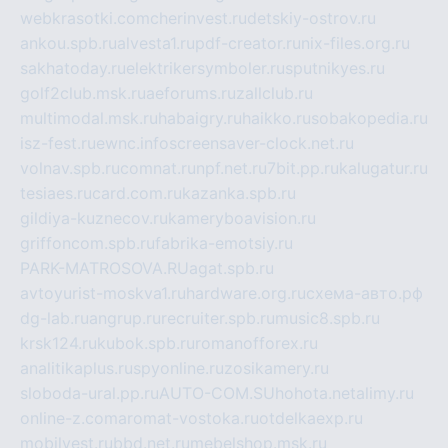
webkrasotki.com
cherinvest.ru
detskiy-ostrov.ru
ankou.spb.ru
alvesta1.ru
pdf-creator.ru
nix-files.org.ru
sakhatoday.ru
elektrikersymboler.ru
sputnikyes.ru
golf2club.msk.ru
aeforums.ru
zallclub.ru
multimodal.msk.ru
habaigry.ru
haikko.ru
sobakopedia.ru
isz-fest.ru
ewnc.info
screensaver-clock.net.ru
volnav.spb.ru
comnat.ru
npf.net.ru
7bit.pp.ru
kalugatur.ru
tesiaes.ru
card.com.ru
kazanka.spb.ru
gildiya-kuznecov.ru
kameryboavision.ru
griffoncom.spb.ru
fabrika-emotsiy.ru
PARK-MATROSOVA.RU
agat.spb.ru
avtoyurist-moskva1.ru
hardware.org.ru
схема-авто.рф
dg-lab.ru
angrup.ru
recruiter.spb.ru
music8.spb.ru
krsk124.ru
kubok.spb.ru
romanofforex.ru
analitikaplus.ru
spyonline.ru
zosikamery.ru
sloboda-ural.pp.ru
AUTO-COM.SU
hohota.net
alimy.ru
online-z.com
aromat-vostoka.ru
otdelkaexp.ru
mobilvest.ru
bbd.net.ru
mebelshop.msk.ru