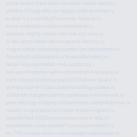
store-brawl-stars.ru
kts-services.ru
dark-sand.ru
sindika-01.ru
sp-life.ru
x-legion.ru
sib-archives.ru
e-abis-1-c.ru
sindika01.ru
venda-festival.ru
store-brawlstars.ru
dooraleksandria.ru
antenna-highly.ru
mine-lab-msk.ru
1-mus.ru
3-sex-porn.ru
ban-damn.ru
purse-factory.ru
viagra-tablet.ru
fasbags.ru
adler-jun.ru
bandamn.ru
fincontech.ru
3sexporn.ru
1mus.ru
darksand.ru
rebus-toys.ru
minelab-msk.ru
rtdco.ru
seo-prodvizhenie-sajtov-stroitelnyh-kompanij.ru
card-voice.ru
rulonnyygazon177.ru
snow-guard.ru
domizbrusa-9x12spb.ru
demaholding.ru
aalse.ru
a380club.ru
argentinamia.ru
perkoka.ru
movie-one.ru
perk-oka.ru
g-octopus.ru
sibarchives.ru
andreislyusar.ru
naruto-x.ru
pursefactory.ru
tor-lyubov-i-grom.ru
spayderhed-2022.ru
movieone.ru
evro-dez.ru
webamator.ru
ma-absolut1.ru
avtopomosch27.ru
nv-750.ru
news-plain.ru
nertansaga.ru
delanalad.ru