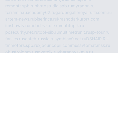
remontt.spb.ru
photostudia.spb.ru
myragon.ru
terramia.ru
academy62.ru
gardengallereya.ru
rti.com.ru
artem-news.ru
biserinca.ru
krasnodarkurort.com
imshowtv.ru
mebel-v-tule.ru
mobtopik.ru
pcsecurity.net.ru
tool-sib.ru
multimetrunit.ru
sp-tour.ru
fan-cs.ru
santeh-russia.ru
symbian9.net.ru
DSHAIR.RU
tmmotors.spb.ru
xjocuricopii.com
musavtomat.msk.ru
obustrojdom.ru
sovetcik.ru
ybaranovskaya.ru
ppknews.ru
cult-alshei.ru
JAPANRUSSIA.RU
proekciyamebel.ru
imper-finans.ru
rim.org.ru
glamourai.ru
brassminus.ru
zabor-pro.ru
ftn.pp.ru
dorogoe58.ru
laimengpacker.ru
kuzova-zapchasti.ru
sageerp.ru
taxodrom.ru
dsrazvitie.ru
hardcity.net.ru
ratinghomegames.ru
topservice25.ru
gubernyan.ru
gtglasslined.ru
ii4.ru
tssport.spb.ru
andorra24.com
blackwallstreet.ru
oboimos.ru
optim-doors.com.ru
ikuch.ru
nycr.org.ru
npa21.ru
vremya-ch.spb.ru
desert000.ru
ivtorgi.ru
ifiori.ru
catalog-statei.ru