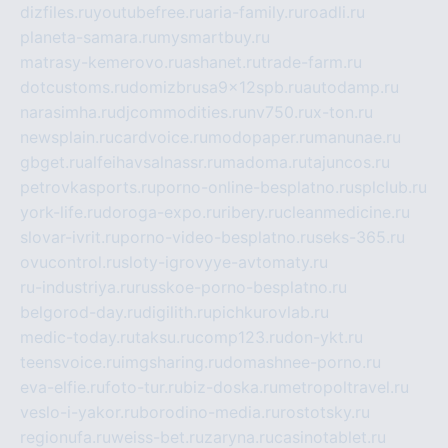
dizfiles.ru
youtubefree.ru
aria-family.ru
roadli.ru
planeta-samara.ru
mysmartbuy.ru
matrasy-kemerovo.ru
ashanet.ru
trade-farm.ru
dotcustoms.ru
domizbrusa9x12spb.ru
autodamp.ru
narasimha.ru
djcommodities.ru
nv750.ru
x-ton.ru
newsplain.ru
cardvoice.ru
modopaper.ru
manunae.ru
gbget.ru
alfeihavsalnassr.ru
madoma.ru
tajuncos.ru
petrovkasports.ru
porno-online-besplatno.ru
splclub.ru
york-life.ru
doroga-expo.ru
ribery.ru
cleanmedicine.ru
slovar-ivrit.ru
porno-video-besplatno.ru
seks-365.ru
ovucontrol.ru
sloty-igrovyye-avtomaty.ru
ru-industriya.ru
russkoe-porno-besplatno.ru
belgorod-day.ru
digilith.ru
pichkurovlab.ru
medic-today.ru
taksu.ru
comp123.ru
don-ykt.ru
teensvoice.ru
imgsharing.ru
domashnee-porno.ru
eva-elfie.ru
foto-tur.ru
biz-doska.ru
metropoltravel.ru
veslo-i-yakor.ru
borodino-media.ru
rostotsky.ru
regionufa.ru
weiss-bet.ru
zaryna.ru
casinotablet.ru