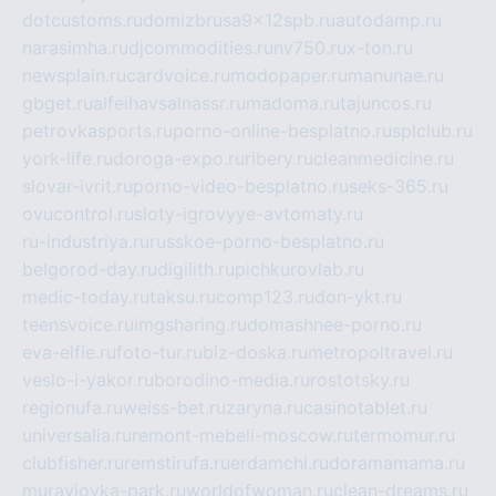
dotcustoms.ru
domizbrusa9x12spb.ru
autodamp.ru
narasimha.ru
djcommodities.ru
nv750.ru
x-ton.ru
newsplain.ru
cardvoice.ru
modopaper.ru
manunae.ru
gbget.ru
alfeihavsalnassr.ru
madoma.ru
tajuncos.ru
petrovkasports.ru
porno-online-besplatno.ru
splclub.ru
york-life.ru
doroga-expo.ru
ribery.ru
cleanmedicine.ru
slovar-ivrit.ru
porno-video-besplatno.ru
seks-365.ru
ovucontrol.ru
sloty-igrovyye-avtomaty.ru
ru-industriya.ru
russkoe-porno-besplatno.ru
belgorod-day.ru
digilith.ru
pichkurovlab.ru
medic-today.ru
taksu.ru
comp123.ru
don-ykt.ru
teensvoice.ru
imgsharing.ru
domashnee-porno.ru
eva-elfie.ru
foto-tur.ru
biz-doska.ru
metropoltravel.ru
veslo-i-yakor.ru
borodino-media.ru
rostotsky.ru
regionufa.ru
weiss-bet.ru
zaryna.ru
casinotablet.ru
universalia.ru
remont-mebeli-moscow.ru
termomur.ru
clubfisher.ru
remstirufa.ru
erdamchi.ru
doramamama.ru
muraviovka-park.ru
worldofwoman.ru
clean-dreams.ru