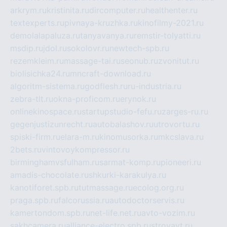
arkrym.ru
kristinita.ru
dircomputer.ru
healthenter.ru
textexperts.ru
pivnaya-kruzhka.ru
kinofilmy-2021.ru
demolalapaluza.ru
tanyavanya.ru
remstir-tolyatti.ru
msdip.ru
jdol.ru
sokolovr.ru
newtech-spb.ru
rezemkleim.ru
massage-tai.ru
seonub.ru
zvonitut.ru
biolisichka24.ru
mncraft-download.ru
algoritm-sistema.ru
godflesh.ru
ru-industria.ru
zebra-tlt.ru
okna-proficom.ru
erynok.ru
onlinekinospace.ru
startupstudio-fefu.ru
zarges-ru.ru
gegenjustizunrecht.ru
autobalashov.ru
utrovortu.ru
spiski-firm.ru
elara-m.ru
kinomusorka.ru
mkcslava.ru
2bets.ru
vintovoykompressor.ru
birminghamvsfulham.ru
sarmat-komp.ru
pioneeri.ru
amadis-chocolate.ru
shkurki-karakulya.ru
kanotiforet.spb.ru
tutmassage.ru
ecolog.org.ru
praga.spb.ru
falcorussia.ru
autodoctorservis.ru
kamertondom.spb.ru
net-life.net.ru
avto-vozim.ru
sakhcamera.ru
alliance-electro.spb.ru
stroyavt.ru