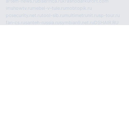
artem-news.ru
biserinca.ru
krasnodarkurort.com
imshowtv.ru
mebel-v-tule.ru
mobtopik.ru
pcsecurity.net.ru
tool-sib.ru
multimetrunit.ru
sp-tour.ru
fan-cs.ru
santeh-russia.ru
symbian9.net.ru
DSHAIR.RU
tmmotors.spb.ru
xjocuricopii.com
musavtomat.msk.ru
obustrojdom.ru
sovetcik.ru
ybaranovskaya.ru
ppknews.ru
cult-alshei.ru
JAPANRUSSIA.RU
proekciyamebel.ru
imper-finans.ru
rim.org.ru
glamourai.ru
brassminus.ru
zabor-pro.ru
ftn.pp.ru
dorogoe58.ru
laimengpacker.ru
kuzova-zapchasti.ru
sageerp.ru
taxodrom.ru
dsrazvitie.ru
hardcity.net.ru
ratinghomegames.ru
topservice25.ru
gubernyan.ru
gtglasslined.ru
ii4.ru
tssport.spb.ru
andorra24.com
blackwallstreet.ru
oboimos.ru
optim-doors.com.ru
ikuch.ru
nycr.org.ru
npa21.ru
vremya-ch.spb.ru
desert000.ru
ivtorgi.ru
ifiori.ru
catalog-statei.ru
dcv.org.ru
spetsmaster174.ru
ipkameryhiseeu.ru
dum26.ru
ruspol.spb.ru
fr-opendp.ru
kam-solnyshko.ru