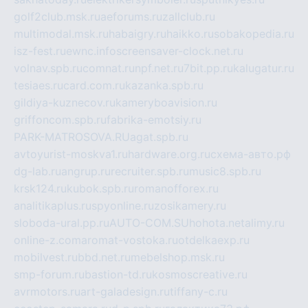
golf2club.msk.ru
aeforums.ru
zallclub.ru
multimodal.msk.ru
habaigry.ru
haikko.ru
sobakopedia.ru
isz-fest.ru
ewnc.info
screensaver-clock.net.ru
volnav.spb.ru
comnat.ru
npf.net.ru
7bit.pp.ru
kalugatur.ru
tesiaes.ru
card.com.ru
kazanka.spb.ru
gildiya-kuznecov.ru
kameryboavision.ru
griffoncom.spb.ru
fabrika-emotsiy.ru
PARK-MATROSOVA.RU
agat.spb.ru
avtoyurist-moskva1.ru
hardware.org.ru
схема-авто.рф
dg-lab.ru
angrup.ru
recruiter.spb.ru
music8.spb.ru
krsk124.ru
kubok.spb.ru
romanofforex.ru
analitikaplus.ru
spyonline.ru
zosikamery.ru
sloboda-ural.pp.ru
AUTO-COM.SU
hohota.net
alimy.ru
online-z.com
aromat-vostoka.ru
otdelkaexp.ru
mobilvest.ru
bbd.net.ru
mebelshop.msk.ru
smp-forum.ru
bastion-td.ru
kosmoscreative.ru
avrmotors.ru
art-galadesign.ru
tiffany-c.ru