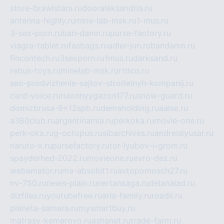
store-brawlstars.ru
dooraleksandria.ru
antenna-highly.ru
mine-lab-msk.ru
1-mus.ru
3-sex-porn.ru
ban-damn.ru
purse-factory.ru
viagra-tablet.ru
fasbags.ru
adler-jun.ru
bandamn.ru
fincontech.ru
3sexporn.ru
1mus.ru
darksand.ru
rebus-toys.ru
minelab-msk.ru
rtdco.ru
seo-prodvizhenie-sajtov-stroitelnyh-kompanij.ru
card-voice.ru
rulonnyygazon177.ru
snow-guard.ru
domizbrusa-9x12spb.ru
demaholding.ru
aalse.ru
a380club.ru
argentinamia.ru
perkoka.ru
movie-one.ru
perk-oka.ru
g-octopus.ru
sibarchives.ru
andreislyusar.ru
naruto-x.ru
pursefactory.ru
tor-lyubov-i-grom.ru
spayderhed-2022.ru
movieone.ru
evro-dez.ru
webamator.ru
ma-absolut1.ru
avtopomosch27.ru
nv-750.ru
news-plain.ru
nertansaga.ru
delanalad.ru
dizfiles.ru
youtubefree.ru
aria-family.ru
roadli.ru
planeta-samara.ru
mysmartbuy.ru
matrasy-kemerovo.ru
ashanet.ru
trade-farm.ru