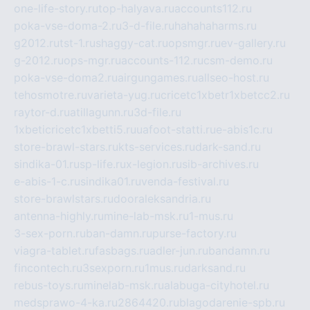
one-life-story.ru
top-halyava.ru
accounts112.ru
poka-vse-doma-2.ru
3-d-file.ru
hahahaharms.ru
g2012.ru
tst-1.ru
shaggy-cat.ru
opsmgr.ru
ev-gallery.ru
g-2012.ru
ops-mgr.ru
accounts-112.ru
csm-demo.ru
poka-vse-doma2.ru
airgungames.ru
allseo-host.ru
tehosmotre.ru
varieta-yug.ru
cricetc1xbetr1xbetcc2.ru
raytor-d.ru
atillagunn.ru
3d-file.ru
1xbeticricetc1xbetti5.ru
uafoot-statti.ru
e-abis1c.ru
store-brawl-stars.ru
kts-services.ru
dark-sand.ru
sindika-01.ru
sp-life.ru
x-legion.ru
sib-archives.ru
e-abis-1-c.ru
sindika01.ru
venda-festival.ru
store-brawlstars.ru
dooraleksandria.ru
antenna-highly.ru
mine-lab-msk.ru
1-mus.ru
3-sex-porn.ru
ban-damn.ru
purse-factory.ru
viagra-tablet.ru
fasbags.ru
adler-jun.ru
bandamn.ru
fincontech.ru
3sexporn.ru
1mus.ru
darksand.ru
rebus-toys.ru
minelab-msk.ru
alabuga-cityhotel.ru
medsprawo-4-ka.ru
2864420.ru
blagodarenie-spb.ru