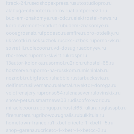
itrack-24.ru
sexshopexpress.ru
autostudiopro.ru
alabuga-cityhotel.ru
pornv.ru
atlantpereezd.ru
bud-em-znakomye.ru
a-cdc.ru
elektrostal-news.ru
korolevremont-market.ru
budem-znakomye.ru
oooagrosnab.ru
fpodaso.ru
emfire.ru
pro-otdelky.ru
ukrasotki.ru
seksuzbek.ru
seks-uzbek.ru
porno-vk.ru
sovratili.ru
olecoon.ru
vd-dosug.ru
adonyev.ru
rbc-news.ru
porno-skvirt.ru
krospr.ru
13autor-kolonka.ru
sormol.ru
2rich.ru
hostel-65.ru
hostserve.ru
porno-na-russkom.ru
mishinlab.ru
neznobi.ru
bigfatcc.ru
habble.ru
starbucksvia.ru
delfinet.ru
silvernano.ru
elestal.ru
vektor-doroga.ru
velotrenajery.ru
pronso54.ru
lenasever.ru
lovinskix.ru
show-pets.ru
smartnews03.ru
discofoxworld.ru
miraclecoon.ru
pongup.ru
hostel65.ru
liura.ru
glasspb.ru
firehunters.ru
gribowo.ru
gnalis.ru
bulkitula.ru
hometown-france.ru
1-xbeticricetc-1-xbetti-5.ru
shop-garena.ru
cricetc-1-xbetr-1-xbetcc-2.ru