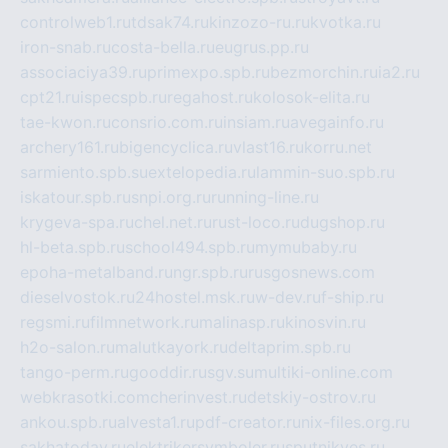
controlweb1.ru
tdsak74.ru
kinzozo-ru.ru
kvotka.ru
iron-snab.ru
costa-bella.ru
eugrus.pp.ru
associaciya39.ru
primexpo.spb.ru
bezmorchin.ru
ia2.ru
cpt21.ru
ispecspb.ru
regahost.ru
kolosok-elita.ru
tae-kwon.ru
consrio.com.ru
insiam.ru
avegainfo.ru
archery161.ru
bigencyclica.ru
vlast16.ru
korru.net
sarmiento.spb.su
extelopedia.ru
lammin-suo.spb.ru
iskatour.spb.ru
snpi.org.ru
running-line.ru
krygeva-spa.ru
chel.net.ru
rust-loco.ru
dugshop.ru
hl-beta.spb.ru
school494.spb.ru
mymubaby.ru
epoha-metalband.ru
ngr.spb.ru
rusgosnews.com
dieselvostok.ru
24hostel.msk.ru
w-dev.ru
f-ship.ru
regsmi.ru
filmnetwork.ru
malinasp.ru
kinosvin.ru
h2o-salon.ru
malutkayork.ru
deltaprim.spb.ru
tango-perm.ru
gooddir.ru
sgv.su
multiki-online.com
webkrasotki.com
cherinvest.ru
detskiy-ostrov.ru
ankou.spb.ru
alvesta1.ru
pdf-creator.ru
nix-files.org.ru
sakhatoday.ru
elektrikersymboler.ru
sputnikyes.ru