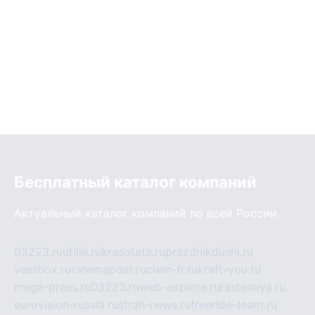
Бесплатный каталог компаний
Актуальный каталог компаний по всей России
03223.ru
ufille.ru
krasotata.ru
prazdnikdushi.ru
veetbox.ru
cinemapost.ru
ciam-fr.ru
kraft-you.ru
mega-press.ru
03223.ru
web-explore.ru
rastenuya.ru
eurovision-russia.ru
strah-news.ru
freeride-team.ru