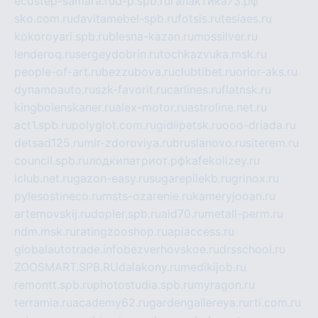
ecostep-samara.ru
d-p.spb.ru
галактика73.рф
sko.com.ru
davitamebel-spb.ru
fotsis.ru
tesiaes.ru
kokoroyari.spb.ru
blesna-kazan.ru
mossilver.ru
lenderoq.ru
sergeydobrin.ru
tochkazvuka.msk.ru
people-of-art.ru
bezzubova.ru
clubtibet.ru
orior-aks.ru
dynamoauto.ru
szk-favorit.ru
carlines.ru
flatnsk.ru
kingbolenskaner.ru
alex-motor.ru
astroline.net.ru
act1.spb.ru
polyglot.com.ru
gidlipetsk.ru
ooo-driada.ru
detsad125.ru
mir-zdoroviya.ru
bruslanovo.ru
siterem.ru
council.spb.ru
лодкипатриот.рф
kafekolizey.ru
iclub.net.ru
gazon-easy.ru
sugarepilekb.ru
grinox.ru
pylesostineco.ru
msts-ozarenie.ru
kameryjooan.ru
artemovskij.ru
dopler.spb.ru
aid70.ru
metall-perm.ru
ndm.msk.ru
ratingzooshop.ru
apiaccess.ru
globalautotrade.info
bezverhovskoe.ru
drsschool.ru
ZOOSMART.SPB.RU
dalakony.ru
medikijob.ru
remontt.spb.ru
photostudia.spb.ru
myragon.ru
terramia.ru
academy62.ru
gardengallereya.ru
rti.com.ru