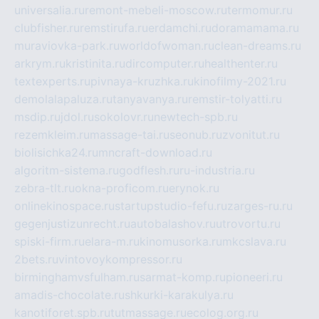
universalia.ru
remont-mebeli-moscow.ru
termomur.ru
clubfisher.ru
remstirufa.ru
erdamchi.ru
doramamama.ru
muraviovka-park.ru
worldofwoman.ru
clean-dreams.ru
arkrym.ru
kristinita.ru
dircomputer.ru
healthenter.ru
textexperts.ru
pivnaya-kruzhka.ru
kinofilmy-2021.ru
demolalapaluza.ru
tanyavanya.ru
remstir-tolyatti.ru
msdip.ru
jdol.ru
sokolovr.ru
newtech-spb.ru
rezemkleim.ru
massage-tai.ru
seonub.ru
zvonitut.ru
biolisichka24.ru
mncraft-download.ru
algoritm-sistema.ru
godflesh.ru
ru-industria.ru
zebra-tlt.ru
okna-proficom.ru
erynok.ru
onlinekinospace.ru
startupstudio-fefu.ru
zarges-ru.ru
gegenjustizunrecht.ru
autobalashov.ru
utrovortu.ru
spiski-firm.ru
elara-m.ru
kinomusorka.ru
mkcslava.ru
2bets.ru
vintovoykompressor.ru
birminghamvsfulham.ru
sarmat-komp.ru
pioneeri.ru
amadis-chocolate.ru
shkurki-karakulya.ru
kanotiforet.spb.ru
tutmassage.ru
ecolog.org.ru