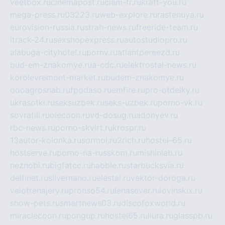
veetbox.ru
cinemapost.ru
ciam-fr.ru
kraft-you.ru
mega-press.ru
03223.ru
web-explore.ru
rastenuya.ru
eurovision-russia.ru
strah-news.ru
freeride-team.ru
itrack-24.ru
sexshopexpress.ru
autostudiopro.ru
alabuga-cityhotel.ru
pornv.ru
atlantpereezd.ru
bud-em-znakomye.ru
a-cdc.ru
elektrostal-news.ru
korolevremont-market.ru
budem-znakomye.ru
oooagrosnab.ru
fpodaso.ru
emfire.ru
pro-otdelky.ru
ukrasotki.ru
seksuzbek.ru
seks-uzbek.ru
porno-vk.ru
sovratili.ru
olecoon.ru
vd-dosug.ru
adonyev.ru
rbc-news.ru
porno-skvirt.ru
krospr.ru
13autor-kolonka.ru
sormol.ru
2rich.ru
hostel-65.ru
hostserve.ru
porno-na-russkom.ru
mishinlab.ru
neznobi.ru
bigfatcc.ru
habble.ru
starbucksvia.ru
delfinet.ru
silvernano.ru
elestal.ru
vektor-doroga.ru
velotrenajery.ru
pronso54.ru
lenasever.ru
lovinskix.ru
show-pets.ru
smartnews03.ru
discofoxworld.ru
miraclecoon.ru
pongup.ru
hostel65.ru
liura.ru
glasspb.ru