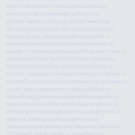
smp-forum.ru
bastion-td.ru
kosmoscreative.ru
avrmotors.ru
art-galadesign.ru
tiffany-c.ru
ecostep-samara.ru
d-p.spb.ru
галактика73.рф
sko.com.ru
davitamebel-spb.ru
fotsis.ru
tesiaes.ru
kokoroyari.spb.ru
blesna-kazan.ru
mossilver.ru
lenderoq.ru
sergeydobrin.ru
tochkazvuka.msk.ru
people-of-art.ru
bezzubova.ru
clubtibet.ru
orior-aks.ru
dynamoauto.ru
szk-favorit.ru
carlines.ru
flatnsk.ru
kingbolenskaner.ru
alex-motor.ru
astroline.net.ru
act1.spb.ru
polyglot.com.ru
gidlipetsk.ru
ooo-driada.ru
detsad125.ru
mir-zdoroviya.ru
bruslanovo.ru
siterem.ru
council.spb.ru
лодкипатриот.рф
kafekolizey.ru
iclub.net.ru
gazon-easy.ru
sugarepilekb.ru
grinox.ru
pylesostineco.ru
msts-ozarenie.ru
kameryjooan.ru
artemovskij.ru
dopler.spb.ru
aid70.ru
metall-perm.ru
ndm.msk.ru
ratingzooshop.ru
apiaccess.ru
globalautotrade.info
bezverhovskoe.ru
drsschool.ru
ZOOSMART.SPB.RU
dalakony.ru
medikijob.ru