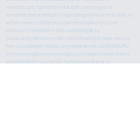
remontt.spb.ru
photostudia.spb.ru
myragon.ru
terramia.ru
academy62.ru
gardengallereya.ru
rti.com.ru
artem-news.ru
biserinca.ru
krasnodarkurort.com
imshowtv.ru
mebel-v-tule.ru
mobtopik.ru
pcsecurity.net.ru
tool-sib.ru
multimetrunit.ru
sp-tour.ru
fan-cs.ru
santeh-russia.ru
symbian9.net.ru
DSHAIR.RU
tmmotors.spb.ru
xjocuricopii.com
musavtomat.msk.ru
obustrojdom.ru
sovetcik.ru
ybaranovskaya.ru
ppknews.ru
cult-alshei.ru
JAPANRUSSIA.RU
proekciyamebel.ru
imper-finans.ru
rim.org.ru
glamourai.ru
brassminus.ru
zabor-pro.ru
ftn.pp.ru
dorogoe58.ru
laimengpacker.ru
kuzova-zapchasti.ru
sageerp.ru
taxodrom.ru
dsrazvitie.ru
hardcity.net.ru
ratinghomegames.ru
topservice25.ru
gubernyan.ru
gtglasslined.ru
ii4.ru
tssport.spb.ru
andorra24.com
blackwallstreet.ru
oboimos.ru
optim-doors.com.ru
ikuch.ru
nycr.org.ru
npa21.ru
vremya-ch.spb.ru
desert000.ru
ivtorgi.ru
ifiori.ru
catalog-statei.ru