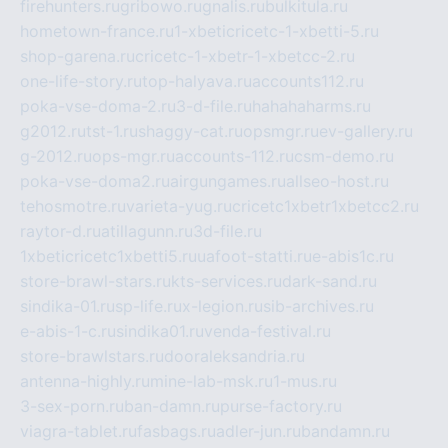
firehunters.ru
gribowo.ru
gnalis.ru
bulkitula.ru
hometown-france.ru
1-xbeticricetc-1-xbetti-5.ru
shop-garena.ru
cricetc-1-xbetr-1-xbetcc-2.ru
one-life-story.ru
top-halyava.ru
accounts112.ru
poka-vse-doma-2.ru
3-d-file.ru
hahahaharms.ru
g2012.ru
tst-1.ru
shaggy-cat.ru
opsmgr.ru
ev-gallery.ru
g-2012.ru
ops-mgr.ru
accounts-112.ru
csm-demo.ru
poka-vse-doma2.ru
airgungames.ru
allseo-host.ru
tehosmotre.ru
varieta-yug.ru
cricetc1xbetr1xbetcc2.ru
raytor-d.ru
atillagunn.ru
3d-file.ru
1xbeticricetc1xbetti5.ru
uafoot-statti.ru
e-abis1c.ru
store-brawl-stars.ru
kts-services.ru
dark-sand.ru
sindika-01.ru
sp-life.ru
x-legion.ru
sib-archives.ru
e-abis-1-c.ru
sindika01.ru
venda-festival.ru
store-brawlstars.ru
dooraleksandria.ru
antenna-highly.ru
mine-lab-msk.ru
1-mus.ru
3-sex-porn.ru
ban-damn.ru
purse-factory.ru
viagra-tablet.ru
fasbags.ru
adler-jun.ru
bandamn.ru