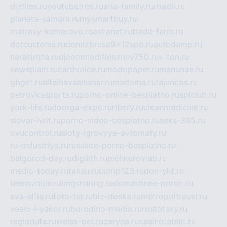
dizfiles.ru
youtubefree.ru
aria-family.ru
roadli.ru
planeta-samara.ru
mysmartbuy.ru
matrasy-kemerovo.ru
ashanet.ru
trade-farm.ru
dotcustoms.ru
domizbrusa9x12spb.ru
autodamp.ru
narasimha.ru
djcommodities.ru
nv750.ru
x-ton.ru
newsplain.ru
cardvoice.ru
modopaper.ru
manunae.ru
gbget.ru
alfeihavsalnassr.ru
madoma.ru
tajuncos.ru
petrovkasports.ru
porno-online-besplatno.ru
splclub.ru
york-life.ru
doroga-expo.ru
ribery.ru
cleanmedicine.ru
slovar-ivrit.ru
porno-video-besplatno.ru
seks-365.ru
ovucontrol.ru
sloty-igrovyye-avtomaty.ru
ru-industriya.ru
russkoe-porno-besplatno.ru
belgorod-day.ru
digilith.ru
pichkurovlab.ru
medic-today.ru
taksu.ru
comp123.ru
don-ykt.ru
teensvoice.ru
imgsharing.ru
domashnee-porno.ru
eva-elfie.ru
foto-tur.ru
biz-doska.ru
metropoltravel.ru
veslo-i-yakor.ru
borodino-media.ru
rostotsky.ru
regionufa.ru
weiss-bet.ru
zaryna.ru
casinotablet.ru