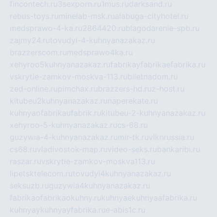
fincontech.ru
3sexporn.ru
1mus.ru
darksand.ru
rebus-toys.ru
minelab-msk.ru
alabuga-cityhotel.ru
medsprawo-4-ka.ru
2864420.ru
blagodarenie-spb.ru
zajmy24.ru
tovudyi-4-kuhnyanazakaz.ru
brazzerscom.ru
medsprawo4ka.ru
xehyroo5kuhnyanazakaz.ru
fabrikayfabrikaefabrika.ru
vskrytie-zamkov-moskva-113.ru
biletnadom.ru
zed-online.ru
pimchax.ru
brazzers-hd.ru
z-host.ru
kitubeu2kuhnyanazakaz.ru
naperekate.ru
kuhnyaofabrikaufabrik.ru
kitubeu-2-kuhnyanazakaz.ru
xehyroo-5-kuhnyanazakaz.ru
cs-68.ru
guzywia-4-kuhnyanazakaz.ru
mir-tk.ru
vlknrussia.ru
cs68.ru
vladivostok-map.ru
video-seks.ru
bankaribi.ru
raszar.ru
vskrytie-zamkov-moskva113.ru
lipetsktelecom.ru
tovudyi4kuhnyanazakaz.ru
seksuzb.ru
guzywia4kuhnyanazakaz.ru
fabrikaofabrikaokuhny.ru
kuhnyaekuhnyaafabrika.ru
kuhnyaykuhnyayfabrika.ru
e-abis1c.ru