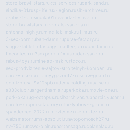
store-brawl-stars.ru
kts-services.ru
dark-sand.ru
sindika-01.ru
sp-life.ru
x-legion.ru
sib-archives.ru
e-abis-1-c.ru
sindika01.ru
venda-festival.ru
store-brawlstars.ru
dooraleksandria.ru
antenna-highly.ru
mine-lab-msk.ru
1-mus.ru
3-sex-porn.ru
ban-damn.ru
purse-factory.ru
viagra-tablet.ru
fasbags.ru
adler-jun.ru
bandamn.ru
fincontech.ru
3sexporn.ru
1mus.ru
darksand.ru
rebus-toys.ru
minelab-msk.ru
rtdco.ru
seo-prodvizhenie-sajtov-stroitelnyh-kompanij.ru
card-voice.ru
rulonnyygazon177.ru
snow-guard.ru
domizbrusa-9x12spb.ru
demaholding.ru
aalse.ru
a380club.ru
argentinamia.ru
perkoka.ru
movie-one.ru
perk-oka.ru
g-octopus.ru
sibarchives.ru
andreislyusar.ru
naruto-x.ru
pursefactory.ru
tor-lyubov-i-grom.ru
spayderhed-2022.ru
movieone.ru
evro-dez.ru
webamator.ru
ma-absolut1.ru
avtopomosch27.ru
nv-750.ru
news-plain.ru
nertansaga.ru
delanalad.ru