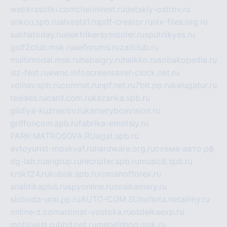
webkrasotki.com
cherinvest.ru
detskiy-ostrov.ru
ankou.spb.ru
alvesta1.ru
pdf-creator.ru
nix-files.org.ru
sakhatoday.ru
elektrikersymboler.ru
sputnikyes.ru
golf2club.msk.ru
aeforums.ru
zallclub.ru
multimodal.msk.ru
habaigry.ru
haikko.ru
sobakopedia.ru
isz-fest.ru
ewnc.info
screensaver-clock.net.ru
volnav.spb.ru
comnat.ru
npf.net.ru
7bit.pp.ru
kalugatur.ru
tesiaes.ru
card.com.ru
kazanka.spb.ru
gildiya-kuznecov.ru
kameryboavision.ru
griffoncom.spb.ru
fabrika-emotsiy.ru
PARK-MATROSOVA.RU
agat.spb.ru
avtoyurist-moskva1.ru
hardware.org.ru
схема-авто.рф
dg-lab.ru
angrup.ru
recruiter.spb.ru
music8.spb.ru
krsk124.ru
kubok.spb.ru
romanofforex.ru
analitikaplus.ru
spyonline.ru
zosikamery.ru
sloboda-ural.pp.ru
AUTO-COM.SU
hohota.net
alimy.ru
online-z.com
aromat-vostoka.ru
otdelkaexp.ru
mobilvest.ru
bbd.net.ru
mebelshop.msk.ru