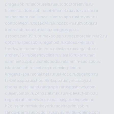
praga.spb.ru
falcorussia.ru
autodoctorservis.ru
kamertondom.spb.ru
net-life.net.ru
avto-vozim.ru
sakhcamera.ru
alliance-electro.spb.ru
stroyavt.ru
controlweb1.ru
tdsak74.ru
kinzozo-ru.ru
kvotka.ru
iron-snab.ru
costa-bella.ru
eugrus.pp.ru
associaciya39.ru
primexpo.spb.ru
bezmorchin.ru
ia2.ru
cpt21.ru
ispecspb.ru
regahost.ru
kolosok-elita.ru
tae-kwon.ru
consrio.com.ru
insiam.ru
avegainfo.ru
archery161.ru
bigencyclica.ru
vlast16.ru
korru.net
sarmiento.spb.su
extelopedia.ru
lammin-suo.spb.ru
iskatour.spb.ru
snpi.org.ru
running-line.ru
krygeva-spa.ru
chel.net.ru
rust-loco.ru
dugshop.ru
hl-beta.spb.ru
school494.spb.ru
mymubaby.ru
epoha-metalband.ru
ngr.spb.ru
rusgosnews.com
dieselvostok.ru
24hostel.msk.ru
w-dev.ru
f-ship.ru
regsmi.ru
filmnetwork.ru
malinasp.ru
kinosvin.ru
h2o-salon.ru
malutkayork.ru
deltaprim.spb.ru
tango-perm.ru
gooddir.ru
sgv.su
multiki-online.com