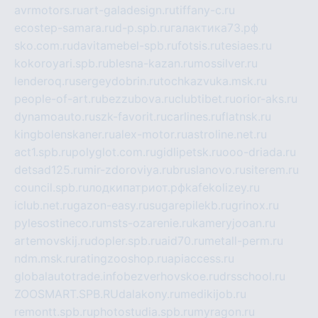
avrmotors.ru
art-galadesign.ru
tiffany-c.ru
ecostep-samara.ru
d-p.spb.ru
галактика73.рф
sko.com.ru
davitamebel-spb.ru
fotsis.ru
tesiaes.ru
kokoroyari.spb.ru
blesna-kazan.ru
mossilver.ru
lenderoq.ru
sergeydobrin.ru
tochkazvuka.msk.ru
people-of-art.ru
bezzubova.ru
clubtibet.ru
orior-aks.ru
dynamoauto.ru
szk-favorit.ru
carlines.ru
flatnsk.ru
kingbolenskaner.ru
alex-motor.ru
astroline.net.ru
act1.spb.ru
polyglot.com.ru
gidlipetsk.ru
ooo-driada.ru
detsad125.ru
mir-zdoroviya.ru
bruslanovo.ru
siterem.ru
council.spb.ru
лодкипатриот.рф
kafekolizey.ru
iclub.net.ru
gazon-easy.ru
sugarepilekb.ru
grinox.ru
pylesostineco.ru
msts-ozarenie.ru
kameryjooan.ru
artemovskij.ru
dopler.spb.ru
aid70.ru
metall-perm.ru
ndm.msk.ru
ratingzooshop.ru
apiaccess.ru
globalautotrade.info
bezverhovskoe.ru
drsschool.ru
ZOOSMART.SPB.RU
dalakony.ru
medikijob.ru
remontt.spb.ru
photostudia.spb.ru
myragon.ru