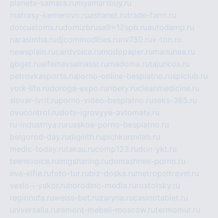
planeta-samara.ru
mysmartbuy.ru
matrasy-kemerovo.ru
ashanet.ru
trade-farm.ru
dotcustoms.ru
domizbrusa9x12spb.ru
autodamp.ru
narasimha.ru
djcommodities.ru
nv750.ru
x-ton.ru
newsplain.ru
cardvoice.ru
modopaper.ru
manunae.ru
gbget.ru
alfeihavsalnassr.ru
madoma.ru
tajuncos.ru
petrovkasports.ru
porno-online-besplatno.ru
splclub.ru
york-life.ru
doroga-expo.ru
ribery.ru
cleanmedicine.ru
slovar-ivrit.ru
porno-video-besplatno.ru
seks-365.ru
ovucontrol.ru
sloty-igrovyye-avtomaty.ru
ru-industriya.ru
russkoe-porno-besplatno.ru
belgorod-day.ru
digilith.ru
pichkurovlab.ru
medic-today.ru
taksu.ru
comp123.ru
don-ykt.ru
teensvoice.ru
imgsharing.ru
domashnee-porno.ru
eva-elfie.ru
foto-tur.ru
biz-doska.ru
metropoltravel.ru
veslo-i-yakor.ru
borodino-media.ru
rostotsky.ru
regionufa.ru
weiss-bet.ru
zaryna.ru
casinotablet.ru
universalia.ru
remont-mebeli-moscow.ru
termomur.ru