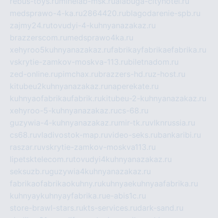
rebus-toys.ru
minelab-msk.ru
alabuga-cityhotel.ru
medsprawo-4-ka.ru
2864420.ru
blagodarenie-spb.ru
zajmy24.ru
tovudyi-4-kuhnyanazakaz.ru
brazzerscom.ru
medsprawo4ka.ru
xehyroo5kuhnyanazakaz.ru
fabrikayfabrikaefabrika.ru
vskrytie-zamkov-moskva-113.ru
biletnadom.ru
zed-online.ru
pimchax.ru
brazzers-hd.ru
z-host.ru
kitubeu2kuhnyanazakaz.ru
naperekate.ru
kuhnyaofabrikaufabrik.ru
kitubeu-2-kuhnyanazakaz.ru
xehyroo-5-kuhnyanazakaz.ru
cs-68.ru
guzywia-4-kuhnyanazakaz.ru
mir-tk.ru
vlknrussia.ru
cs68.ru
vladivostok-map.ru
video-seks.ru
bankaribi.ru
raszar.ru
vskrytie-zamkov-moskva113.ru
lipetsktelecom.ru
tovudyi4kuhnyanazakaz.ru
seksuzb.ru
guzywia4kuhnyanazakaz.ru
fabrikaofabrikaokuhny.ru
kuhnyaekuhnyaafabrika.ru
kuhnyaykuhnyayfabrika.ru
e-abis1c.ru
store-brawl-stars.ru
kts-services.ru
dark-sand.ru