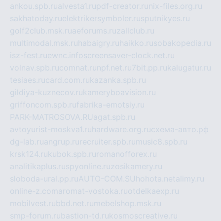
ankou.spb.ru
alvesta1.ru
pdf-creator.ru
nix-files.org.ru
sakhatoday.ru
elektrikersymboler.ru
sputnikyes.ru
golf2club.msk.ru
aeforums.ru
zallclub.ru
multimodal.msk.ru
habaigry.ru
haikko.ru
sobakopedia.ru
isz-fest.ru
ewnc.info
screensaver-clock.net.ru
volnav.spb.ru
comnat.ru
npf.net.ru
7bit.pp.ru
kalugatur.ru
tesiaes.ru
card.com.ru
kazanka.spb.ru
gildiya-kuznecov.ru
kameryboavision.ru
griffoncom.spb.ru
fabrika-emotsiy.ru
PARK-MATROSOVA.RU
agat.spb.ru
avtoyurist-moskva1.ru
hardware.org.ru
схема-авто.рф
dg-lab.ru
angrup.ru
recruiter.spb.ru
music8.spb.ru
krsk124.ru
kubok.spb.ru
romanofforex.ru
analitikaplus.ru
spyonline.ru
zosikamery.ru
sloboda-ural.pp.ru
AUTO-COM.SU
hohota.net
alimy.ru
online-z.com
aromat-vostoka.ru
otdelkaexp.ru
mobilvest.ru
bbd.net.ru
mebelshop.msk.ru
smp-forum.ru
bastion-td.ru
kosmoscreative.ru