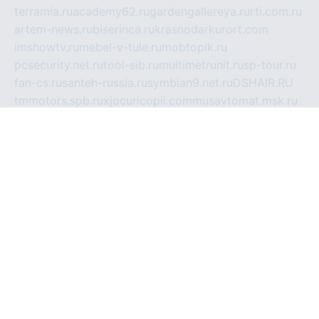
terramia.ru
academy62.ru
gardengallereya.ru
rti.com.ru
artem-news.ru
biserinca.ru
krasnodarkurort.com
imshowtv.ru
mebel-v-tule.ru
mobtopik.ru
pcsecurity.net.ru
tool-sib.ru
multimetrunit.ru
sp-tour.ru
fan-cs.ru
santeh-russia.ru
symbian9.net.ru
DSHAIR.RU
tmmotors.spb.ru
xjocuricopii.com
musavtomat.msk.ru
obustrojdom.ru
sovetcik.ru
ybaranovskaya.ru
ppknews.ru
cult-alshei.ru
JAPANRUSSIA.RU
proekciyamebel.ru
imper-finans.ru
rim.org.ru
glamourai.ru
brassminus.ru
zabor-pro.ru
ftn.pp.ru
dorogoe58.ru
laimengpacker.ru
kuzova-zapchasti.ru
sageerp.ru
taxodrom.ru
dsrazvitie.ru
hardcity.net.ru
ratinghomegames.ru
topservice25.ru
gubernyan.ru
gtglasslined.ru
ii4.ru
tssport.spb.ru
andorra24.com
blackwallstreet.ru
oboimos.ru
optim-doors.com.ru
ikuch.ru
nycr.org.ru
npa21.ru
vremya-ch.spb.ru
desert000.ru
ivtorgi.ru
ifiori.ru
catalog-statei.ru
dcv.org.ru
spetsmaster174.ru
ipkameryhiseeu.ru