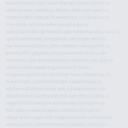
kamertondom.spb.ru
net-life.net.ru
avto-vozim.ru
sakhcamera.ru
alliance-electro.spb.ru
stroyavt.ru
controlweb1.ru
tdsak74.ru
kinzozo-ru.ru
kvotka.ru
iron-snab.ru
costa-bella.ru
eugrus.pp.ru
associaciya39.ru
primexpo.spb.ru
bezmorchin.ru
ia2.ru
cpt21.ru
ispecspb.ru
regahost.ru
kolosok-elita.ru
tae-kwon.ru
consrio.com.ru
insiam.ru
avegainfo.ru
archery161.ru
bigencyclica.ru
vlast16.ru
korru.net
sarmiento.spb.su
extelopedia.ru
lammin-suo.spb.ru
iskatour.spb.ru
snpi.org.ru
running-line.ru
krygeva-spa.ru
chel.net.ru
rust-loco.ru
dugshop.ru
hl-beta.spb.ru
school494.spb.ru
mymubaby.ru
epoha-metalband.ru
ngr.spb.ru
rusgosnews.com
dieselvostok.ru
24hostel.msk.ru
w-dev.ru
f-ship.ru
regsmi.ru
filmnetwork.ru
malinasp.ru
kinosvin.ru
h2o-salon.ru
malutkayork.ru
deltaprim.spb.ru
tango-perm.ru
gooddir.ru
sgv.su
multiki-online.com
webkrasotki.com
cherinvest.ru
detskiy-ostrov.ru