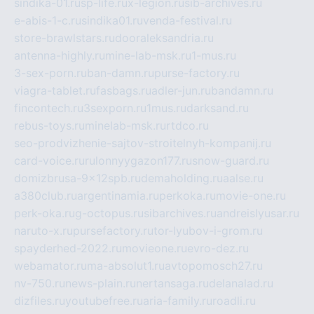
sindika-01.ru
sp-life.ru
x-legion.ru
sib-archives.ru
e-abis-1-c.ru
sindika01.ru
venda-festival.ru
store-brawlstars.ru
dooraleksandria.ru
antenna-highly.ru
mine-lab-msk.ru
1-mus.ru
3-sex-porn.ru
ban-damn.ru
purse-factory.ru
viagra-tablet.ru
fasbags.ru
adler-jun.ru
bandamn.ru
fincontech.ru
3sexporn.ru
1mus.ru
darksand.ru
rebus-toys.ru
minelab-msk.ru
rtdco.ru
seo-prodvizhenie-sajtov-stroitelnyh-kompanij.ru
card-voice.ru
rulonnyygazon177.ru
snow-guard.ru
domizbrusa-9x12spb.ru
demaholding.ru
aalse.ru
a380club.ru
argentinamia.ru
perkoka.ru
movie-one.ru
perk-oka.ru
g-octopus.ru
sibarchives.ru
andreislyusar.ru
naruto-x.ru
pursefactory.ru
tor-lyubov-i-grom.ru
spayderhed-2022.ru
movieone.ru
evro-dez.ru
webamator.ru
ma-absolut1.ru
avtopomosch27.ru
nv-750.ru
news-plain.ru
nertansaga.ru
delanalad.ru
dizfiles.ru
youtubefree.ru
aria-family.ru
roadli.ru