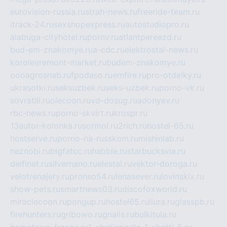
eurovision-russia.ru
strah-news.ru
freeride-team.ru
itrack-24.ru
sexshopexpress.ru
autostudiopro.ru
alabuga-cityhotel.ru
pornv.ru
atlantpereezd.ru
bud-em-znakomye.ru
a-cdc.ru
elektrostal-news.ru
korolevremont-market.ru
budem-znakomye.ru
oooagrosnab.ru
fpodaso.ru
emfire.ru
pro-otdelky.ru
ukrasotki.ru
seksuzbek.ru
seks-uzbek.ru
porno-vk.ru
sovratili.ru
olecoon.ru
vd-dosug.ru
adonyev.ru
rbc-news.ru
porno-skvirt.ru
krospr.ru
13autor-kolonka.ru
sormol.ru
2rich.ru
hostel-65.ru
hostserve.ru
porno-na-russkom.ru
mishinlab.ru
neznobi.ru
bigfatcc.ru
habble.ru
starbucksvia.ru
delfinet.ru
silvernano.ru
elestal.ru
vektor-doroga.ru
velotrenajery.ru
pronso54.ru
lenasever.ru
lovinskix.ru
show-pets.ru
smartnews03.ru
discofoxworld.ru
miraclecoon.ru
pongup.ru
hostel65.ru
liura.ru
glasspb.ru
firehunters.ru
gribowo.ru
gnalis.ru
bulkitula.ru