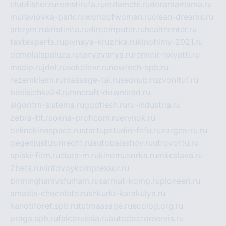
clubfisher.ru
remstirufa.ru
erdamchi.ru
doramamama.ru
muraviovka-park.ru
worldofwoman.ru
clean-dreams.ru
arkrym.ru
kristinita.ru
dircomputer.ru
healthenter.ru
textexperts.ru
pivnaya-kruzhka.ru
kinofilmy-2021.ru
demolalapaluza.ru
tanyavanya.ru
remstir-tolyatti.ru
msdip.ru
jdol.ru
sokolovr.ru
newtech-spb.ru
rezemkleim.ru
massage-tai.ru
seonub.ru
zvonitut.ru
biolisichka24.ru
mncraft-download.ru
algoritm-sistema.ru
godflesh.ru
ru-industria.ru
zebra-tlt.ru
okna-proficom.ru
erynok.ru
onlinekinospace.ru
startupstudio-fefu.ru
zarges-ru.ru
gegenjustizunrecht.ru
autobalashov.ru
utrovortu.ru
spiski-firm.ru
elara-m.ru
kinomusorka.ru
mkcslava.ru
2bets.ru
vintovoykompressor.ru
birminghamvsfulham.ru
sarmat-komp.ru
pioneeri.ru
amadis-chocolate.ru
shkurki-karakulya.ru
kanotiforet.spb.ru
tutmassage.ru
ecolog.org.ru
praga.spb.ru
falcorussia.ru
autodoctorservis.ru