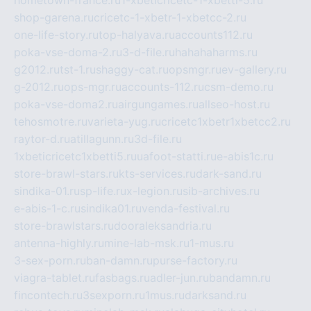
hometown-france.ru
1-xbeticricetc-1-xbetti-5.ru
shop-garena.ru
cricetc-1-xbetr-1-xbetcc-2.ru
one-life-story.ru
top-halyava.ru
accounts112.ru
poka-vse-doma-2.ru
3-d-file.ru
hahahaharms.ru
g2012.ru
tst-1.ru
shaggy-cat.ru
opsmgr.ru
ev-gallery.ru
g-2012.ru
ops-mgr.ru
accounts-112.ru
csm-demo.ru
poka-vse-doma2.ru
airgungames.ru
allseo-host.ru
tehosmotre.ru
varieta-yug.ru
cricetc1xbetr1xbetcc2.ru
raytor-d.ru
atillagunn.ru
3d-file.ru
1xbeticricetc1xbetti5.ru
uafoot-statti.ru
e-abis1c.ru
store-brawl-stars.ru
kts-services.ru
dark-sand.ru
sindika-01.ru
sp-life.ru
x-legion.ru
sib-archives.ru
e-abis-1-c.ru
sindika01.ru
venda-festival.ru
store-brawlstars.ru
dooraleksandria.ru
antenna-highly.ru
mine-lab-msk.ru
1-mus.ru
3-sex-porn.ru
ban-damn.ru
purse-factory.ru
viagra-tablet.ru
fasbags.ru
adler-jun.ru
bandamn.ru
fincontech.ru
3sexporn.ru
1mus.ru
darksand.ru