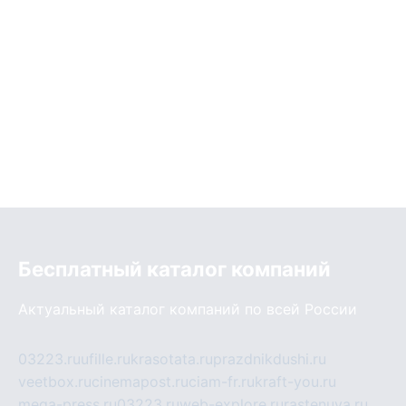
Бесплатный каталог компаний
Актуальный каталог компаний по всей России
03223.ru
ufille.ru
krasotata.ru
prazdnikdushi.ru
veetbox.ru
cinemapost.ru
ciam-fr.ru
kraft-you.ru
mega-press.ru
03223.ru
web-explore.ru
rastenuya.ru