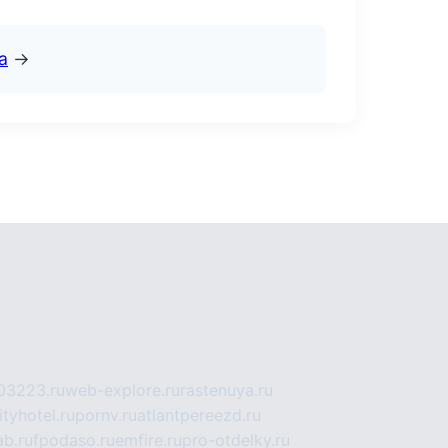
а
→
03223.ru
web-explore.ru
rastenuya.ru
tyhotel.ru
pornv.ru
atlantpereezd.ru
b.ru
fpodaso.ru
emfire.ru
pro-otdelky.ru