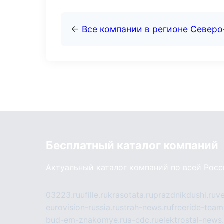
←
Все компании в регионе Северо
Бесплатный каталог компаний
Актуальный каталог компаний по всей Рос
03223.ru
ufille.ru
krasotata.ru
prazdnikdushi.ru
v
eurovision-russia.ru
strah-news.ru
freeride-team
bud-em-znakomye.ru
a-cdc.ru
elektrostal-news.