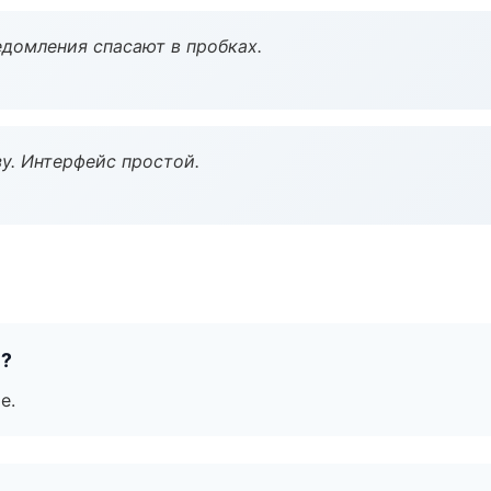
домления спасают в пробках.
у. Интерфейс простой.
е?
е.