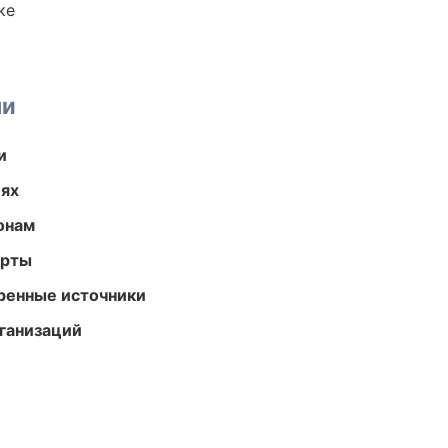
ке
ми
и
иях
онам
арты
еренные источники
ганизаций