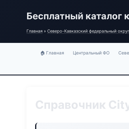
Бесплатный каталог 
Главная
»
Северо-Кавказский федеральный окру
🏠 Главная
Центральный ФО
Севе
Справочник City