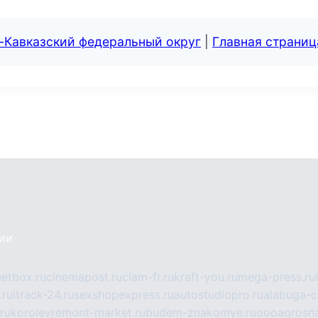
-Кавказский федеральный округ
|
Главная страниц
сии
eetbox.ru
cinemapost.ru
ciam-fr.ru
kraft-you.ru
mega-press.ru
.ru
itrack-24.ru
sexshopexpress.ru
autostudiopro.ru
alabuga-ci
ru
korolevremont-market.ru
budem-znakomye.ru
oooagrosna