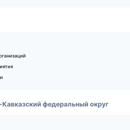
организаций
риятия
ии
о-Кавказский федеральный округ