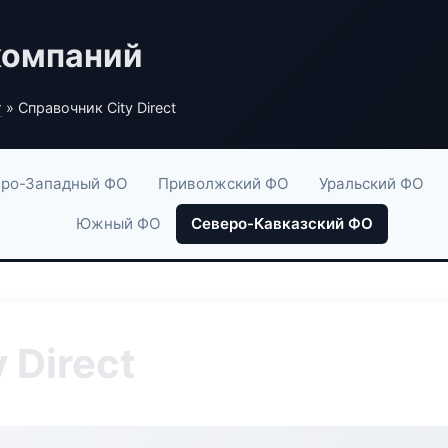
компаний
г
» Справочник City Direct
ро-Западный ФО
Приволжский ФО
Уральский ФО
Южный ФО
Северо-Кавказский ФО
 Direct