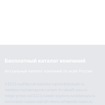
Бесплатный каталог компаний
Актуальный каталог компаний по всей России
03223.ru
ufille.ru
krasotata.ru
prazdnikdushi.ru
veetbox.ru
cinemapost.ru
ciam-fr.ru
kraft-you.ru
mega-press.ru
03223.ru
web-explore.ru
rastenuya.ru
eurovision-russia.ru
strah-news.ru
freeride-team.ru