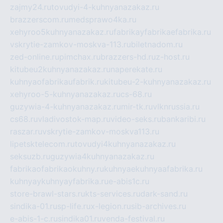
zajmy24.ru
tovudyi-4-kuhnyanazakaz.ru
brazzerscom.ru
medsprawo4ka.ru
xehyroo5kuhnyanazakaz.ru
fabrikayfabrikaefabrika.ru
vskrytie-zamkov-moskva-113.ru
biletnadom.ru
zed-online.ru
pimchax.ru
brazzers-hd.ru
z-host.ru
kitubeu2kuhnyanazakaz.ru
naperekate.ru
kuhnyaofabrikaufabrik.ru
kitubeu-2-kuhnyanazakaz.ru
xehyroo-5-kuhnyanazakaz.ru
cs-68.ru
guzywia-4-kuhnyanazakaz.ru
mir-tk.ru
vlknrussia.ru
cs68.ru
vladivostok-map.ru
video-seks.ru
bankaribi.ru
raszar.ru
vskrytie-zamkov-moskva113.ru
lipetsktelecom.ru
tovudyi4kuhnyanazakaz.ru
seksuzb.ru
guzywia4kuhnyanazakaz.ru
fabrikaofabrikaokuhny.ru
kuhnyaekuhnyaafabrika.ru
kuhnyaykuhnyayfabrika.ru
e-abis1c.ru
store-brawl-stars.ru
kts-services.ru
dark-sand.ru
sindika-01.ru
sp-life.ru
x-legion.ru
sib-archives.ru
e-abis-1-c.ru
sindika01.ru
venda-festival.ru