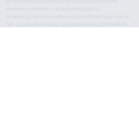
artem-news.ru
biserinca.ru
krasnodarkurort.com
imshowtv.ru
mebel-v-tule.ru
mobtopik.ru
pcsecurity.net.ru
tool-sib.ru
multimetrunit.ru
sp-tour.ru
fan-cs.ru
santeh-russia.ru
symbian9.net.ru
DSHAIR.RU
tmmotors.spb.ru
xjocuricopii.com
musavtomat.msk.ru
obustrojdom.ru
sovetcik.ru
ybaranovskaya.ru
ppknews.ru
cult-alshei.ru
JAPANRUSSIA.RU
proekciyamebel.ru
imper-finans.ru
rim.org.ru
glamourai.ru
brassminus.ru
zabor-pro.ru
ftn.pp.ru
dorogoe58.ru
laimengpacker.ru
kuzova-zapchasti.ru
sageerp.ru
taxodrom.ru
dsrazvitie.ru
hardcity.net.ru
ratinghomegames.ru
topservice25.ru
gubernyan.ru
gtglasslined.ru
ii4.ru
tssport.spb.ru
andorra24.com
blackwallstreet.ru
oboimos.ru
optim-doors.com.ru
ikuch.ru
nycr.org.ru
npa21.ru
vremya-ch.spb.ru
desert000.ru
ivtorgi.ru
ifiori.ru
catalog-statei.ru
dcv.org.ru
spetsmaster174.ru
ipkameryhiseeu.ru
dum26.ru
ruspol.spb.ru
fr-opendp.ru
kam-solnyshko.ru