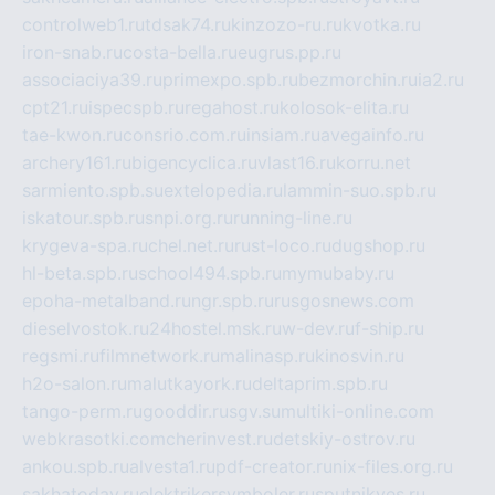
controlweb1.ru
tdsak74.ru
kinzozo-ru.ru
kvotka.ru
iron-snab.ru
costa-bella.ru
eugrus.pp.ru
associaciya39.ru
primexpo.spb.ru
bezmorchin.ru
ia2.ru
cpt21.ru
ispecspb.ru
regahost.ru
kolosok-elita.ru
tae-kwon.ru
consrio.com.ru
insiam.ru
avegainfo.ru
archery161.ru
bigencyclica.ru
vlast16.ru
korru.net
sarmiento.spb.su
extelopedia.ru
lammin-suo.spb.ru
iskatour.spb.ru
snpi.org.ru
running-line.ru
krygeva-spa.ru
chel.net.ru
rust-loco.ru
dugshop.ru
hl-beta.spb.ru
school494.spb.ru
mymubaby.ru
epoha-metalband.ru
ngr.spb.ru
rusgosnews.com
dieselvostok.ru
24hostel.msk.ru
w-dev.ru
f-ship.ru
regsmi.ru
filmnetwork.ru
malinasp.ru
kinosvin.ru
h2o-salon.ru
malutkayork.ru
deltaprim.spb.ru
tango-perm.ru
gooddir.ru
sgv.su
multiki-online.com
webkrasotki.com
cherinvest.ru
detskiy-ostrov.ru
ankou.spb.ru
alvesta1.ru
pdf-creator.ru
nix-files.org.ru
sakhatoday.ru
elektrikersymboler.ru
sputnikyes.ru