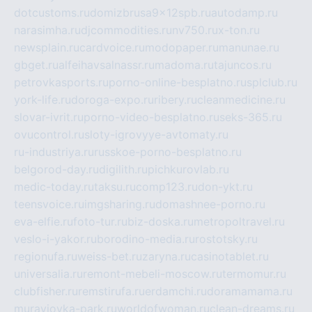
dotcustoms.ru
domizbrusa9x12spb.ru
autodamp.ru
narasimha.ru
djcommodities.ru
nv750.ru
x-ton.ru
newsplain.ru
cardvoice.ru
modopaper.ru
manunae.ru
gbget.ru
alfeihavsalnassr.ru
madoma.ru
tajuncos.ru
petrovkasports.ru
porno-online-besplatno.ru
splclub.ru
york-life.ru
doroga-expo.ru
ribery.ru
cleanmedicine.ru
slovar-ivrit.ru
porno-video-besplatno.ru
seks-365.ru
ovucontrol.ru
sloty-igrovyye-avtomaty.ru
ru-industriya.ru
russkoe-porno-besplatno.ru
belgorod-day.ru
digilith.ru
pichkurovlab.ru
medic-today.ru
taksu.ru
comp123.ru
don-ykt.ru
teensvoice.ru
imgsharing.ru
domashnee-porno.ru
eva-elfie.ru
foto-tur.ru
biz-doska.ru
metropoltravel.ru
veslo-i-yakor.ru
borodino-media.ru
rostotsky.ru
regionufa.ru
weiss-bet.ru
zaryna.ru
casinotablet.ru
universalia.ru
remont-mebeli-moscow.ru
termomur.ru
clubfisher.ru
remstirufa.ru
erdamchi.ru
doramamama.ru
muraviovka-park.ru
worldofwoman.ru
clean-dreams.ru