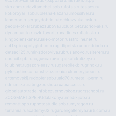
ecostep-samara.ru
d-p.spb.ru
галактика73.рф
sko.com.ru
davitamebel-spb.ru
fotsis.ru
tesiaes.ru
kokoroyari.spb.ru
blesna-kazan.ru
mossilver.ru
lenderoq.ru
sergeydobrin.ru
tochkazvuka.msk.ru
people-of-art.ru
bezzubova.ru
clubtibet.ru
orior-aks.ru
dynamoauto.ru
szk-favorit.ru
carlines.ru
flatnsk.ru
kingbolenskaner.ru
alex-motor.ru
astroline.net.ru
act1.spb.ru
polyglot.com.ru
gidlipetsk.ru
ooo-driada.ru
detsad125.ru
mir-zdoroviya.ru
bruslanovo.ru
siterem.ru
council.spb.ru
лодкипатриот.рф
kafekolizey.ru
iclub.net.ru
gazon-easy.ru
sugarepilekb.ru
grinox.ru
pylesostineco.ru
msts-ozarenie.ru
kameryjooan.ru
artemovskij.ru
dopler.spb.ru
aid70.ru
metall-perm.ru
ndm.msk.ru
ratingzooshop.ru
apiaccess.ru
globalautotrade.info
bezverhovskoe.ru
drsschool.ru
ZOOSMART.SPB.RU
dalakony.ru
medikijob.ru
remontt.spb.ru
photostudia.spb.ru
myragon.ru
terramia.ru
academy62.ru
gardengallereya.ru
rti.com.ru