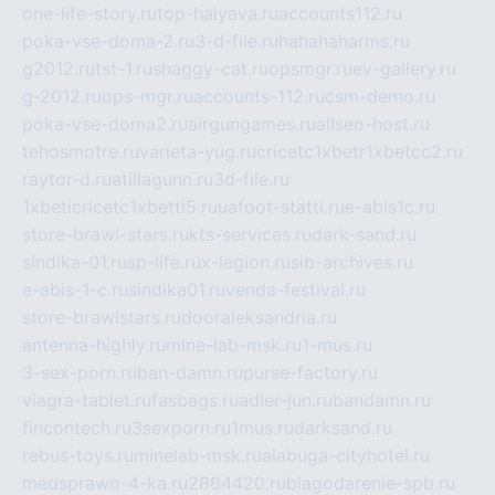
one-life-story.ru
top-halyava.ru
accounts112.ru
poka-vse-doma-2.ru
3-d-file.ru
hahahaharms.ru
g2012.ru
tst-1.ru
shaggy-cat.ru
opsmgr.ru
ev-gallery.ru
g-2012.ru
ops-mgr.ru
accounts-112.ru
csm-demo.ru
poka-vse-doma2.ru
airgungames.ru
allseo-host.ru
tehosmotre.ru
varieta-yug.ru
cricetc1xbetr1xbetcc2.ru
raytor-d.ru
atillagunn.ru
3d-file.ru
1xbeticricetc1xbetti5.ru
uafoot-statti.ru
e-abis1c.ru
store-brawl-stars.ru
kts-services.ru
dark-sand.ru
sindika-01.ru
sp-life.ru
x-legion.ru
sib-archives.ru
e-abis-1-c.ru
sindika01.ru
venda-festival.ru
store-brawlstars.ru
dooraleksandria.ru
antenna-highly.ru
mine-lab-msk.ru
1-mus.ru
3-sex-porn.ru
ban-damn.ru
purse-factory.ru
viagra-tablet.ru
fasbags.ru
adler-jun.ru
bandamn.ru
fincontech.ru
3sexporn.ru
1mus.ru
darksand.ru
rebus-toys.ru
minelab-msk.ru
alabuga-cityhotel.ru
medsprawo-4-ka.ru
2864420.ru
blagodarenie-spb.ru