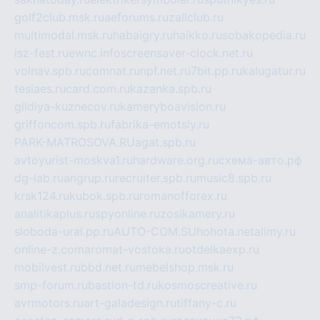
golf2club.msk.ru
aeforums.ru
zallclub.ru
multimodal.msk.ru
habaigry.ru
haikko.ru
sobakopedia.ru
isz-fest.ru
ewnc.info
screensaver-clock.net.ru
volnav.spb.ru
comnat.ru
npf.net.ru
7bit.pp.ru
kalugatur.ru
tesiaes.ru
card.com.ru
kazanka.spb.ru
gildiya-kuznecov.ru
kameryboavision.ru
griffoncom.spb.ru
fabrika-emotsiy.ru
PARK-MATROSOVA.RU
agat.spb.ru
avtoyurist-moskva1.ru
hardware.org.ru
схема-авто.рф
dg-lab.ru
angrup.ru
recruiter.spb.ru
music8.spb.ru
krsk124.ru
kubok.spb.ru
romanofforex.ru
analitikaplus.ru
spyonline.ru
zosikamery.ru
sloboda-ural.pp.ru
AUTO-COM.SU
hohota.net
alimy.ru
online-z.com
aromat-vostoka.ru
otdelkaexp.ru
mobilvest.ru
bbd.net.ru
mebelshop.msk.ru
smp-forum.ru
bastion-td.ru
kosmoscreative.ru
avrmotors.ru
art-galadesign.ru
tiffany-c.ru