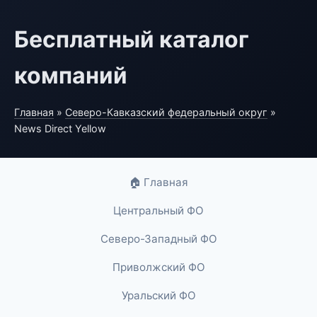
Бесплатный каталог
компаний
Главная
»
Северо-Кавказский федеральный округ
»
News Direct Yellow
🏠 Главная
Центральный ФО
Северо-Западный ФО
Приволжский ФО
Уральский ФО