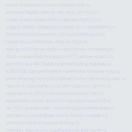
store-brawlstars.ru
dooraleksandria.ru
antenna-highly.ru
mine-lab-msk.ru
1-mus.ru
3-sex-porn.ru
ban-damn.ru
purse-factory.ru
viagra-tablet.ru
fasbags.ru
adler-jun.ru
bandamn.ru
fincontech.ru
3sexporn.ru
1mus.ru
darksand.ru
rebus-toys.ru
minelab-msk.ru
rtdco.ru
seo-prodvizhenie-sajtov-stroitelnyh-kompanij.ru
card-voice.ru
rulonnyygazon177.ru
snow-guard.ru
domizbrusa-9x12spb.ru
demaholding.ru
aalse.ru
a380club.ru
argentinamia.ru
perkoka.ru
movie-one.ru
perk-oka.ru
g-octopus.ru
sibarchives.ru
andreislyusar.ru
naruto-x.ru
pursefactory.ru
tor-lyubov-i-grom.ru
spayderhed-2022.ru
movieone.ru
evro-dez.ru
webamator.ru
ma-absolut1.ru
avtopomosch27.ru
nv-750.ru
news-plain.ru
nertansaga.ru
delanalad.ru
dizfiles.ru
youtubefree.ru
aria-family.ru
roadli.ru
planeta-samara.ru
mysmartbuy.ru
matrasy-kemerovo.ru
ashanet.ru
trade-farm.ru