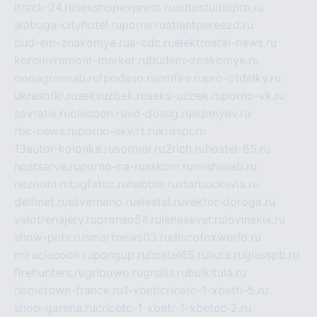
itrack-24.ru
sexshopexpress.ru
autostudiopro.ru
alabuga-cityhotel.ru
pornv.ru
atlantpereezd.ru
bud-em-znakomye.ru
a-cdc.ru
elektrostal-news.ru
korolevremont-market.ru
budem-znakomye.ru
oooagrosnab.ru
fpodaso.ru
emfire.ru
pro-otdelky.ru
ukrasotki.ru
seksuzbek.ru
seks-uzbek.ru
porno-vk.ru
sovratili.ru
olecoon.ru
vd-dosug.ru
adonyev.ru
rbc-news.ru
porno-skvirt.ru
krospr.ru
13autor-kolonka.ru
sormol.ru
2rich.ru
hostel-65.ru
hostserve.ru
porno-na-russkom.ru
mishinlab.ru
neznobi.ru
bigfatcc.ru
habble.ru
starbucksvia.ru
delfinet.ru
silvernano.ru
elestal.ru
vektor-doroga.ru
velotrenajery.ru
pronso54.ru
lenasever.ru
lovinskix.ru
show-pets.ru
smartnews03.ru
discofoxworld.ru
miraclecoon.ru
pongup.ru
hostel65.ru
liura.ru
glasspb.ru
firehunters.ru
gribowo.ru
gnalis.ru
bulkitula.ru
hometown-france.ru
1-xbeticricetc-1-xbetti-5.ru
shop-garena.ru
cricetc-1-xbetr-1-xbetcc-2.ru