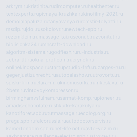
arkrym.ru
kristinita.ru
dircomputer.ru
healthenter.ru
textexperts.ru
pivnaya-kruzhka.ru
kinofilmy-2021.ru
demolalapaluza.ru
tanyavanya.ru
remstir-tolyatti.ru
msdip.ru
jdol.ru
sokolovr.ru
newtech-spb.ru
rezemkleim.ru
massage-tai.ru
seonub.ru
zvonitut.ru
biolisichka24.ru
mncraft-download.ru
algoritm-sistema.ru
godflesh.ru
ru-industria.ru
zebra-tlt.ru
okna-proficom.ru
erynok.ru
onlinekinospace.ru
startupstudio-fefu.ru
zarges-ru.ru
gegenjustizunrecht.ru
autobalashov.ru
utrovortu.ru
spiski-firm.ru
elara-m.ru
kinomusorka.ru
mkcslava.ru
2bets.ru
vintovoykompressor.ru
birminghamvsfulham.ru
sarmat-komp.ru
pioneeri.ru
amadis-chocolate.ru
shkurki-karakulya.ru
kanotiforet.spb.ru
tutmassage.ru
ecolog.org.ru
praga.spb.ru
falcorussia.ru
autodoctorservis.ru
kamertondom.spb.ru
net-life.net.ru
avto-vozim.ru
sakhcamera.ru
alliance-electro.spb.ru
stroyavt.ru