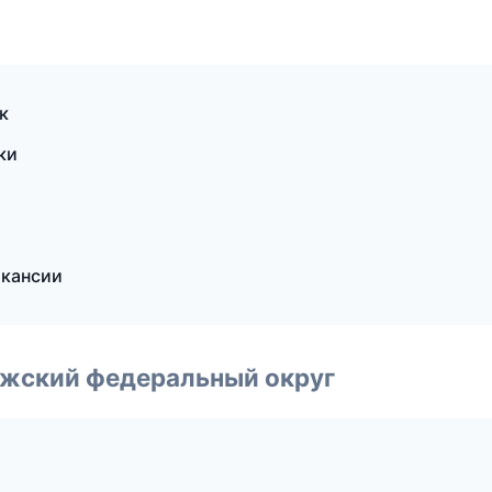
к
ки
акансии
лжский федеральный округ