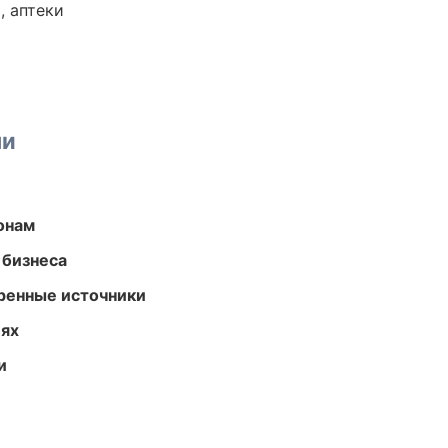
, аптеки
ми
онам
 бизнеса
еренные источники
иях
и