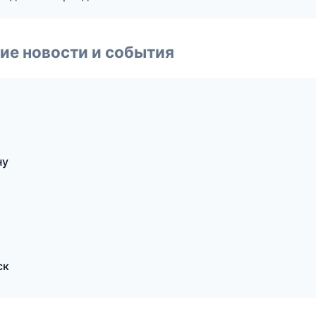
ие новости и события
ну
ск