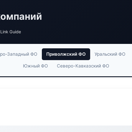
компаний
Link Guide
ро-Западный ФО
Приволжский ФО
Уральский ФО
Южный ФО
Северо-Кавказский ФО