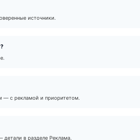
роверенные источники.
е?
е.
м — с рекламой и приоритетом.
— детали в разделе Реклама.