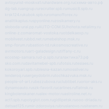
avtoyurist-moskva1.ru
hardware.org.ru
схема-авто.рф
dg-lab.ru
angrup.ru
recruiter.spb.ru
music8.spb.ru
krsk124.ru
kubok.spb.ru
romanofforex.ru
analitikaplus.ru
spyonline.ru
zosikamery.ru
sloboda-ural.pp.ru
AUTO-COM.SU
hohota.net
alimy.ru
online-z.com
aromat-vostoka.ru
otdelkaexp.ru
mobilvest.ru
bbd.net.ru
mebelshop.msk.ru
smp-forum.ru
bastion-td.ru
kosmoscreative.ru
avrmotors.ru
art-galadesign.ru
tiffany-c.ru
ecostep-samara.ru
d-p.spb.ru
галактика73.рф
sko.com.ru
davitamebel-spb.ru
fotsis.ru
tesiaes.ru
kokoroyari.spb.ru
blesna-kazan.ru
mossilver.ru
lenderoq.ru
sergeydobrin.ru
tochkazvuka.msk.ru
people-of-art.ru
bezzubova.ru
clubtibet.ru
orior-aks.ru
dynamoauto.ru
szk-favorit.ru
carlines.ru
flatnsk.ru
kingbolenskaner.ru
alex-motor.ru
astroline.net.ru
act1.spb.ru
polyglot.com.ru
gidlipetsk.ru
ooo-driada.ru
detsad125.ru
mir-zdoroviya.ru
bruslanovo.ru
siterem.ru