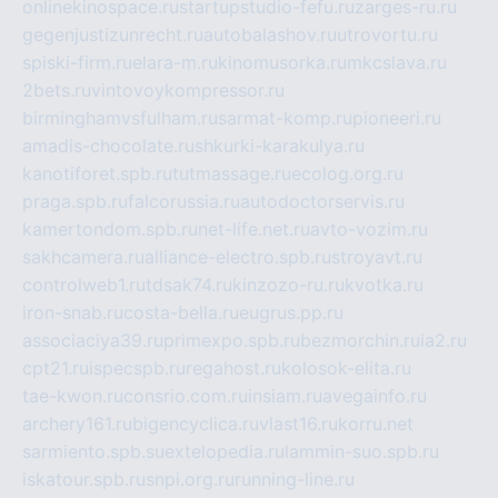
onlinekinospace.ru
startupstudio-fefu.ru
zarges-ru.ru
gegenjustizunrecht.ru
autobalashov.ru
utrovortu.ru
spiski-firm.ru
elara-m.ru
kinomusorka.ru
mkcslava.ru
2bets.ru
vintovoykompressor.ru
birminghamvsfulham.ru
sarmat-komp.ru
pioneeri.ru
amadis-chocolate.ru
shkurki-karakulya.ru
kanotiforet.spb.ru
tutmassage.ru
ecolog.org.ru
praga.spb.ru
falcorussia.ru
autodoctorservis.ru
kamertondom.spb.ru
net-life.net.ru
avto-vozim.ru
sakhcamera.ru
alliance-electro.spb.ru
stroyavt.ru
controlweb1.ru
tdsak74.ru
kinzozo-ru.ru
kvotka.ru
iron-snab.ru
costa-bella.ru
eugrus.pp.ru
associaciya39.ru
primexpo.spb.ru
bezmorchin.ru
ia2.ru
cpt21.ru
ispecspb.ru
regahost.ru
kolosok-elita.ru
tae-kwon.ru
consrio.com.ru
insiam.ru
avegainfo.ru
archery161.ru
bigencyclica.ru
vlast16.ru
korru.net
sarmiento.spb.su
extelopedia.ru
lammin-suo.spb.ru
iskatour.spb.ru
snpi.org.ru
running-line.ru