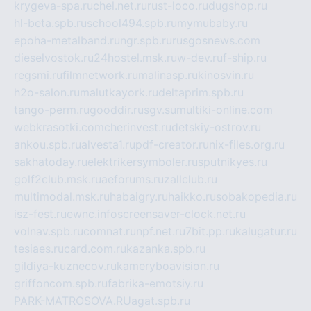
krygeva-spa.ru
chel.net.ru
rust-loco.ru
dugshop.ru
hl-beta.spb.ru
school494.spb.ru
mymubaby.ru
epoha-metalband.ru
ngr.spb.ru
rusgosnews.com
dieselvostok.ru
24hostel.msk.ru
w-dev.ru
f-ship.ru
regsmi.ru
filmnetwork.ru
malinasp.ru
kinosvin.ru
h2o-salon.ru
malutkayork.ru
deltaprim.spb.ru
tango-perm.ru
gooddir.ru
sgv.su
multiki-online.com
webkrasotki.com
cherinvest.ru
detskiy-ostrov.ru
ankou.spb.ru
alvesta1.ru
pdf-creator.ru
nix-files.org.ru
sakhatoday.ru
elektrikersymboler.ru
sputnikyes.ru
golf2club.msk.ru
aeforums.ru
zallclub.ru
multimodal.msk.ru
habaigry.ru
haikko.ru
sobakopedia.ru
isz-fest.ru
ewnc.info
screensaver-clock.net.ru
volnav.spb.ru
comnat.ru
npf.net.ru
7bit.pp.ru
kalugatur.ru
tesiaes.ru
card.com.ru
kazanka.spb.ru
gildiya-kuznecov.ru
kameryboavision.ru
griffoncom.spb.ru
fabrika-emotsiy.ru
PARK-MATROSOVA.RU
agat.spb.ru