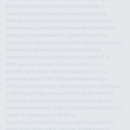
hostserve.ru
porno-na-russkom.ru
mishinlab.ru
neznobi.ru
bigfatcc.ru
habble.ru
starbucksvia.ru
delfinet.ru
silvernano.ru
elestal.ru
vektor-doroga.ru
velotrenajery.ru
pronso54.ru
lenasever.ru
lovinskix.ru
show-pets.ru
smartnews03.ru
discofoxworld.ru
miraclecoon.ru
pongup.ru
hostel65.ru
liura.ru
glasspb.ru
firehunters.ru
gribowo.ru
gnalis.ru
bulkitula.ru
hometown-france.ru
1-xbeticricetc-1-xbetti-5.ru
shop-garena.ru
cricetc-1-xbetr-1-xbetcc-2.ru
one-life-story.ru
top-halyava.ru
accounts112.ru
poka-vse-doma-2.ru
3-d-file.ru
hahahaharms.ru
g2012.ru
tst-1.ru
shaggy-cat.ru
opsmgr.ru
ev-gallery.ru
g-2012.ru
ops-mgr.ru
accounts-112.ru
csm-demo.ru
poka-vse-doma2.ru
airgungames.ru
allseo-host.ru
tehosmotre.ru
varieta-yug.ru
cricetc1xbetr1xbetcc2.ru
raytor-d.ru
atillagunn.ru
3d-file.ru
1xbeticricetc1xbetti5.ru
uafoot-statti.ru
e-abis1c.ru
store-brawl-stars.ru
kts-services.ru
dark-sand.ru