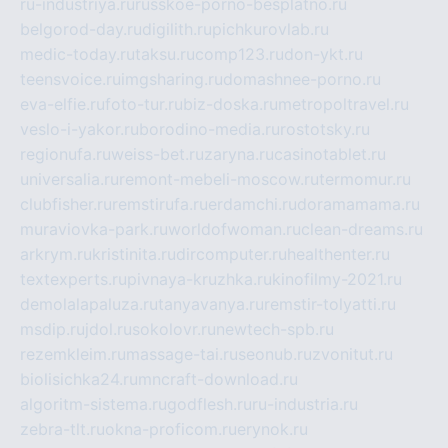
ru-industriya.ru
russkoe-porno-besplatno.ru
belgorod-day.ru
digilith.ru
pichkurovlab.ru
medic-today.ru
taksu.ru
comp123.ru
don-ykt.ru
teensvoice.ru
imgsharing.ru
domashnee-porno.ru
eva-elfie.ru
foto-tur.ru
biz-doska.ru
metropoltravel.ru
veslo-i-yakor.ru
borodino-media.ru
rostotsky.ru
regionufa.ru
weiss-bet.ru
zaryna.ru
casinotablet.ru
universalia.ru
remont-mebeli-moscow.ru
termomur.ru
clubfisher.ru
remstirufa.ru
erdamchi.ru
doramamama.ru
muraviovka-park.ru
worldofwoman.ru
clean-dreams.ru
arkrym.ru
kristinita.ru
dircomputer.ru
healthenter.ru
textexperts.ru
pivnaya-kruzhka.ru
kinofilmy-2021.ru
demolalapaluza.ru
tanyavanya.ru
remstir-tolyatti.ru
msdip.ru
jdol.ru
sokolovr.ru
newtech-spb.ru
rezemkleim.ru
massage-tai.ru
seonub.ru
zvonitut.ru
biolisichka24.ru
mncraft-download.ru
algoritm-sistema.ru
godflesh.ru
ru-industria.ru
zebra-tlt.ru
okna-proficom.ru
erynok.ru