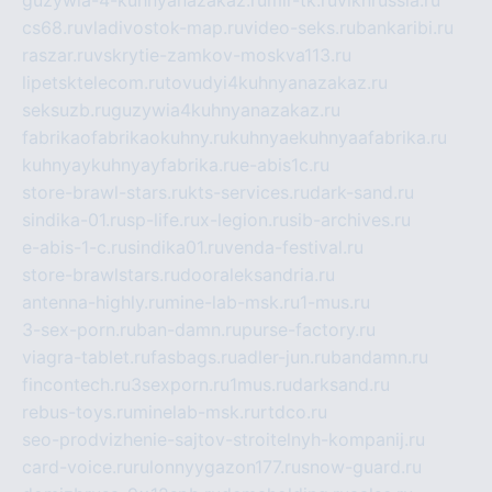
cs68.ru
vladivostok-map.ru
video-seks.ru
bankaribi.ru
raszar.ru
vskrytie-zamkov-moskva113.ru
lipetsktelecom.ru
tovudyi4kuhnyanazakaz.ru
seksuzb.ru
guzywia4kuhnyanazakaz.ru
fabrikaofabrikaokuhny.ru
kuhnyaekuhnyaafabrika.ru
kuhnyaykuhnyayfabrika.ru
e-abis1c.ru
store-brawl-stars.ru
kts-services.ru
dark-sand.ru
sindika-01.ru
sp-life.ru
x-legion.ru
sib-archives.ru
e-abis-1-c.ru
sindika01.ru
venda-festival.ru
store-brawlstars.ru
dooraleksandria.ru
antenna-highly.ru
mine-lab-msk.ru
1-mus.ru
3-sex-porn.ru
ban-damn.ru
purse-factory.ru
viagra-tablet.ru
fasbags.ru
adler-jun.ru
bandamn.ru
fincontech.ru
3sexporn.ru
1mus.ru
darksand.ru
rebus-toys.ru
minelab-msk.ru
rtdco.ru
seo-prodvizhenie-sajtov-stroitelnyh-kompanij.ru
card-voice.ru
rulonnyygazon177.ru
snow-guard.ru