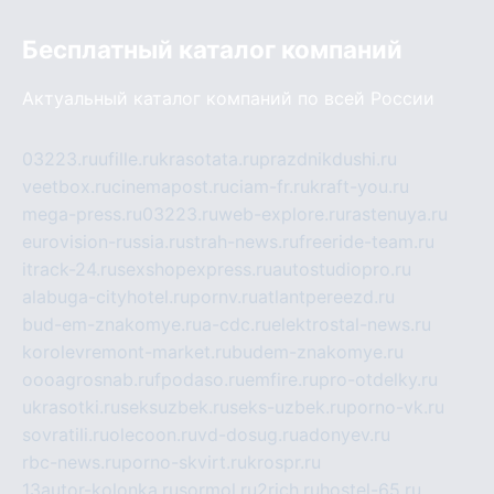
Бесплатный каталог компаний
Актуальный каталог компаний по всей России
03223.ru
ufille.ru
krasotata.ru
prazdnikdushi.ru
veetbox.ru
cinemapost.ru
ciam-fr.ru
kraft-you.ru
mega-press.ru
03223.ru
web-explore.ru
rastenuya.ru
eurovision-russia.ru
strah-news.ru
freeride-team.ru
itrack-24.ru
sexshopexpress.ru
autostudiopro.ru
alabuga-cityhotel.ru
pornv.ru
atlantpereezd.ru
bud-em-znakomye.ru
a-cdc.ru
elektrostal-news.ru
korolevremont-market.ru
budem-znakomye.ru
oooagrosnab.ru
fpodaso.ru
emfire.ru
pro-otdelky.ru
ukrasotki.ru
seksuzbek.ru
seks-uzbek.ru
porno-vk.ru
sovratili.ru
olecoon.ru
vd-dosug.ru
adonyev.ru
rbc-news.ru
porno-skvirt.ru
krospr.ru
13autor-kolonka.ru
sormol.ru
2rich.ru
hostel-65.ru