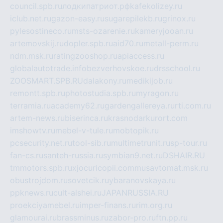
council.spb.ru
лодкипатриот.рф
kafekolizey.ru
iclub.net.ru
gazon-easy.ru
sugarepilekb.ru
grinox.ru
pylesostineco.ru
msts-ozarenie.ru
kameryjooan.ru
artemovskij.ru
dopler.spb.ru
aid70.ru
metall-perm.ru
ndm.msk.ru
ratingzooshop.ru
apiaccess.ru
globalautotrade.info
bezverhovskoe.ru
drsschool.ru
ZOOSMART.SPB.RU
dalakony.ru
medikijob.ru
remontt.spb.ru
photostudia.spb.ru
myragon.ru
terramia.ru
academy62.ru
gardengallereya.ru
rti.com.ru
artem-news.ru
biserinca.ru
krasnodarkurort.com
imshowtv.ru
mebel-v-tule.ru
mobtopik.ru
pcsecurity.net.ru
tool-sib.ru
multimetrunit.ru
sp-tour.ru
fan-cs.ru
santeh-russia.ru
symbian9.net.ru
DSHAIR.RU
tmmotors.spb.ru
xjocuricopii.com
musavtomat.msk.ru
obustrojdom.ru
sovetcik.ru
ybaranovskaya.ru
ppknews.ru
cult-alshei.ru
JAPANRUSSIA.RU
proekciyamebel.ru
imper-finans.ru
rim.org.ru
glamourai.ru
brassminus.ru
zabor-pro.ru
ftn.pp.ru