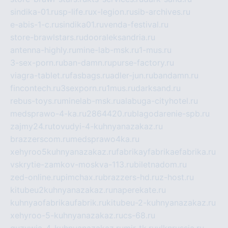
sindika-01.ru
sp-life.ru
x-legion.ru
sib-archives.ru
e-abis-1-c.ru
sindika01.ru
venda-festival.ru
store-brawlstars.ru
dooraleksandria.ru
antenna-highly.ru
mine-lab-msk.ru
1-mus.ru
3-sex-porn.ru
ban-damn.ru
purse-factory.ru
viagra-tablet.ru
fasbags.ru
adler-jun.ru
bandamn.ru
fincontech.ru
3sexporn.ru
1mus.ru
darksand.ru
rebus-toys.ru
minelab-msk.ru
alabuga-cityhotel.ru
medsprawo-4-ka.ru
2864420.ru
blagodarenie-spb.ru
zajmy24.ru
tovudyi-4-kuhnyanazakaz.ru
brazzerscom.ru
medsprawo4ka.ru
xehyroo5kuhnyanazakaz.ru
fabrikayfabrikaefabrika.ru
vskrytie-zamkov-moskva-113.ru
biletnadom.ru
zed-online.ru
pimchax.ru
brazzers-hd.ru
z-host.ru
kitubeu2kuhnyanazakaz.ru
naperekate.ru
kuhnyaofabrikaufabrik.ru
kitubeu-2-kuhnyanazakaz.ru
xehyroo-5-kuhnyanazakaz.ru
cs-68.ru
guzywia-4-kuhnyanazakaz.ru
mir-tk.ru
vlknrussia.ru