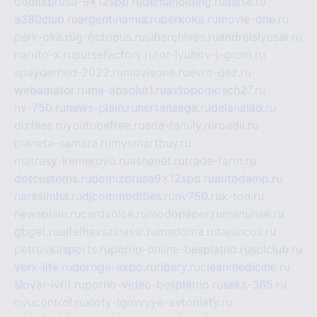
domizbrusa-9x12spb.ru
demaholding.ru
aalse.ru
a380club.ru
argentinamia.ru
perkoka.ru
movie-one.ru
perk-oka.ru
g-octopus.ru
sibarchives.ru
andreislyusar.ru
naruto-x.ru
pursefactory.ru
tor-lyubov-i-grom.ru
spayderhed-2022.ru
movieone.ru
evro-dez.ru
webamator.ru
ma-absolut1.ru
avtopomosch27.ru
nv-750.ru
news-plain.ru
nertansaga.ru
delanalad.ru
dizfiles.ru
youtubefree.ru
aria-family.ru
roadli.ru
planeta-samara.ru
mysmartbuy.ru
matrasy-kemerovo.ru
ashanet.ru
trade-farm.ru
dotcustoms.ru
domizbrusa9x12spb.ru
autodamp.ru
narasimha.ru
djcommodities.ru
nv750.ru
x-ton.ru
newsplain.ru
cardvoice.ru
modopaper.ru
manunae.ru
gbget.ru
alfeihavsalnassr.ru
madoma.ru
tajuncos.ru
petrovkasports.ru
porno-online-besplatno.ru
splclub.ru
york-life.ru
doroga-expo.ru
ribery.ru
cleanmedicine.ru
slovar-ivrit.ru
porno-video-besplatno.ru
seks-365.ru
ovucontrol.ru
sloty-igrovyye-avtomaty.ru