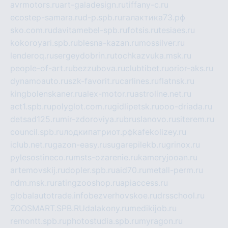
avrmotors.ru
art-galadesign.ru
tiffany-c.ru
ecostep-samara.ru
d-p.spb.ru
галактика73.рф
sko.com.ru
davitamebel-spb.ru
fotsis.ru
tesiaes.ru
kokoroyari.spb.ru
blesna-kazan.ru
mossilver.ru
lenderoq.ru
sergeydobrin.ru
tochkazvuka.msk.ru
people-of-art.ru
bezzubova.ru
clubtibet.ru
orior-aks.ru
dynamoauto.ru
szk-favorit.ru
carlines.ru
flatnsk.ru
kingbolenskaner.ru
alex-motor.ru
astroline.net.ru
act1.spb.ru
polyglot.com.ru
gidlipetsk.ru
ooo-driada.ru
detsad125.ru
mir-zdoroviya.ru
bruslanovo.ru
siterem.ru
council.spb.ru
лодкипатриот.рф
kafekolizey.ru
iclub.net.ru
gazon-easy.ru
sugarepilekb.ru
grinox.ru
pylesostineco.ru
msts-ozarenie.ru
kameryjooan.ru
artemovskij.ru
dopler.spb.ru
aid70.ru
metall-perm.ru
ndm.msk.ru
ratingzooshop.ru
apiaccess.ru
globalautotrade.info
bezverhovskoe.ru
drsschool.ru
ZOOSMART.SPB.RU
dalakony.ru
medikijob.ru
remontt.spb.ru
photostudia.spb.ru
myragon.ru