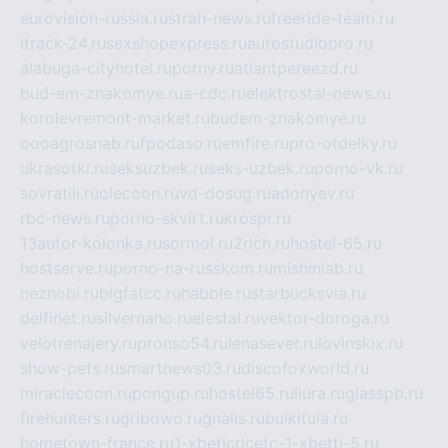
eurovision-russia.ru
strah-news.ru
freeride-team.ru
itrack-24.ru
sexshopexpress.ru
autostudiopro.ru
alabuga-cityhotel.ru
pornv.ru
atlantpereezd.ru
bud-em-znakomye.ru
a-cdc.ru
elektrostal-news.ru
korolevremont-market.ru
budem-znakomye.ru
oooagrosnab.ru
fpodaso.ru
emfire.ru
pro-otdelky.ru
ukrasotki.ru
seksuzbek.ru
seks-uzbek.ru
porno-vk.ru
sovratili.ru
olecoon.ru
vd-dosug.ru
adonyev.ru
rbc-news.ru
porno-skvirt.ru
krospr.ru
13autor-kolonka.ru
sormol.ru
2rich.ru
hostel-65.ru
hostserve.ru
porno-na-russkom.ru
mishinlab.ru
neznobi.ru
bigfatcc.ru
habble.ru
starbucksvia.ru
delfinet.ru
silvernano.ru
elestal.ru
vektor-doroga.ru
velotrenajery.ru
pronso54.ru
lenasever.ru
lovinskix.ru
show-pets.ru
smartnews03.ru
discofoxworld.ru
miraclecoon.ru
pongup.ru
hostel65.ru
liura.ru
glasspb.ru
firehunters.ru
gribowo.ru
gnalis.ru
bulkitula.ru
hometown-france.ru
1-xbeticricetc-1-xbetti-5.ru