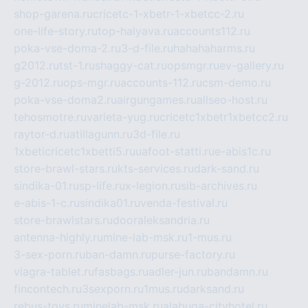
shop-garena.ru
cricetc-1-xbetr-1-xbetcc-2.ru
one-life-story.ru
top-halyava.ru
accounts112.ru
poka-vse-doma-2.ru
3-d-file.ru
hahahaharms.ru
g2012.ru
tst-1.ru
shaggy-cat.ru
opsmgr.ru
ev-gallery.ru
g-2012.ru
ops-mgr.ru
accounts-112.ru
csm-demo.ru
poka-vse-doma2.ru
airgungames.ru
allseo-host.ru
tehosmotre.ru
varieta-yug.ru
cricetc1xbetr1xbetcc2.ru
raytor-d.ru
atillagunn.ru
3d-file.ru
1xbeticricetc1xbetti5.ru
uafoot-statti.ru
e-abis1c.ru
store-brawl-stars.ru
kts-services.ru
dark-sand.ru
sindika-01.ru
sp-life.ru
x-legion.ru
sib-archives.ru
e-abis-1-c.ru
sindika01.ru
venda-festival.ru
store-brawlstars.ru
dooraleksandria.ru
antenna-highly.ru
mine-lab-msk.ru
1-mus.ru
3-sex-porn.ru
ban-damn.ru
purse-factory.ru
viagra-tablet.ru
fasbags.ru
adler-jun.ru
bandamn.ru
fincontech.ru
3sexporn.ru
1mus.ru
darksand.ru
rebus-toys.ru
minelab-msk.ru
alabuga-cityhotel.ru