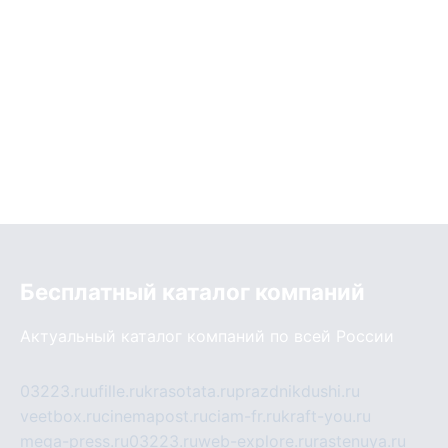
Бесплатный каталог компаний
Актуальный каталог компаний по всей России
03223.ru
ufille.ru
krasotata.ru
prazdnikdushi.ru
veetbox.ru
cinemapost.ru
ciam-fr.ru
kraft-you.ru
mega-press.ru
03223.ru
web-explore.ru
rastenuya.ru