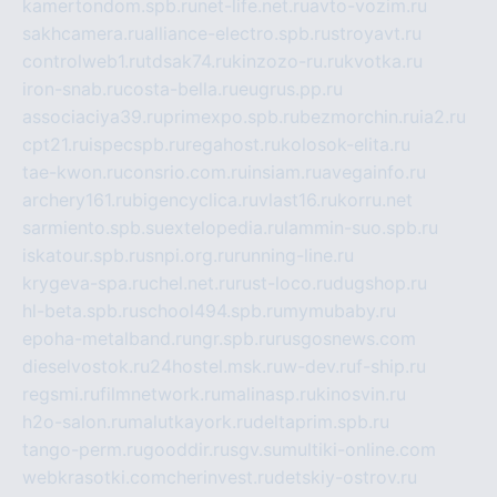
kamertondom.spb.ru
net-life.net.ru
avto-vozim.ru
sakhcamera.ru
alliance-electro.spb.ru
stroyavt.ru
controlweb1.ru
tdsak74.ru
kinzozo-ru.ru
kvotka.ru
iron-snab.ru
costa-bella.ru
eugrus.pp.ru
associaciya39.ru
primexpo.spb.ru
bezmorchin.ru
ia2.ru
cpt21.ru
ispecspb.ru
regahost.ru
kolosok-elita.ru
tae-kwon.ru
consrio.com.ru
insiam.ru
avegainfo.ru
archery161.ru
bigencyclica.ru
vlast16.ru
korru.net
sarmiento.spb.su
extelopedia.ru
lammin-suo.spb.ru
iskatour.spb.ru
snpi.org.ru
running-line.ru
krygeva-spa.ru
chel.net.ru
rust-loco.ru
dugshop.ru
hl-beta.spb.ru
school494.spb.ru
mymubaby.ru
epoha-metalband.ru
ngr.spb.ru
rusgosnews.com
dieselvostok.ru
24hostel.msk.ru
w-dev.ru
f-ship.ru
regsmi.ru
filmnetwork.ru
malinasp.ru
kinosvin.ru
h2o-salon.ru
malutkayork.ru
deltaprim.spb.ru
tango-perm.ru
gooddir.ru
sgv.su
multiki-online.com
webkrasotki.com
cherinvest.ru
detskiy-ostrov.ru