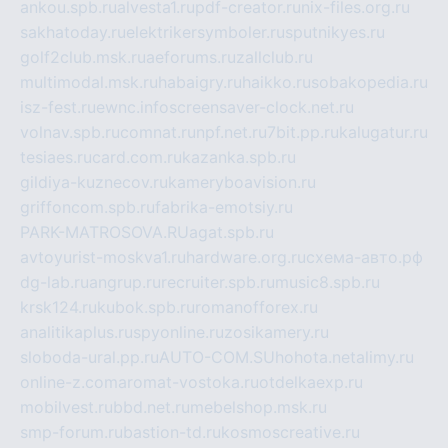
ankou.spb.ru
alvesta1.ru
pdf-creator.ru
nix-files.org.ru
sakhatoday.ru
elektrikersymboler.ru
sputnikyes.ru
golf2club.msk.ru
aeforums.ru
zallclub.ru
multimodal.msk.ru
habaigry.ru
haikko.ru
sobakopedia.ru
isz-fest.ru
ewnc.info
screensaver-clock.net.ru
volnav.spb.ru
comnat.ru
npf.net.ru
7bit.pp.ru
kalugatur.ru
tesiaes.ru
card.com.ru
kazanka.spb.ru
gildiya-kuznecov.ru
kameryboavision.ru
griffoncom.spb.ru
fabrika-emotsiy.ru
PARK-MATROSOVA.RU
agat.spb.ru
avtoyurist-moskva1.ru
hardware.org.ru
схема-авто.рф
dg-lab.ru
angrup.ru
recruiter.spb.ru
music8.spb.ru
krsk124.ru
kubok.spb.ru
romanofforex.ru
analitikaplus.ru
spyonline.ru
zosikamery.ru
sloboda-ural.pp.ru
AUTO-COM.SU
hohota.net
alimy.ru
online-z.com
aromat-vostoka.ru
otdelkaexp.ru
mobilvest.ru
bbd.net.ru
mebelshop.msk.ru
smp-forum.ru
bastion-td.ru
kosmoscreative.ru