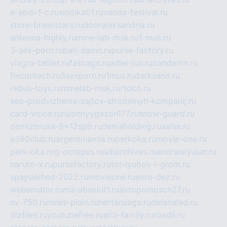
e-abis-1-c.ru
sindika01.ru
venda-festival.ru
store-brawlstars.ru
dooraleksandria.ru
antenna-highly.ru
mine-lab-msk.ru
1-mus.ru
3-sex-porn.ru
ban-damn.ru
purse-factory.ru
viagra-tablet.ru
fasbags.ru
adler-jun.ru
bandamn.ru
fincontech.ru
3sexporn.ru
1mus.ru
darksand.ru
rebus-toys.ru
minelab-msk.ru
rtdco.ru
seo-prodvizhenie-sajtov-stroitelnyh-kompanij.ru
card-voice.ru
rulonnyygazon177.ru
snow-guard.ru
domizbrusa-9x12spb.ru
demaholding.ru
aalse.ru
a380club.ru
argentinamia.ru
perkoka.ru
movie-one.ru
perk-oka.ru
g-octopus.ru
sibarchives.ru
andreislyusar.ru
naruto-x.ru
pursefactory.ru
tor-lyubov-i-grom.ru
spayderhed-2022.ru
movieone.ru
evro-dez.ru
webamator.ru
ma-absolut1.ru
avtopomosch27.ru
nv-750.ru
news-plain.ru
nertansaga.ru
delanalad.ru
dizfiles.ru
youtubefree.ru
aria-family.ru
roadli.ru