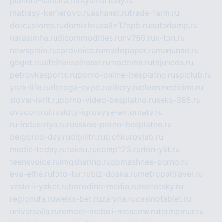
planeta-samara.ru
mysmartbuy.ru
matrasy-kemerovo.ru
ashanet.ru
trade-farm.ru
dotcustoms.ru
domizbrusa9x12spb.ru
autodamp.ru
narasimha.ru
djcommodities.ru
nv750.ru
x-ton.ru
newsplain.ru
cardvoice.ru
modopaper.ru
manunae.ru
gbget.ru
alfeihavsalnassr.ru
madoma.ru
tajuncos.ru
petrovkasports.ru
porno-online-besplatno.ru
splclub.ru
york-life.ru
doroga-expo.ru
ribery.ru
cleanmedicine.ru
slovar-ivrit.ru
porno-video-besplatno.ru
seks-365.ru
ovucontrol.ru
sloty-igrovyye-avtomaty.ru
ru-industriya.ru
russkoe-porno-besplatno.ru
belgorod-day.ru
digilith.ru
pichkurovlab.ru
medic-today.ru
taksu.ru
comp123.ru
don-ykt.ru
teensvoice.ru
imgsharing.ru
domashnee-porno.ru
eva-elfie.ru
foto-tur.ru
biz-doska.ru
metropoltravel.ru
veslo-i-yakor.ru
borodino-media.ru
rostotsky.ru
regionufa.ru
weiss-bet.ru
zaryna.ru
casinotablet.ru
universalia.ru
remont-mebeli-moscow.ru
termomur.ru