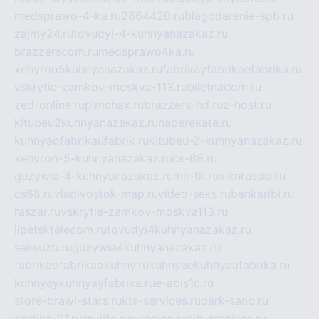
medsprawo-4-ka.ru
2864420.ru
blagodarenie-spb.ru
zajmy24.ru
tovudyi-4-kuhnyanazakaz.ru
brazzerscom.ru
medsprawo4ka.ru
xehyroo5kuhnyanazakaz.ru
fabrikayfabrikaefabrika.ru
vskrytie-zamkov-moskva-113.ru
biletnadom.ru
zed-online.ru
pimchax.ru
brazzers-hd.ru
z-host.ru
kitubeu2kuhnyanazakaz.ru
naperekate.ru
kuhnyaofabrikaufabrik.ru
kitubeu-2-kuhnyanazakaz.ru
xehyroo-5-kuhnyanazakaz.ru
cs-68.ru
guzywia-4-kuhnyanazakaz.ru
mir-tk.ru
vlknrussia.ru
cs68.ru
vladivostok-map.ru
video-seks.ru
bankaribi.ru
raszar.ru
vskrytie-zamkov-moskva113.ru
lipetsktelecom.ru
tovudyi4kuhnyanazakaz.ru
seksuzb.ru
guzywia4kuhnyanazakaz.ru
fabrikaofabrikaokuhny.ru
kuhnyaekuhnyaafabrika.ru
kuhnyaykuhnyayfabrika.ru
e-abis1c.ru
store-brawl-stars.ru
kts-services.ru
dark-sand.ru
sindika-01.ru
sp-life.ru
x-legion.ru
sib-archives.ru