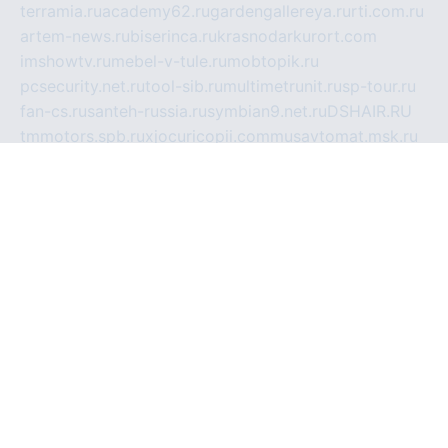
terramia.ru
academy62.ru
gardengallereya.ru
rti.com.ru
artem-news.ru
biserinca.ru
krasnodarkurort.com
imshowtv.ru
mebel-v-tule.ru
mobtopik.ru
pcsecurity.net.ru
tool-sib.ru
multimetrunit.ru
sp-tour.ru
fan-cs.ru
santeh-russia.ru
symbian9.net.ru
DSHAIR.RU
tmmotors.spb.ru
xjocuricopii.com
musavtomat.msk.ru
obustrojdom.ru
sovetcik.ru
ybaranovskaya.ru
ppknews.ru
cult-alshei.ru
JAPANRUSSIA.RU
proekciyamebel.ru
imper-finans.ru
rim.org.ru
glamourai.ru
brassminus.ru
zabor-pro.ru
ftn.pp.ru
dorogoe58.ru
laimengpacker.ru
kuzova-zapchasti.ru
sageerp.ru
taxodrom.ru
dsrazvitie.ru
hardcity.net.ru
ratinghomegames.ru
topservice25.ru
gubernyan.ru
gtglasslined.ru
ii4.ru
tssport.spb.ru
andorra24.com
blackwallstreet.ru
oboimos.ru
optim-doors.com.ru
ikuch.ru
nycr.org.ru
npa21.ru
vremya-ch.spb.ru
desert000.ru
ivtorgi.ru
ifiori.ru
catalog-statei.ru
dcv.org.ru
spetsmaster174.ru
ipkameryhiseeu.ru