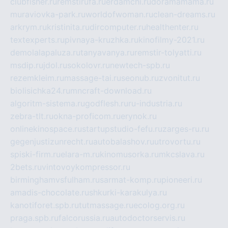
clubfisher.ru
remstirufa.ru
erdamchi.ru
doramamama.ru
muraviovka-park.ru
worldofwoman.ru
clean-dreams.ru
arkrym.ru
kristinita.ru
dircomputer.ru
healthenter.ru
textexperts.ru
pivnaya-kruzhka.ru
kinofilmy-2021.ru
demolalapaluza.ru
tanyavanya.ru
remstir-tolyatti.ru
msdip.ru
jdol.ru
sokolovr.ru
newtech-spb.ru
rezemkleim.ru
massage-tai.ru
seonub.ru
zvonitut.ru
biolisichka24.ru
mncraft-download.ru
algoritm-sistema.ru
godflesh.ru
ru-industria.ru
zebra-tlt.ru
okna-proficom.ru
erynok.ru
onlinekinospace.ru
startupstudio-fefu.ru
zarges-ru.ru
gegenjustizunrecht.ru
autobalashov.ru
utrovortu.ru
spiski-firm.ru
elara-m.ru
kinomusorka.ru
mkcslava.ru
2bets.ru
vintovoykompressor.ru
birminghamvsfulham.ru
sarmat-komp.ru
pioneeri.ru
amadis-chocolate.ru
shkurki-karakulya.ru
kanotiforet.spb.ru
tutmassage.ru
ecolog.org.ru
praga.spb.ru
falcorussia.ru
autodoctorservis.ru