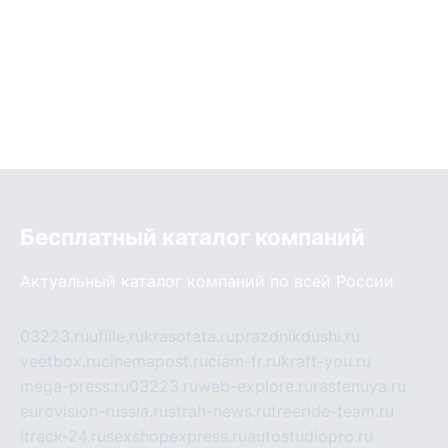
Бесплатный каталог компаний
Актуальный каталог компаний по всей России
03223.ru
ufille.ru
krasotata.ru
prazdnikdushi.ru
veetbox.ru
cinemapost.ru
ciam-fr.ru
kraft-you.ru
mega-press.ru
03223.ru
web-explore.ru
rastenuya.ru
eurovision-russia.ru
strah-news.ru
freeride-team.ru
itrack-24.ru
sexshopexpress.ru
autostudiopro.ru