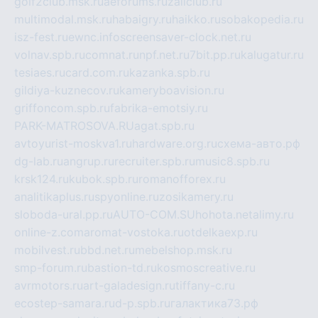
golf2club.msk.ru
aeforums.ru
zallclub.ru
multimodal.msk.ru
habaigry.ru
haikko.ru
sobakopedia.ru
isz-fest.ru
ewnc.info
screensaver-clock.net.ru
volnav.spb.ru
comnat.ru
npf.net.ru
7bit.pp.ru
kalugatur.ru
tesiaes.ru
card.com.ru
kazanka.spb.ru
gildiya-kuznecov.ru
kameryboavision.ru
griffoncom.spb.ru
fabrika-emotsiy.ru
PARK-MATROSOVA.RU
agat.spb.ru
avtoyurist-moskva1.ru
hardware.org.ru
схема-авто.рф
dg-lab.ru
angrup.ru
recruiter.spb.ru
music8.spb.ru
krsk124.ru
kubok.spb.ru
romanofforex.ru
analitikaplus.ru
spyonline.ru
zosikamery.ru
sloboda-ural.pp.ru
AUTO-COM.SU
hohota.net
alimy.ru
online-z.com
aromat-vostoka.ru
otdelkaexp.ru
mobilvest.ru
bbd.net.ru
mebelshop.msk.ru
smp-forum.ru
bastion-td.ru
kosmoscreative.ru
avrmotors.ru
art-galadesign.ru
tiffany-c.ru
ecostep-samara.ru
d-p.spb.ru
галактика73.рф