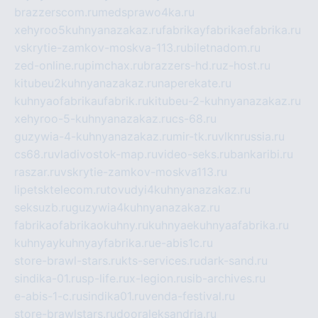
brazzerscom.ru
medsprawo4ka.ru
xehyroo5kuhnyanazakaz.ru
fabrikayfabrikaefabrika.ru
vskrytie-zamkov-moskva-113.ru
biletnadom.ru
zed-online.ru
pimchax.ru
brazzers-hd.ru
z-host.ru
kitubeu2kuhnyanazakaz.ru
naperekate.ru
kuhnyaofabrikaufabrik.ru
kitubeu-2-kuhnyanazakaz.ru
xehyroo-5-kuhnyanazakaz.ru
cs-68.ru
guzywia-4-kuhnyanazakaz.ru
mir-tk.ru
vlknrussia.ru
cs68.ru
vladivostok-map.ru
video-seks.ru
bankaribi.ru
raszar.ru
vskrytie-zamkov-moskva113.ru
lipetsktelecom.ru
tovudyi4kuhnyanazakaz.ru
seksuzb.ru
guzywia4kuhnyanazakaz.ru
fabrikaofabrikaokuhny.ru
kuhnyaekuhnyaafabrika.ru
kuhnyaykuhnyayfabrika.ru
e-abis1c.ru
store-brawl-stars.ru
kts-services.ru
dark-sand.ru
sindika-01.ru
sp-life.ru
x-legion.ru
sib-archives.ru
e-abis-1-c.ru
sindika01.ru
venda-festival.ru
store-brawlstars.ru
dooraleksandria.ru