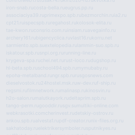
controlweb1.ru
tdsak74.ru
kinzozo-ru.ru
kvotka.ru
iron-snab.ru
costa-bella.ru
eugrus.pp.ru
associaciya39.ru
primexpo.spb.ru
bezmorchin.ru
ia2.ru
cpt21.ru
ispecspb.ru
regahost.ru
kolosok-elita.ru
tae-kwon.ru
consrio.com.ru
insiam.ru
avegainfo.ru
archery161.ru
bigencyclica.ru
vlast16.ru
korru.net
sarmiento.spb.su
extelopedia.ru
lammin-suo.spb.ru
iskatour.spb.ru
snpi.org.ru
running-line.ru
krygeva-spa.ru
chel.net.ru
rust-loco.ru
dugshop.ru
hl-beta.spb.ru
school494.spb.ru
mymubaby.ru
epoha-metalband.ru
ngr.spb.ru
rusgosnews.com
dieselvostok.ru
24hostel.msk.ru
w-dev.ru
f-ship.ru
regsmi.ru
filmnetwork.ru
malinasp.ru
kinosvin.ru
h2o-salon.ru
malutkayork.ru
deltaprim.spb.ru
tango-perm.ru
gooddir.ru
sgv.su
multiki-online.com
webkrasotki.com
cherinvest.ru
detskiy-ostrov.ru
ankou.spb.ru
alvesta1.ru
pdf-creator.ru
nix-files.org.ru
sakhatoday.ru
elektrikersymboler.ru
sputnikyes.ru