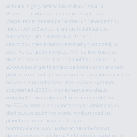
antenna-highly.ru
mine-lab-msk.ru
1-mus.ru
3-sex-porn.ru
ban-damn.ru
purse-factory.ru
viagra-tablet.ru
fasbags.ru
adler-jun.ru
bandamn.ru
fincontech.ru
3sexporn.ru
1mus.ru
darksand.ru
rebus-toys.ru
minelab-msk.ru
rtdco.ru
seo-prodvizhenie-sajtov-stroitelnyh-kompanij.ru
card-voice.ru
rulonnyygazon177.ru
snow-guard.ru
domizbrusa-9x12spb.ru
demaholding.ru
aalse.ru
a380club.ru
argentinamia.ru
perkoka.ru
movie-one.ru
perk-oka.ru
g-octopus.ru
sibarchives.ru
andreislyusar.ru
naruto-x.ru
pursefactory.ru
tor-lyubov-i-grom.ru
spayderhed-2022.ru
movieone.ru
evro-dez.ru
webamator.ru
ma-absolut1.ru
avtopomosch27.ru
nv-750.ru
news-plain.ru
nertansaga.ru
delanalad.ru
dizfiles.ru
youtubefree.ru
aria-family.ru
roadli.ru
planeta-samara.ru
mysmartbuy.ru
matrasy-kemerovo.ru
ashanet.ru
trade-farm.ru
dotcustoms.ru
domizbrusa9x12spb.ru
autodamp.ru