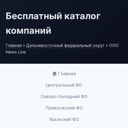
Бесплатный каталог
компаний
Главная
»
Дальневосточный федеральный округ
» ООО
News Line
🏠 Главная
Центральный ФО
Северо-Западный ФО
Приволжский ФО
Уральский ФО