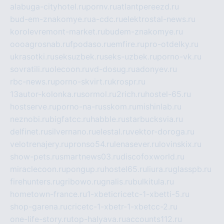
alabuga-cityhotel.ru
pornv.ru
atlantpereezd.ru
bud-em-znakomye.ru
a-cdc.ru
elektrostal-news.ru
korolevremont-market.ru
budem-znakomye.ru
oooagrosnab.ru
fpodaso.ru
emfire.ru
pro-otdelky.ru
ukrasotki.ru
seksuzbek.ru
seks-uzbek.ru
porno-vk.ru
sovratili.ru
olecoon.ru
vd-dosug.ru
adonyev.ru
rbc-news.ru
porno-skvirt.ru
krospr.ru
13autor-kolonka.ru
sormol.ru
2rich.ru
hostel-65.ru
hostserve.ru
porno-na-russkom.ru
mishinlab.ru
neznobi.ru
bigfatcc.ru
habble.ru
starbucksvia.ru
delfinet.ru
silvernano.ru
elestal.ru
vektor-doroga.ru
velotrenajery.ru
pronso54.ru
lenasever.ru
lovinskix.ru
show-pets.ru
smartnews03.ru
discofoxworld.ru
miraclecoon.ru
pongup.ru
hostel65.ru
liura.ru
glasspb.ru
firehunters.ru
gribowo.ru
gnalis.ru
bulkitula.ru
hometown-france.ru
1-xbeticricetc-1-xbetti-5.ru
shop-garena.ru
cricetc-1-xbetr-1-xbetcc-2.ru
one-life-story.ru
top-halyava.ru
accounts112.ru