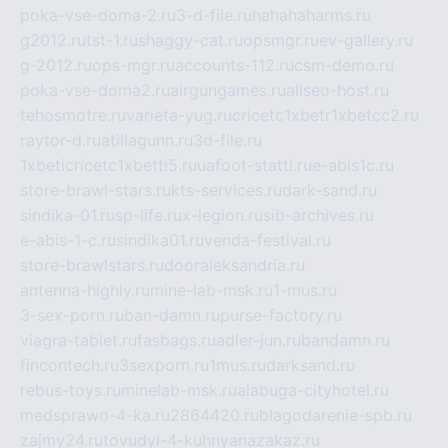
poka-vse-doma-2.ru
3-d-file.ru
hahahaharms.ru
g2012.ru
tst-1.ru
shaggy-cat.ru
opsmgr.ru
ev-gallery.ru
g-2012.ru
ops-mgr.ru
accounts-112.ru
csm-demo.ru
poka-vse-doma2.ru
airgungames.ru
allseo-host.ru
tehosmotre.ru
varieta-yug.ru
cricetc1xbetr1xbetcc2.ru
raytor-d.ru
atillagunn.ru
3d-file.ru
1xbeticricetc1xbetti5.ru
uafoot-statti.ru
e-abis1c.ru
store-brawl-stars.ru
kts-services.ru
dark-sand.ru
sindika-01.ru
sp-life.ru
x-legion.ru
sib-archives.ru
e-abis-1-c.ru
sindika01.ru
venda-festival.ru
store-brawlstars.ru
dooraleksandria.ru
antenna-highly.ru
mine-lab-msk.ru
1-mus.ru
3-sex-porn.ru
ban-damn.ru
purse-factory.ru
viagra-tablet.ru
fasbags.ru
adler-jun.ru
bandamn.ru
fincontech.ru
3sexporn.ru
1mus.ru
darksand.ru
rebus-toys.ru
minelab-msk.ru
alabuga-cityhotel.ru
medsprawo-4-ka.ru
2864420.ru
blagodarenie-spb.ru
zajmy24.ru
tovudyi-4-kuhnyanazakaz.ru