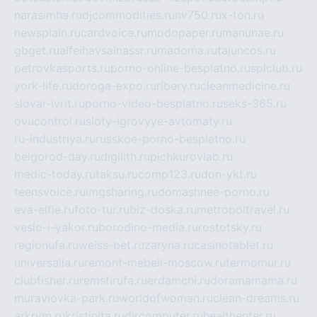
narasimha.ru
djcommodities.ru
nv750.ru
x-ton.ru
newsplain.ru
cardvoice.ru
modopaper.ru
manunae.ru
gbget.ru
alfeihavsalnassr.ru
madoma.ru
tajuncos.ru
petrovkasports.ru
porno-online-besplatno.ru
splclub.ru
york-life.ru
doroga-expo.ru
ribery.ru
cleanmedicine.ru
slovar-ivrit.ru
porno-video-besplatno.ru
seks-365.ru
ovucontrol.ru
sloty-igrovyye-avtomaty.ru
ru-industriya.ru
russkoe-porno-besplatno.ru
belgorod-day.ru
digilith.ru
pichkurovlab.ru
medic-today.ru
taksu.ru
comp123.ru
don-ykt.ru
teensvoice.ru
imgsharing.ru
domashnee-porno.ru
eva-elfie.ru
foto-tur.ru
biz-doska.ru
metropoltravel.ru
veslo-i-yakor.ru
borodino-media.ru
rostotsky.ru
regionufa.ru
weiss-bet.ru
zaryna.ru
casinotablet.ru
universalia.ru
remont-mebeli-moscow.ru
termomur.ru
clubfisher.ru
remstirufa.ru
erdamchi.ru
doramamama.ru
muraviovka-park.ru
worldofwoman.ru
clean-dreams.ru
arkrym.ru
kristinita.ru
dircomputer.ru
healthenter.ru