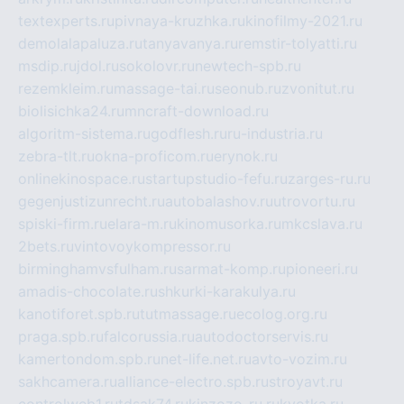
textexperts.ru
pivnaya-kruzhka.ru
kinofilmy-2021.ru
demolalapaluza.ru
tanyavanya.ru
remstir-tolyatti.ru
msdip.ru
jdol.ru
sokolovr.ru
newtech-spb.ru
rezemkleim.ru
massage-tai.ru
seonub.ru
zvonitut.ru
biolisichka24.ru
mncraft-download.ru
algoritm-sistema.ru
godflesh.ru
ru-industria.ru
zebra-tlt.ru
okna-proficom.ru
erynok.ru
onlinekinospace.ru
startupstudio-fefu.ru
zarges-ru.ru
gegenjustizunrecht.ru
autobalashov.ru
utrovortu.ru
spiski-firm.ru
elara-m.ru
kinomusorka.ru
mkcslava.ru
2bets.ru
vintovoykompressor.ru
birminghamvsfulham.ru
sarmat-komp.ru
pioneeri.ru
amadis-chocolate.ru
shkurki-karakulya.ru
kanotiforet.spb.ru
tutmassage.ru
ecolog.org.ru
praga.spb.ru
falcorussia.ru
autodoctorservis.ru
kamertondom.spb.ru
net-life.net.ru
avto-vozim.ru
sakhcamera.ru
alliance-electro.spb.ru
stroyavt.ru