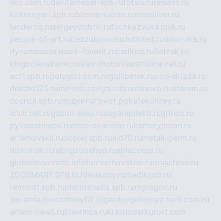
sko.com.ru
davitamebel-spb.ru
fotsis.ru
tesiaes.ru
kokoroyari.spb.ru
blesna-kazan.ru
mossilver.ru
lenderoq.ru
sergeydobrin.ru
tochkazvuka.msk.ru
people-of-art.ru
bezzubova.ru
clubtibet.ru
orior-aks.ru
dynamoauto.ru
szk-favorit.ru
carlines.ru
flatnsk.ru
kingbolenskaner.ru
alex-motor.ru
astroline.net.ru
act1.spb.ru
polyglot.com.ru
gidlipetsk.ru
ooo-driada.ru
detsad125.ru
mir-zdoroviya.ru
bruslanovo.ru
siterem.ru
council.spb.ru
лодкипатриот.рф
kafekolizey.ru
iclub.net.ru
gazon-easy.ru
sugarepilekb.ru
grinox.ru
pylesostineco.ru
msts-ozarenie.ru
kameryjooan.ru
artemovskij.ru
dopler.spb.ru
aid70.ru
metall-perm.ru
ndm.msk.ru
ratingzooshop.ru
apiaccess.ru
globalautotrade.info
bezverhovskoe.ru
drsschool.ru
ZOOSMART.SPB.RU
dalakony.ru
medikijob.ru
remontt.spb.ru
photostudia.spb.ru
myragon.ru
terramia.ru
academy62.ru
gardengallereya.ru
rti.com.ru
artem-news.ru
biserinca.ru
krasnodarkurort.com