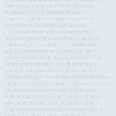
online-z.com
aromat-vostoka.ru
otdelkaexp.ru
mobilvest.ru
bbd.net.ru
mebelshop.msk.ru
smp-forum.ru
bastion-td.ru
kosmoscreative.ru
avrmotors.ru
art-galadesign.ru
tiffany-c.ru
ecostep-samara.ru
d-p.spb.ru
галактика73.рф
sko.com.ru
davitamebel-spb.ru
fotsis.ru
tesiaes.ru
kokoroyari.spb.ru
blesna-kazan.ru
mossilver.ru
lenderoq.ru
sergeydobrin.ru
tochkazvuka.msk.ru
people-of-art.ru
bezzubova.ru
clubtibet.ru
orior-aks.ru
dynamoauto.ru
szk-favorit.ru
carlines.ru
flatnsk.ru
kingbolenskaner.ru
alex-motor.ru
astroline.net.ru
act1.spb.ru
polyglot.com.ru
gidlipetsk.ru
ooo-driada.ru
detsad125.ru
mir-zdoroviya.ru
bruslanovo.ru
siterem.ru
council.spb.ru
лодкипатриот.рф
kafekolizey.ru
iclub.net.ru
gazon-easy.ru
sugarepilekb.ru
grinox.ru
pylesostineco.ru
msts-ozarenie.ru
kameryjooan.ru
artemovskij.ru
dopler.spb.ru
aid70.ru
metall-perm.ru
ndm.msk.ru
ratingzooshop.ru
apiaccess.ru