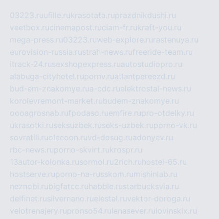
03223.ru
ufille.ru
krasotata.ru
prazdnikdushi.ru
veetbox.ru
cinemapost.ru
ciam-fr.ru
kraft-you.ru
mega-press.ru
03223.ru
web-explore.ru
rastenuya.ru
eurovision-russia.ru
strah-news.ru
freeride-team.ru
itrack-24.ru
sexshopexpress.ru
autostudiopro.ru
alabuga-cityhotel.ru
pornv.ru
atlantpereezd.ru
bud-em-znakomye.ru
a-cdc.ru
elektrostal-news.ru
korolevremont-market.ru
budem-znakomye.ru
oooagrosnab.ru
fpodaso.ru
emfire.ru
pro-otdelky.ru
ukrasotki.ru
seksuzbek.ru
seks-uzbek.ru
porno-vk.ru
sovratili.ru
olecoon.ru
vd-dosug.ru
adonyev.ru
rbc-news.ru
porno-skvirt.ru
krospr.ru
13autor-kolonka.ru
sormol.ru
2rich.ru
hostel-65.ru
hostserve.ru
porno-na-russkom.ru
mishinlab.ru
neznobi.ru
bigfatcc.ru
habble.ru
starbucksvia.ru
delfinet.ru
silvernano.ru
elestal.ru
vektor-doroga.ru
velotrenajery.ru
pronso54.ru
lenasever.ru
lovinskix.ru