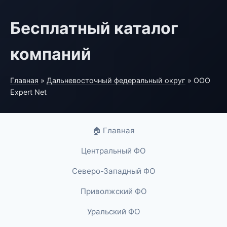
Бесплатный каталог
компаний
Главная
»
Дальневосточный федеральный округ
» ООО
Expert Net
🏠 Главная
Центральный ФО
Северо-Западный ФО
Приволжский ФО
Уральский ФО