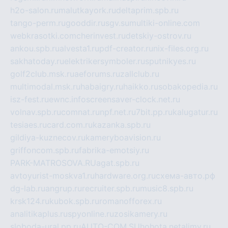
h2o-salon.ru
malutkayork.ru
deltaprim.spb.ru
tango-perm.ru
gooddir.ru
sgv.su
multiki-online.com
webkrasotki.com
cherinvest.ru
detskiy-ostrov.ru
ankou.spb.ru
alvesta1.ru
pdf-creator.ru
nix-files.org.ru
sakhatoday.ru
elektrikersymboler.ru
sputnikyes.ru
golf2club.msk.ru
aeforums.ru
zallclub.ru
multimodal.msk.ru
habaigry.ru
haikko.ru
sobakopedia.ru
isz-fest.ru
ewnc.info
screensaver-clock.net.ru
volnav.spb.ru
comnat.ru
npf.net.ru
7bit.pp.ru
kalugatur.ru
tesiaes.ru
card.com.ru
kazanka.spb.ru
gildiya-kuznecov.ru
kameryboavision.ru
griffoncom.spb.ru
fabrika-emotsiy.ru
PARK-MATROSOVA.RU
agat.spb.ru
avtoyurist-moskva1.ru
hardware.org.ru
схема-авто.рф
dg-lab.ru
angrup.ru
recruiter.spb.ru
music8.spb.ru
krsk124.ru
kubok.spb.ru
romanofforex.ru
analitikaplus.ru
spyonline.ru
zosikamery.ru
sloboda-ural.pp.ru
AUTO-COM.SU
hohota.net
alimy.ru