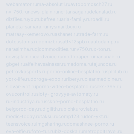
webamator.ru
ma-absolut1.ru
avtopomosch27.ru
nv-750.ru
news-plain.ru
nertansaga.ru
delanalad.ru
dizfiles.ru
youtubefree.ru
aria-family.ru
roadli.ru
planeta-samara.ru
mysmartbuy.ru
matrasy-kemerovo.ru
ashanet.ru
trade-farm.ru
dotcustoms.ru
domizbrusa9x12spb.ru
autodamp.ru
narasimha.ru
djcommodities.ru
nv750.ru
x-ton.ru
newsplain.ru
cardvoice.ru
modopaper.ru
manunae.ru
gbget.ru
alfeihavsalnassr.ru
madoma.ru
tajuncos.ru
petrovkasports.ru
porno-online-besplatno.ru
splclub.ru
york-life.ru
doroga-expo.ru
ribery.ru
cleanmedicine.ru
slovar-ivrit.ru
porno-video-besplatno.ru
seks-365.ru
ovucontrol.ru
sloty-igrovyye-avtomaty.ru
ru-industriya.ru
russkoe-porno-besplatno.ru
belgorod-day.ru
digilith.ru
pichkurovlab.ru
medic-today.ru
taksu.ru
comp123.ru
don-ykt.ru
teensvoice.ru
imgsharing.ru
domashnee-porno.ru
eva-elfie.ru
foto-tur.ru
biz-doska.ru
metropoltravel.ru