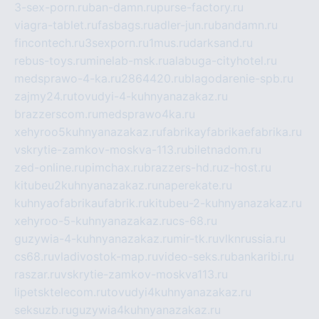
3-sex-porn.ru
ban-damn.ru
purse-factory.ru
viagra-tablet.ru
fasbags.ru
adler-jun.ru
bandamn.ru
fincontech.ru
3sexporn.ru
1mus.ru
darksand.ru
rebus-toys.ru
minelab-msk.ru
alabuga-cityhotel.ru
medsprawo-4-ka.ru
2864420.ru
blagodarenie-spb.ru
zajmy24.ru
tovudyi-4-kuhnyanazakaz.ru
brazzerscom.ru
medsprawo4ka.ru
xehyroo5kuhnyanazakaz.ru
fabrikayfabrikaefabrika.ru
vskrytie-zamkov-moskva-113.ru
biletnadom.ru
zed-online.ru
pimchax.ru
brazzers-hd.ru
z-host.ru
kitubeu2kuhnyanazakaz.ru
naperekate.ru
kuhnyaofabrikaufabrik.ru
kitubeu-2-kuhnyanazakaz.ru
xehyroo-5-kuhnyanazakaz.ru
cs-68.ru
guzywia-4-kuhnyanazakaz.ru
mir-tk.ru
vlknrussia.ru
cs68.ru
vladivostok-map.ru
video-seks.ru
bankaribi.ru
raszar.ru
vskrytie-zamkov-moskva113.ru
lipetsktelecom.ru
tovudyi4kuhnyanazakaz.ru
seksuzb.ru
guzywia4kuhnyanazakaz.ru