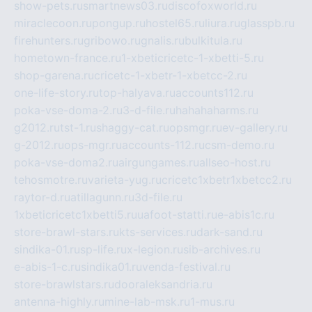
show-pets.ru
smartnews03.ru
discofoxworld.ru
miraclecoon.ru
pongup.ru
hostel65.ru
liura.ru
glasspb.ru
firehunters.ru
gribowo.ru
gnalis.ru
bulkitula.ru
hometown-france.ru
1-xbeticricetc-1-xbetti-5.ru
shop-garena.ru
cricetc-1-xbetr-1-xbetcc-2.ru
one-life-story.ru
top-halyava.ru
accounts112.ru
poka-vse-doma-2.ru
3-d-file.ru
hahahaharms.ru
g2012.ru
tst-1.ru
shaggy-cat.ru
opsmgr.ru
ev-gallery.ru
g-2012.ru
ops-mgr.ru
accounts-112.ru
csm-demo.ru
poka-vse-doma2.ru
airgungames.ru
allseo-host.ru
tehosmotre.ru
varieta-yug.ru
cricetc1xbetr1xbetcc2.ru
raytor-d.ru
atillagunn.ru
3d-file.ru
1xbeticricetc1xbetti5.ru
uafoot-statti.ru
e-abis1c.ru
store-brawl-stars.ru
kts-services.ru
dark-sand.ru
sindika-01.ru
sp-life.ru
x-legion.ru
sib-archives.ru
e-abis-1-c.ru
sindika01.ru
venda-festival.ru
store-brawlstars.ru
dooraleksandria.ru
antenna-highly.ru
mine-lab-msk.ru
1-mus.ru