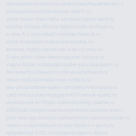
fabrikaofabrikaokuhny.ru
kuhnyaekuhnyaafabrika.ru
kuhnyaykuhnyayfabrika.ru
e-abis1c.ru
store-brawl-stars.ru
kts-services.ru
dark-sand.ru
sindika-01.ru
sp-life.ru
x-legion.ru
sib-archives.ru
e-abis-1-c.ru
sindika01.ru
venda-festival.ru
store-brawlstars.ru
dooraleksandria.ru
antenna-highly.ru
mine-lab-msk.ru
1-mus.ru
3-sex-porn.ru
ban-damn.ru
purse-factory.ru
viagra-tablet.ru
fasbags.ru
adler-jun.ru
bandamn.ru
fincontech.ru
3sexporn.ru
1mus.ru
darksand.ru
rebus-toys.ru
minelab-msk.ru
rtdco.ru
seo-prodvizhenie-sajtov-stroitelnyh-kompanij.ru
card-voice.ru
rulonnyygazon177.ru
snow-guard.ru
domizbrusa-9x12spb.ru
demaholding.ru
aalse.ru
a380club.ru
argentinamia.ru
perkoka.ru
movie-one.ru
perk-oka.ru
g-octopus.ru
sibarchives.ru
andreislyusar.ru
naruto-x.ru
pursefactory.ru
tor-lyubov-i-grom.ru
spayderhed-2022.ru
movieone.ru
evro-dez.ru