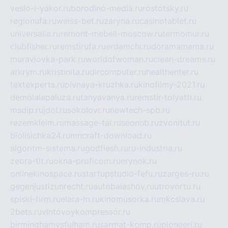
veslo-i-yakor.ru
borodino-media.ru
rostotsky.ru
regionufa.ru
weiss-bet.ru
zaryna.ru
casinotablet.ru
universalia.ru
remont-mebeli-moscow.ru
termomur.ru
clubfisher.ru
remstirufa.ru
erdamchi.ru
doramamama.ru
muraviovka-park.ru
worldofwoman.ru
clean-dreams.ru
arkrym.ru
kristinita.ru
dircomputer.ru
healthenter.ru
textexperts.ru
pivnaya-kruzhka.ru
kinofilmy-2021.ru
demolalapaluza.ru
tanyavanya.ru
remstir-tolyatti.ru
msdip.ru
jdol.ru
sokolovr.ru
newtech-spb.ru
rezemkleim.ru
massage-tai.ru
seonub.ru
zvonitut.ru
biolisichka24.ru
mncraft-download.ru
algoritm-sistema.ru
godflesh.ru
ru-industria.ru
zebra-tlt.ru
okna-proficom.ru
erynok.ru
onlinekinospace.ru
startupstudio-fefu.ru
zarges-ru.ru
gegenjustizunrecht.ru
autobalashov.ru
utrovortu.ru
spiski-firm.ru
elara-m.ru
kinomusorka.ru
mkcslava.ru
2bets.ru
vintovoykompressor.ru
birminghamvsfulham.ru
sarmat-komp.ru
pioneeri.ru