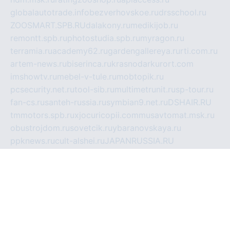
globalautotrade.info
bezverhovskoe.ru
drsschool.ru
ZOOSMART.SPB.RU
dalakony.ru
medikijob.ru
remontt.spb.ru
photostudia.spb.ru
myragon.ru
terramia.ru
academy62.ru
gardengallereya.ru
rti.com.ru
artem-news.ru
biserinca.ru
krasnodarkurort.com
imshowtv.ru
mebel-v-tule.ru
mobtopik.ru
pcsecurity.net.ru
tool-sib.ru
multimetrunit.ru
sp-tour.ru
fan-cs.ru
santeh-russia.ru
symbian9.net.ru
DSHAIR.RU
tmmotors.spb.ru
xjocuricopii.com
musavtomat.msk.ru
obustrojdom.ru
sovetcik.ru
ybaranovskaya.ru
ppknews.ru
cult-alshei.ru
JAPANRUSSIA.RU
proekciyamebel.ru
imper-finans.ru
rim.org.ru
glamourai.ru
brassminus.ru
zabor-pro.ru
ftn.pp.ru
dorogoe58.ru
laimengpacker.ru
kuzova-zapchasti.ru
sageerp.ru
taxodrom.ru
dsrazvitie.ru
hardcity.net.ru
ratinghomegames.ru
topservice25.ru
gubernyan.ru
gtglasslined.ru
ii4.ru
tssport.spb.ru
andorra24.com