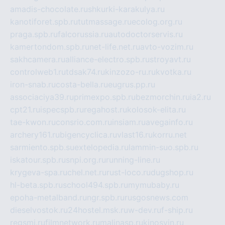
amadis-chocolate.ru
shkurki-karakulya.ru
kanotiforet.spb.ru
tutmassage.ru
ecolog.org.ru
praga.spb.ru
falcorussia.ru
autodoctorservis.ru
kamertondom.spb.ru
net-life.net.ru
avto-vozim.ru
sakhcamera.ru
alliance-electro.spb.ru
stroyavt.ru
controlweb1.ru
tdsak74.ru
kinzozo-ru.ru
kvotka.ru
iron-snab.ru
costa-bella.ru
eugrus.pp.ru
associaciya39.ru
primexpo.spb.ru
bezmorchin.ru
ia2.ru
cpt21.ru
ispecspb.ru
regahost.ru
kolosok-elita.ru
tae-kwon.ru
consrio.com.ru
insiam.ru
avegainfo.ru
archery161.ru
bigencyclica.ru
vlast16.ru
korru.net
sarmiento.spb.su
extelopedia.ru
lammin-suo.spb.ru
iskatour.spb.ru
snpi.org.ru
running-line.ru
krygeva-spa.ru
chel.net.ru
rust-loco.ru
dugshop.ru
hl-beta.spb.ru
school494.spb.ru
mymubaby.ru
epoha-metalband.ru
ngr.spb.ru
rusgosnews.com
dieselvostok.ru
24hostel.msk.ru
w-dev.ru
f-ship.ru
regsmi.ru
filmnetwork.ru
malinasp.ru
kinosvin.ru