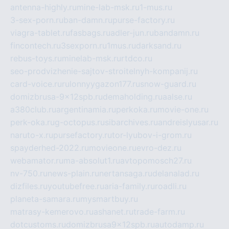
antenna-highly.ru
mine-lab-msk.ru
1-mus.ru
3-sex-porn.ru
ban-damn.ru
purse-factory.ru
viagra-tablet.ru
fasbags.ru
adler-jun.ru
bandamn.ru
fincontech.ru
3sexporn.ru
1mus.ru
darksand.ru
rebus-toys.ru
minelab-msk.ru
rtdco.ru
seo-prodvizhenie-sajtov-stroitelnyh-kompanij.ru
card-voice.ru
rulonnyygazon177.ru
snow-guard.ru
domizbrusa-9x12spb.ru
demaholding.ru
aalse.ru
a380club.ru
argentinamia.ru
perkoka.ru
movie-one.ru
perk-oka.ru
g-octopus.ru
sibarchives.ru
andreislyusar.ru
naruto-x.ru
pursefactory.ru
tor-lyubov-i-grom.ru
spayderhed-2022.ru
movieone.ru
evro-dez.ru
webamator.ru
ma-absolut1.ru
avtopomosch27.ru
nv-750.ru
news-plain.ru
nertansaga.ru
delanalad.ru
dizfiles.ru
youtubefree.ru
aria-family.ru
roadli.ru
planeta-samara.ru
mysmartbuy.ru
matrasy-kemerovo.ru
ashanet.ru
trade-farm.ru
dotcustoms.ru
domizbrusa9x12spb.ru
autodamp.ru