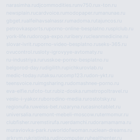
narasimha.ru
djcommodities.ru
nv750.ru
x-ton.ru
newsplain.ru
cardvoice.ru
modopaper.ru
manunae.ru
gbget.ru
alfeihavsalnassr.ru
madoma.ru
tajuncos.ru
petrovkasports.ru
porno-online-besplatno.ru
splclub.ru
york-life.ru
doroga-expo.ru
ribery.ru
cleanmedicine.ru
slovar-ivrit.ru
porno-video-besplatno.ru
seks-365.ru
ovucontrol.ru
sloty-igrovyye-avtomaty.ru
ru-industriya.ru
russkoe-porno-besplatno.ru
belgorod-day.ru
digilith.ru
pichkurovlab.ru
medic-today.ru
taksu.ru
comp123.ru
don-ykt.ru
teensvoice.ru
imgsharing.ru
domashnee-porno.ru
eva-elfie.ru
foto-tur.ru
biz-doska.ru
metropoltravel.ru
veslo-i-yakor.ru
borodino-media.ru
rostotsky.ru
regionufa.ru
weiss-bet.ru
zaryna.ru
casinotablet.ru
universalia.ru
remont-mebeli-moscow.ru
termomur.ru
clubfisher.ru
remstirufa.ru
erdamchi.ru
doramamama.ru
muraviovka-park.ru
worldofwoman.ru
clean-dreams.ru
arkrym.ru
kristinita.ru
dircomputer.ru
healthenter.ru