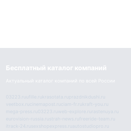
Бесплатный каталог компаний
Актуальный каталог компаний по всей России
03223.ru
ufille.ru
krasotata.ru
prazdnikdushi.ru
veetbox.ru
cinemapost.ru
ciam-fr.ru
kraft-you.ru
mega-press.ru
03223.ru
web-explore.ru
rastenuya.ru
eurovision-russia.ru
strah-news.ru
freeride-team.ru
itrack-24.ru
sexshopexpress.ru
autostudiopro.ru