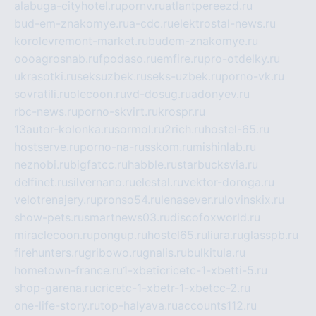
alabuga-cityhotel.ru
pornv.ru
atlantpereezd.ru
bud-em-znakomye.ru
a-cdc.ru
elektrostal-news.ru
korolevremont-market.ru
budem-znakomye.ru
oooagrosnab.ru
fpodaso.ru
emfire.ru
pro-otdelky.ru
ukrasotki.ru
seksuzbek.ru
seks-uzbek.ru
porno-vk.ru
sovratili.ru
olecoon.ru
vd-dosug.ru
adonyev.ru
rbc-news.ru
porno-skvirt.ru
krospr.ru
13autor-kolonka.ru
sormol.ru
2rich.ru
hostel-65.ru
hostserve.ru
porno-na-russkom.ru
mishinlab.ru
neznobi.ru
bigfatcc.ru
habble.ru
starbucksvia.ru
delfinet.ru
silvernano.ru
elestal.ru
vektor-doroga.ru
velotrenajery.ru
pronso54.ru
lenasever.ru
lovinskix.ru
show-pets.ru
smartnews03.ru
discofoxworld.ru
miraclecoon.ru
pongup.ru
hostel65.ru
liura.ru
glasspb.ru
firehunters.ru
gribowo.ru
gnalis.ru
bulkitula.ru
hometown-france.ru
1-xbeticricetc-1-xbetti-5.ru
shop-garena.ru
cricetc-1-xbetr-1-xbetcc-2.ru
one-life-story.ru
top-halyava.ru
accounts112.ru