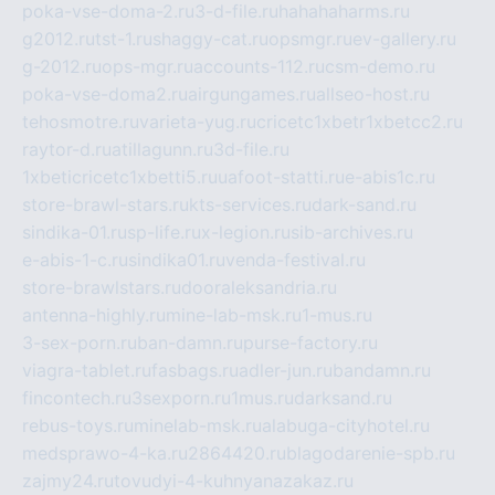
poka-vse-doma-2.ru
3-d-file.ru
hahahaharms.ru
g2012.ru
tst-1.ru
shaggy-cat.ru
opsmgr.ru
ev-gallery.ru
g-2012.ru
ops-mgr.ru
accounts-112.ru
csm-demo.ru
poka-vse-doma2.ru
airgungames.ru
allseo-host.ru
tehosmotre.ru
varieta-yug.ru
cricetc1xbetr1xbetcc2.ru
raytor-d.ru
atillagunn.ru
3d-file.ru
1xbeticricetc1xbetti5.ru
uafoot-statti.ru
e-abis1c.ru
store-brawl-stars.ru
kts-services.ru
dark-sand.ru
sindika-01.ru
sp-life.ru
x-legion.ru
sib-archives.ru
e-abis-1-c.ru
sindika01.ru
venda-festival.ru
store-brawlstars.ru
dooraleksandria.ru
antenna-highly.ru
mine-lab-msk.ru
1-mus.ru
3-sex-porn.ru
ban-damn.ru
purse-factory.ru
viagra-tablet.ru
fasbags.ru
adler-jun.ru
bandamn.ru
fincontech.ru
3sexporn.ru
1mus.ru
darksand.ru
rebus-toys.ru
minelab-msk.ru
alabuga-cityhotel.ru
medsprawo-4-ka.ru
2864420.ru
blagodarenie-spb.ru
zajmy24.ru
tovudyi-4-kuhnyanazakaz.ru