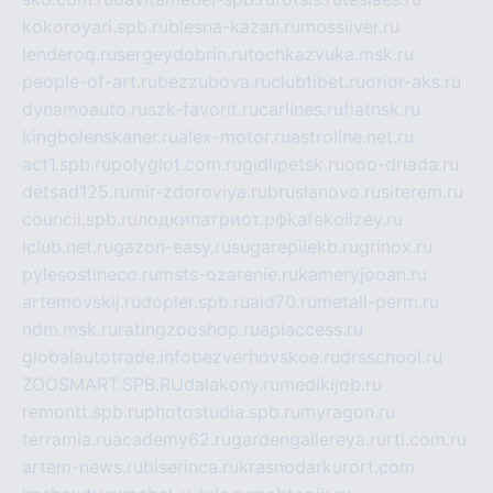
kokoroyari.spb.ru
blesna-kazan.ru
mossilver.ru
lenderoq.ru
sergeydobrin.ru
tochkazvuka.msk.ru
people-of-art.ru
bezzubova.ru
clubtibet.ru
orior-aks.ru
dynamoauto.ru
szk-favorit.ru
carlines.ru
flatnsk.ru
kingbolenskaner.ru
alex-motor.ru
astroline.net.ru
act1.spb.ru
polyglot.com.ru
gidlipetsk.ru
ooo-driada.ru
detsad125.ru
mir-zdoroviya.ru
bruslanovo.ru
siterem.ru
council.spb.ru
лодкипатриот.рф
kafekolizey.ru
iclub.net.ru
gazon-easy.ru
sugarepilekb.ru
grinox.ru
pylesostineco.ru
msts-ozarenie.ru
kameryjooan.ru
artemovskij.ru
dopler.spb.ru
aid70.ru
metall-perm.ru
ndm.msk.ru
ratingzooshop.ru
apiaccess.ru
globalautotrade.info
bezverhovskoe.ru
drsschool.ru
ZOOSMART.SPB.RU
dalakony.ru
medikijob.ru
remontt.spb.ru
photostudia.spb.ru
myragon.ru
terramia.ru
academy62.ru
gardengallereya.ru
rti.com.ru
artem-news.ru
biserinca.ru
krasnodarkurort.com