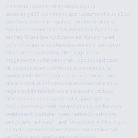
iron-snab.ru
costa-bella.ru
eugrus.pp.ru
associaciya39.ru
primexpo.spb.ru
bezmorchin.ru
ia2.ru
cpt21.ru
ispecspb.ru
regahost.ru
kolosok-elita.ru
tae-kwon.ru
consrio.com.ru
insiam.ru
avegainfo.ru
archery161.ru
bigencyclica.ru
vlast16.ru
korru.net
sarmiento.spb.su
extelopedia.ru
lammin-suo.spb.ru
iskatour.spb.ru
snpi.org.ru
running-line.ru
krygeva-spa.ru
chel.net.ru
rust-loco.ru
dugshop.ru
hl-beta.spb.ru
school494.spb.ru
mymubaby.ru
epoha-metalband.ru
ngr.spb.ru
rusgosnews.com
dieselvostok.ru
24hostel.msk.ru
w-dev.ru
f-ship.ru
regsmi.ru
filmnetwork.ru
malinasp.ru
kinosvin.ru
h2o-salon.ru
malutkayork.ru
deltaprim.spb.ru
tango-perm.ru
gooddir.ru
sgv.su
multiki-online.com
webkrasotki.com
cherinvest.ru
detskiy-ostrov.ru
ankou.spb.ru
alvesta1.ru
pdf-creator.ru
nix-files.org.ru
sakhatoday.ru
elektrikersymboler.ru
sputnikyes.ru
golf2club.msk.ru
aeforums.ru
zallclub.ru