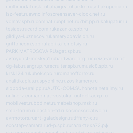
multimodal.msk.ru
habaigry.ru
haikko.ru
sobakopedia.ru
isz-fest.ru
ewnc.info
screensaver-clock.net.ru
volnav.spb.ru
comnat.ru
npf.net.ru
7bit.pp.ru
kalugatur.ru
tesiaes.ru
card.com.ru
kazanka.spb.ru
gildiya-kuznecov.ru
kameryboavision.ru
griffoncom.spb.ru
fabrika-emotsiy.ru
PARK-MATROSOVA.RU
agat.spb.ru
avtoyurist-moskva1.ru
hardware.org.ru
схема-авто.рф
dg-lab.ru
angrup.ru
recruiter.spb.ru
music8.spb.ru
krsk124.ru
kubok.spb.ru
romanofforex.ru
analitikaplus.ru
spyonline.ru
zosikamery.ru
sloboda-ural.pp.ru
AUTO-COM.SU
hohota.net
alimy.ru
online-z.com
aromat-vostoka.ru
otdelkaexp.ru
mobilvest.ru
bbd.net.ru
mebelshop.msk.ru
smp-forum.ru
bastion-td.ru
kosmoscreative.ru
avrmotors.ru
art-galadesign.ru
tiffany-c.ru
ecostep-samara.ru
d-p.spb.ru
галактика73.рф
sko.com.ru
davitamebel-spb.ru
fotsis.ru
tesiaes.ru