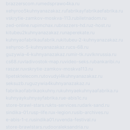
brazzerscom.ru
medsprawo4ka.ru
xehyroo5kuhnyanazakaz.ru
fabrikayfabrikaefabrika.ru
vskrytie-zamkov-moskva-113.ru
biletnadom.ru
zed-online.ru
pimchax.ru
brazzers-hd.ru
z-host.ru
kitubeu2kuhnyanazakaz.ru
naperekate.ru
kuhnyaofabrikaufabrik.ru
kitubeu-2-kuhnyanazakaz.ru
xehyroo-5-kuhnyanazakaz.ru
cs-68.ru
guzywia-4-kuhnyanazakaz.ru
mir-tk.ru
vlknrussia.ru
cs68.ru
vladivostok-map.ru
video-seks.ru
bankaribi.ru
raszar.ru
vskrytie-zamkov-moskva113.ru
lipetsktelecom.ru
tovudyi4kuhnyanazakaz.ru
seksuzb.ru
guzywia4kuhnyanazakaz.ru
fabrikaofabrikaokuhny.ru
kuhnyaekuhnyaafabrika.ru
kuhnyaykuhnyayfabrika.ru
e-abis1c.ru
store-brawl-stars.ru
kts-services.ru
dark-sand.ru
sindika-01.ru
sp-life.ru
x-legion.ru
sib-archives.ru
e-abis-1-c.ru
sindika01.ru
venda-festival.ru
store-brawlstars.ru
dooraleksandria.ru