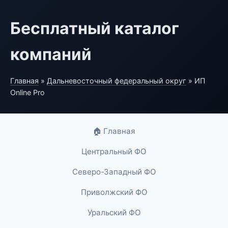
Бесплатный каталог
компаний
Главная
»
Дальневосточный федеральный округ
» ИП
Online Pro
🏠 Главная
Центральный ФО
Северо-Западный ФО
Приволжский ФО
Уральский ФО