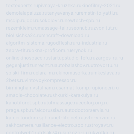
textexperts.ru
pivnaya-kruzhka.ru
kinofilmy-2021.ru
demolalapaluza.ru
tanyavanya.ru
remstir-tolyatti.ru
msdip.ru
jdol.ru
sokolovr.ru
newtech-spb.ru
rezemkleim.ru
massage-tai.ru
seonub.ru
zvonitut.ru
biolisichka24.ru
mncraft-download.ru
algoritm-sistema.ru
godflesh.ru
ru-industria.ru
zebra-tlt.ru
okna-proficom.ru
erynok.ru
onlinekinospace.ru
startupstudio-fefu.ru
zarges-ru.ru
gegenjustizunrecht.ru
autobalashov.ru
utrovortu.ru
spiski-firm.ru
elara-m.ru
kinomusorka.ru
mkcslava.ru
2bets.ru
vintovoykompressor.ru
birminghamvsfulham.ru
sarmat-komp.ru
pioneeri.ru
amadis-chocolate.ru
shkurki-karakulya.ru
kanotiforet.spb.ru
tutmassage.ru
ecolog.org.ru
praga.spb.ru
falcorussia.ru
autodoctorservis.ru
kamertondom.spb.ru
net-life.net.ru
avto-vozim.ru
sakhcamera.ru
alliance-electro.spb.ru
stroyavt.ru
controlweb1.ru
tdsak74.ru
kinzozo-ru.ru
kvotka.ru