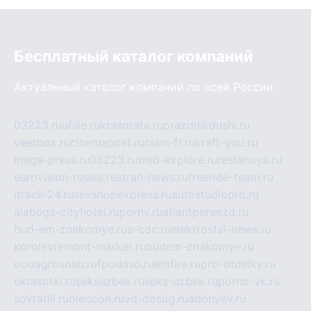
Бесплатный каталог компаний
Актуальный каталог компаний по всей России
03223.ru
ufille.ru
krasotata.ru
prazdnikdushi.ru
veetbox.ru
cinemapost.ru
ciam-fr.ru
kraft-you.ru
mega-press.ru
03223.ru
web-explore.ru
rastenuya.ru
eurovision-russia.ru
strah-news.ru
freeride-team.ru
itrack-24.ru
sexshopexpress.ru
autostudiopro.ru
alabuga-cityhotel.ru
pornv.ru
atlantpereezd.ru
bud-em-znakomye.ru
a-cdc.ru
elektrostal-news.ru
korolevremont-market.ru
budem-znakomye.ru
oooagrosnab.ru
fpodaso.ru
emfire.ru
pro-otdelky.ru
ukrasotki.ru
seksuzbek.ru
seks-uzbek.ru
porno-vk.ru
sovratili.ru
olecoon.ru
vd-dosug.ru
adonyev.ru