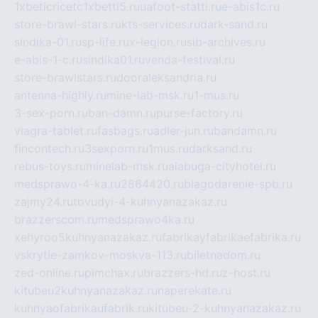
1xbeticricetc1xbetti5.ru
uafoot-statti.ru
e-abis1c.ru
store-brawl-stars.ru
kts-services.ru
dark-sand.ru
sindika-01.ru
sp-life.ru
x-legion.ru
sib-archives.ru
e-abis-1-c.ru
sindika01.ru
venda-festival.ru
store-brawlstars.ru
dooraleksandria.ru
antenna-highly.ru
mine-lab-msk.ru
1-mus.ru
3-sex-porn.ru
ban-damn.ru
purse-factory.ru
viagra-tablet.ru
fasbags.ru
adler-jun.ru
bandamn.ru
fincontech.ru
3sexporn.ru
1mus.ru
darksand.ru
rebus-toys.ru
minelab-msk.ru
alabuga-cityhotel.ru
medsprawo-4-ka.ru
2864420.ru
blagodarenie-spb.ru
zajmy24.ru
tovudyi-4-kuhnyanazakaz.ru
brazzerscom.ru
medsprawo4ka.ru
xehyroo5kuhnyanazakaz.ru
fabrikayfabrikaefabrika.ru
vskrytie-zamkov-moskva-113.ru
biletnadom.ru
zed-online.ru
pimchax.ru
brazzers-hd.ru
z-host.ru
kitubeu2kuhnyanazakaz.ru
naperekate.ru
kuhnyaofabrikaufabrik.ru
kitubeu-2-kuhnyanazakaz.ru