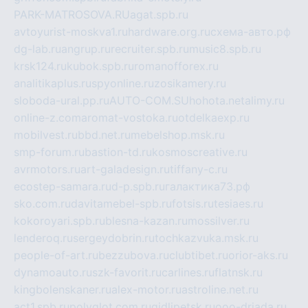
PARK-MATROSOVA.RU
agat.spb.ru
avtoyurist-moskva1.ru
hardware.org.ru
схема-авто.рф
dg-lab.ru
angrup.ru
recruiter.spb.ru
music8.spb.ru
krsk124.ru
kubok.spb.ru
romanofforex.ru
analitikaplus.ru
spyonline.ru
zosikamery.ru
sloboda-ural.pp.ru
AUTO-COM.SU
hohota.net
alimy.ru
online-z.com
aromat-vostoka.ru
otdelkaexp.ru
mobilvest.ru
bbd.net.ru
mebelshop.msk.ru
smp-forum.ru
bastion-td.ru
kosmoscreative.ru
avrmotors.ru
art-galadesign.ru
tiffany-c.ru
ecostep-samara.ru
d-p.spb.ru
галактика73.рф
sko.com.ru
davitamebel-spb.ru
fotsis.ru
tesiaes.ru
kokoroyari.spb.ru
blesna-kazan.ru
mossilver.ru
lenderoq.ru
sergeydobrin.ru
tochkazvuka.msk.ru
people-of-art.ru
bezzubova.ru
clubtibet.ru
orior-aks.ru
dynamoauto.ru
szk-favorit.ru
carlines.ru
flatnsk.ru
kingbolenskaner.ru
alex-motor.ru
astroline.net.ru
act1.spb.ru
polyglot.com.ru
gidlipetsk.ru
ooo-driada.ru