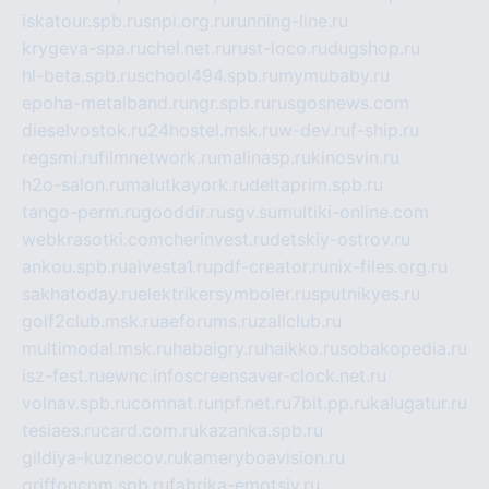
iskatour.spb.ru
snpi.org.ru
running-line.ru
krygeva-spa.ru
chel.net.ru
rust-loco.ru
dugshop.ru
hl-beta.spb.ru
school494.spb.ru
mymubaby.ru
epoha-metalband.ru
ngr.spb.ru
rusgosnews.com
dieselvostok.ru
24hostel.msk.ru
w-dev.ru
f-ship.ru
regsmi.ru
filmnetwork.ru
malinasp.ru
kinosvin.ru
h2o-salon.ru
malutkayork.ru
deltaprim.spb.ru
tango-perm.ru
gooddir.ru
sgv.su
multiki-online.com
webkrasotki.com
cherinvest.ru
detskiy-ostrov.ru
ankou.spb.ru
alvesta1.ru
pdf-creator.ru
nix-files.org.ru
sakhatoday.ru
elektrikersymboler.ru
sputnikyes.ru
golf2club.msk.ru
aeforums.ru
zallclub.ru
multimodal.msk.ru
habaigry.ru
haikko.ru
sobakopedia.ru
isz-fest.ru
ewnc.info
screensaver-clock.net.ru
volnav.spb.ru
comnat.ru
npf.net.ru
7bit.pp.ru
kalugatur.ru
tesiaes.ru
card.com.ru
kazanka.spb.ru
gildiya-kuznecov.ru
kameryboavision.ru
griffoncom.spb.ru
fabrika-emotsiy.ru