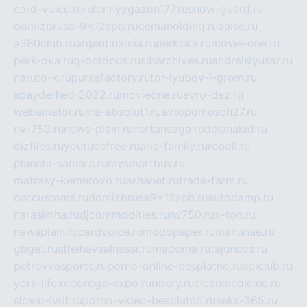
card-voice.ru
rulonnyygazon177.ru
snow-guard.ru
domizbrusa-9x12spb.ru
demaholding.ru
aalse.ru
a380club.ru
argentinamia.ru
perkoka.ru
movie-one.ru
perk-oka.ru
g-octopus.ru
sibarchives.ru
andreislyusar.ru
naruto-x.ru
pursefactory.ru
tor-lyubov-i-grom.ru
spayderhed-2022.ru
movieone.ru
evro-dez.ru
webamator.ru
ma-absolut1.ru
avtopomosch27.ru
nv-750.ru
news-plain.ru
nertansaga.ru
delanalad.ru
dizfiles.ru
youtubefree.ru
aria-family.ru
roadli.ru
planeta-samara.ru
mysmartbuy.ru
matrasy-kemerovo.ru
ashanet.ru
trade-farm.ru
dotcustoms.ru
domizbrusa9x12spb.ru
autodamp.ru
narasimha.ru
djcommodities.ru
nv750.ru
x-ton.ru
newsplain.ru
cardvoice.ru
modopaper.ru
manunae.ru
gbget.ru
alfeihavsalnassr.ru
madoma.ru
tajuncos.ru
petrovkasports.ru
porno-online-besplatno.ru
splclub.ru
york-life.ru
doroga-expo.ru
ribery.ru
cleanmedicine.ru
slovar-ivrit.ru
porno-video-besplatno.ru
seks-365.ru