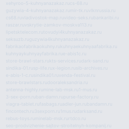
xehyroo-5-kuhnyanazakaz.ru
cs-68.ru
guzywia-4-kuhnyanazakaz.ru
mir-tk.ru
vlknrussia.ru
cs68.ru
vladivostok-map.ru
video-seks.ru
bankaribi.ru
raszar.ru
vskrytie-zamkov-moskva113.ru
lipetsktelecom.ru
tovudyi4kuhnyanazakaz.ru
seksuzb.ru
guzywia4kuhnyanazakaz.ru
fabrikaofabrikaokuhny.ru
kuhnyaekuhnyaafabrika.ru
kuhnyaykuhnyayfabrika.ru
e-abis1c.ru
store-brawl-stars.ru
kts-services.ru
dark-sand.ru
sindika-01.ru
sp-life.ru
x-legion.ru
sib-archives.ru
e-abis-1-c.ru
sindika01.ru
venda-festival.ru
store-brawlstars.ru
dooraleksandria.ru
antenna-highly.ru
mine-lab-msk.ru
1-mus.ru
3-sex-porn.ru
ban-damn.ru
purse-factory.ru
viagra-tablet.ru
fasbags.ru
adler-jun.ru
bandamn.ru
fincontech.ru
3sexporn.ru
1mus.ru
darksand.ru
rebus-toys.ru
minelab-msk.ru
rtdco.ru
seo-prodvizhenie-sajtov-stroitelnyh-kompanij.ru