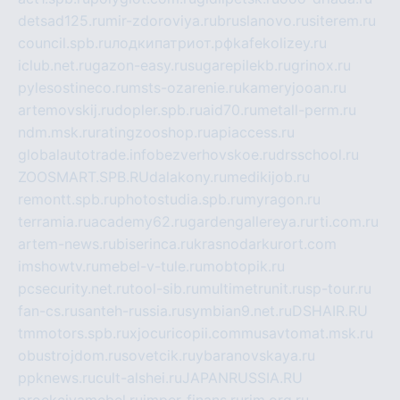
detsad125.ru
mir-zdoroviya.ru
bruslanovo.ru
siterem.ru
council.spb.ru
лодкипатриот.рф
kafekolizey.ru
iclub.net.ru
gazon-easy.ru
sugarepilekb.ru
grinox.ru
pylesostineco.ru
msts-ozarenie.ru
kameryjooan.ru
artemovskij.ru
dopler.spb.ru
aid70.ru
metall-perm.ru
ndm.msk.ru
ratingzooshop.ru
apiaccess.ru
globalautotrade.info
bezverhovskoe.ru
drsschool.ru
ZOOSMART.SPB.RU
dalakony.ru
medikijob.ru
remontt.spb.ru
photostudia.spb.ru
myragon.ru
terramia.ru
academy62.ru
gardengallereya.ru
rti.com.ru
artem-news.ru
biserinca.ru
krasnodarkurort.com
imshowtv.ru
mebel-v-tule.ru
mobtopik.ru
pcsecurity.net.ru
tool-sib.ru
multimetrunit.ru
sp-tour.ru
fan-cs.ru
santeh-russia.ru
symbian9.net.ru
DSHAIR.RU
tmmotors.spb.ru
xjocuricopii.com
musavtomat.msk.ru
obustrojdom.ru
sovetcik.ru
ybaranovskaya.ru
ppknews.ru
cult-alshei.ru
JAPANRUSSIA.RU
proekciyamebel.ru
imper-finans.ru
rim.org.ru