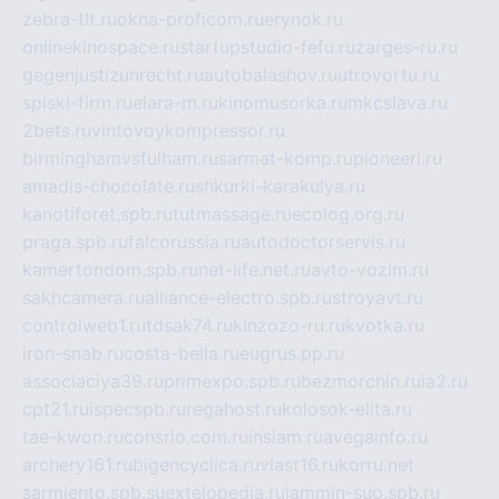
zebra-tlt.ru
okna-proficom.ru
erynok.ru
onlinekinospace.ru
startupstudio-fefu.ru
zarges-ru.ru
gegenjustizunrecht.ru
autobalashov.ru
utrovortu.ru
spiski-firm.ru
elara-m.ru
kinomusorka.ru
mkcslava.ru
2bets.ru
vintovoykompressor.ru
birminghamvsfulham.ru
sarmat-komp.ru
pioneeri.ru
amadis-chocolate.ru
shkurki-karakulya.ru
kanotiforet.spb.ru
tutmassage.ru
ecolog.org.ru
praga.spb.ru
falcorussia.ru
autodoctorservis.ru
kamertondom.spb.ru
net-life.net.ru
avto-vozim.ru
sakhcamera.ru
alliance-electro.spb.ru
stroyavt.ru
controlweb1.ru
tdsak74.ru
kinzozo-ru.ru
kvotka.ru
iron-snab.ru
costa-bella.ru
eugrus.pp.ru
associaciya39.ru
primexpo.spb.ru
bezmorchin.ru
ia2.ru
cpt21.ru
ispecspb.ru
regahost.ru
kolosok-elita.ru
tae-kwon.ru
consrio.com.ru
insiam.ru
avegainfo.ru
archery161.ru
bigencyclica.ru
vlast16.ru
korru.net
sarmiento.spb.su
extelopedia.ru
lammin-suo.spb.ru