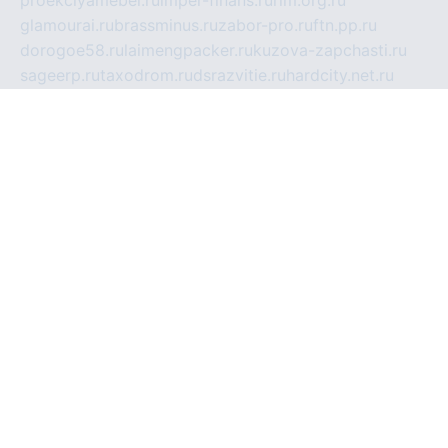
glamourai.ru
brassminus.ru
zabor-pro.ru
ftn.pp.ru
dorogoe58.ru
laimengpacker.ru
kuzova-zapchasti.ru
sageerp.ru
taxodrom.ru
dsrazvitie.ru
hardcity.net.ru
ratinghomegames.ru
topservice25.ru
gubernyan.ru
gtglasslined.ru
ii4.ru
tssport.spb.ru
andorra24.com
blackwallstreet.ru
oboimos.ru
optim-doors.com.ru
ikuch.ru
nycr.org.ru
npa21.ru
vremya-ch.spb.ru
desert000.ru
ivtorgi.ru
ifiori.ru
catalog-statei.ru
dcv.org.ru
spetsmaster174.ru
ipkameryhiseeu.ru
dum26.ru
ruspol.spb.ru
fr-opendp.ru
kam-solnyshko.ru
cheyenne-arapaho.ru
sevzapmetal.spb.ru
ted-lapidus.spb.ru
parasite-eliminator.ru
sigma-complete.ru
modernworld.ru
dama-moda.ru
eholot-group.ru
sk-nvkz.ru
DRONGOLD.RU
democratia2.ru
i-farmer.ru
mass-sport.org
jablonex.spb.ru
bookmess.ru
linkword.ru
refineua.com.ru
cs-spec.net.ru
altay-mebel.ru