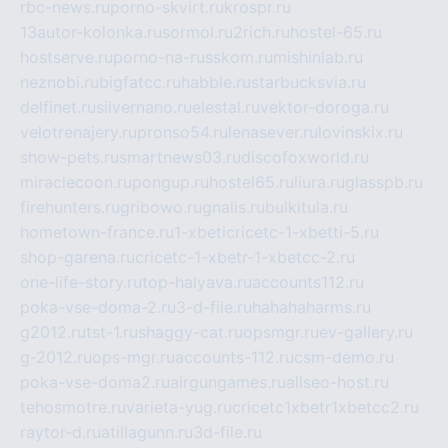
rbc-news.ru
porno-skvirt.ru
krospr.ru
13autor-kolonka.ru
sormol.ru
2rich.ru
hostel-65.ru
hostserve.ru
porno-na-russkom.ru
mishinlab.ru
neznobi.ru
bigfatcc.ru
habble.ru
starbucksvia.ru
delfinet.ru
silvernano.ru
elestal.ru
vektor-doroga.ru
velotrenajery.ru
pronso54.ru
lenasever.ru
lovinskix.ru
show-pets.ru
smartnews03.ru
discofoxworld.ru
miraclecoon.ru
pongup.ru
hostel65.ru
liura.ru
glasspb.ru
firehunters.ru
gribowo.ru
gnalis.ru
bulkitula.ru
hometown-france.ru
1-xbeticricetc-1-xbetti-5.ru
shop-garena.ru
cricetc-1-xbetr-1-xbetcc-2.ru
one-life-story.ru
top-halyava.ru
accounts112.ru
poka-vse-doma-2.ru
3-d-file.ru
hahahaharms.ru
g2012.ru
tst-1.ru
shaggy-cat.ru
opsmgr.ru
ev-gallery.ru
g-2012.ru
ops-mgr.ru
accounts-112.ru
csm-demo.ru
poka-vse-doma2.ru
airgungames.ru
allseo-host.ru
tehosmotre.ru
varieta-yug.ru
cricetc1xbetr1xbetcc2.ru
raytor-d.ru
atillagunn.ru
3d-file.ru