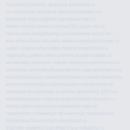
ovucontrol.ru
sloty-igrovyye-avtomaty.ru
ru-industriya.ru
russkoe-porno-besplatno.ru
belgorod-day.ru
digilith.ru
pichkurovlab.ru
medic-today.ru
taksu.ru
comp123.ru
don-ykt.ru
teensvoice.ru
imgsharing.ru
domashnee-porno.ru
eva-elfie.ru
foto-tur.ru
biz-doska.ru
metropoltravel.ru
veslo-i-yakor.ru
borodino-media.ru
rostotsky.ru
regionufa.ru
weiss-bet.ru
zaryna.ru
casinotablet.ru
universalia.ru
remont-mebeli-moscow.ru
termomur.ru
clubfisher.ru
remstirufa.ru
erdamchi.ru
doramamama.ru
muraviovka-park.ru
worldofwoman.ru
clean-dreams.ru
arkrym.ru
kristinita.ru
dircomputer.ru
healthenter.ru
textexperts.ru
pivnaya-kruzhka.ru
kinofilmy-2021.ru
demolalapaluza.ru
tanyavanya.ru
remstir-tolyatti.ru
msdip.ru
jdol.ru
sokolovr.ru
newtech-spb.ru
rezemkleim.ru
massage-tai.ru
seonub.ru
zvonitut.ru
biolisichka24.ru
mncraft-download.ru
algoritm-sistema.ru
godflesh.ru
ru-industria.ru