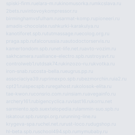
spiski-firm.ru
elara-m.ru
kinomusorka.ru
mkcslava.ru
2bets.ru
vintovoykompressor.ru
birminghamvsfulham.ru
sarmat-komp.ru
pioneeri.ru
amadis-chocolate.ru
shkurki-karakulya.ru
kanotiforet.spb.ru
tutmassage.ru
ecolog.org.ru
praga.spb.ru
falcorussia.ru
autodoctorservis.ru
kamertondom.spb.ru
net-life.net.ru
avto-vozim.ru
sakhcamera.ru
alliance-electro.spb.ru
stroyavt.ru
controlweb1.ru
tdsak74.ru
kinzozo-ru.ru
kvotka.ru
iron-snab.ru
costa-bella.ru
eugrus.pp.ru
associaciya39.ru
primexpo.spb.ru
bezmorchin.ru
ia2.ru
cpt21.ru
ispecspb.ru
regahost.ru
kolosok-elita.ru
tae-kwon.ru
consrio.com.ru
insiam.ru
avegainfo.ru
archery161.ru
bigencyclica.ru
vlast16.ru
korru.net
sarmiento.spb.su
extelopedia.ru
lammin-suo.spb.ru
iskatour.spb.ru
snpi.org.ru
running-line.ru
krygeva-spa.ru
chel.net.ru
rust-loco.ru
dugshop.ru
hl-beta.spb.ru
school494.spb.ru
mymubaby.ru