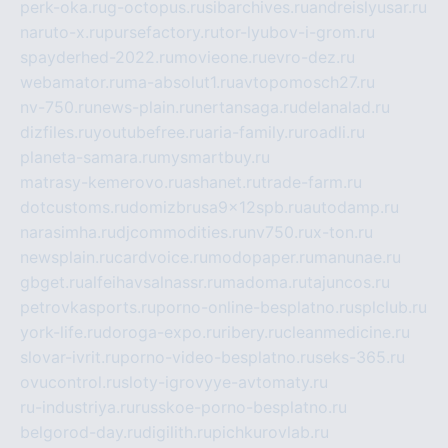
perk-oka.ru
g-octopus.ru
sibarchives.ru
andreislyusar.ru
naruto-x.ru
pursefactory.ru
tor-lyubov-i-grom.ru
spayderhed-2022.ru
movieone.ru
evro-dez.ru
webamator.ru
ma-absolut1.ru
avtopomosch27.ru
nv-750.ru
news-plain.ru
nertansaga.ru
delanalad.ru
dizfiles.ru
youtubefree.ru
aria-family.ru
roadli.ru
planeta-samara.ru
mysmartbuy.ru
matrasy-kemerovo.ru
ashanet.ru
trade-farm.ru
dotcustoms.ru
domizbrusa9x12spb.ru
autodamp.ru
narasimha.ru
djcommodities.ru
nv750.ru
x-ton.ru
newsplain.ru
cardvoice.ru
modopaper.ru
manunae.ru
gbget.ru
alfeihavsalnassr.ru
madoma.ru
tajuncos.ru
petrovkasports.ru
porno-online-besplatno.ru
splclub.ru
york-life.ru
doroga-expo.ru
ribery.ru
cleanmedicine.ru
slovar-ivrit.ru
porno-video-besplatno.ru
seks-365.ru
ovucontrol.ru
sloty-igrovyye-avtomaty.ru
ru-industriya.ru
russkoe-porno-besplatno.ru
belgorod-day.ru
digilith.ru
pichkurovlab.ru