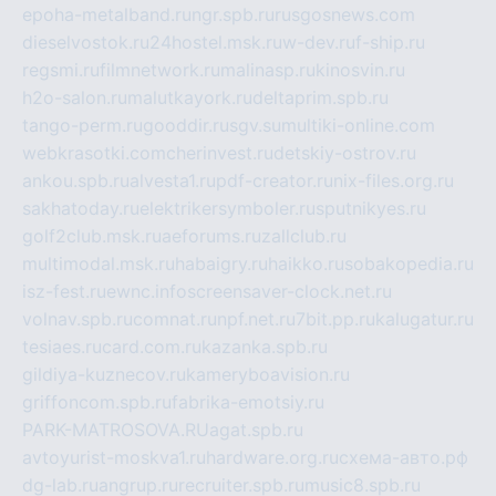
epoha-metalband.ru
ngr.spb.ru
rusgosnews.com
dieselvostok.ru
24hostel.msk.ru
w-dev.ru
f-ship.ru
regsmi.ru
filmnetwork.ru
malinasp.ru
kinosvin.ru
h2o-salon.ru
malutkayork.ru
deltaprim.spb.ru
tango-perm.ru
gooddir.ru
sgv.su
multiki-online.com
webkrasotki.com
cherinvest.ru
detskiy-ostrov.ru
ankou.spb.ru
alvesta1.ru
pdf-creator.ru
nix-files.org.ru
sakhatoday.ru
elektrikersymboler.ru
sputnikyes.ru
golf2club.msk.ru
aeforums.ru
zallclub.ru
multimodal.msk.ru
habaigry.ru
haikko.ru
sobakopedia.ru
isz-fest.ru
ewnc.info
screensaver-clock.net.ru
volnav.spb.ru
comnat.ru
npf.net.ru
7bit.pp.ru
kalugatur.ru
tesiaes.ru
card.com.ru
kazanka.spb.ru
gildiya-kuznecov.ru
kameryboavision.ru
griffoncom.spb.ru
fabrika-emotsiy.ru
PARK-MATROSOVA.RU
agat.spb.ru
avtoyurist-moskva1.ru
hardware.org.ru
схема-авто.рф
dg-lab.ru
angrup.ru
recruiter.spb.ru
music8.spb.ru