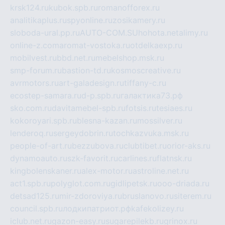
krsk124.ru
kubok.spb.ru
romanofforex.ru
analitikaplus.ru
spyonline.ru
zosikamery.ru
sloboda-ural.pp.ru
AUTO-COM.SU
hohota.net
alimy.ru
online-z.com
aromat-vostoka.ru
otdelkaexp.ru
mobilvest.ru
bbd.net.ru
mebelshop.msk.ru
smp-forum.ru
bastion-td.ru
kosmoscreative.ru
avrmotors.ru
art-galadesign.ru
tiffany-c.ru
ecostep-samara.ru
d-p.spb.ru
галактика73.рф
sko.com.ru
davitamebel-spb.ru
fotsis.ru
tesiaes.ru
kokoroyari.spb.ru
blesna-kazan.ru
mossilver.ru
lenderoq.ru
sergeydobrin.ru
tochkazvuka.msk.ru
people-of-art.ru
bezzubova.ru
clubtibet.ru
orior-aks.ru
dynamoauto.ru
szk-favorit.ru
carlines.ru
flatnsk.ru
kingbolenskaner.ru
alex-motor.ru
astroline.net.ru
act1.spb.ru
polyglot.com.ru
gidlipetsk.ru
ooo-driada.ru
detsad125.ru
mir-zdoroviya.ru
bruslanovo.ru
siterem.ru
council.spb.ru
лодкипатриот.рф
kafekolizey.ru
iclub.net.ru
gazon-easy.ru
sugarepilekb.ru
grinox.ru