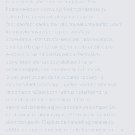
raszar.ru
vskrytie-zamkov-moskva113.ru
lipetsktelecom.ru
tovudyi4kuhnyanazakaz.ru
seksuzb.ru
guzywia4kuhnyanazakaz.ru
fabrikaofabrikaokuhny.ru
kuhnyaekuhnyaafabrika.ru
kuhnyaykuhnyayfabrika.ru
e-abis1c.ru
store-brawl-stars.ru
kts-services.ru
dark-sand.ru
sindika-01.ru
sp-life.ru
x-legion.ru
sib-archives.ru
e-abis-1-c.ru
sindika01.ru
venda-festival.ru
store-brawlstars.ru
dooraleksandria.ru
antenna-highly.ru
mine-lab-msk.ru
1-mus.ru
3-sex-porn.ru
ban-damn.ru
purse-factory.ru
viagra-tablet.ru
fasbags.ru
adler-jun.ru
bandamn.ru
fincontech.ru
3sexporn.ru
1mus.ru
darksand.ru
rebus-toys.ru
minelab-msk.ru
rtdco.ru
seo-prodvizhenie-sajtov-stroitelnyh-kompanij.ru
card-voice.ru
rulonnyygazon177.ru
snow-guard.ru
domizbrusa-9x12spb.ru
demaholding.ru
aalse.ru
a380club.ru
argentinamia.ru
perkoka.ru
movie-one.ru