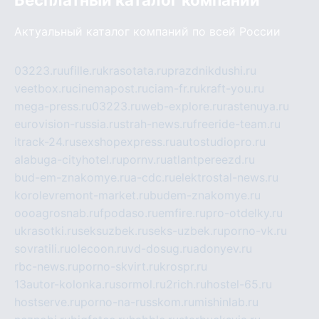
Актуальный каталог компаний по всей России
03223.ru
ufille.ru
krasotata.ru
prazdnikdushi.ru
veetbox.ru
cinemapost.ru
ciam-fr.ru
kraft-you.ru
mega-press.ru
03223.ru
web-explore.ru
rastenuya.ru
eurovision-russia.ru
strah-news.ru
freeride-team.ru
itrack-24.ru
sexshopexpress.ru
autostudiopro.ru
alabuga-cityhotel.ru
pornv.ru
atlantpereezd.ru
bud-em-znakomye.ru
a-cdc.ru
elektrostal-news.ru
korolevremont-market.ru
budem-znakomye.ru
oooagrosnab.ru
fpodaso.ru
emfire.ru
pro-otdelky.ru
ukrasotki.ru
seksuzbek.ru
seks-uzbek.ru
porno-vk.ru
sovratili.ru
olecoon.ru
vd-dosug.ru
adonyev.ru
rbc-news.ru
porno-skvirt.ru
krospr.ru
13autor-kolonka.ru
sormol.ru
2rich.ru
hostel-65.ru
hostserve.ru
porno-na-russkom.ru
mishinlab.ru