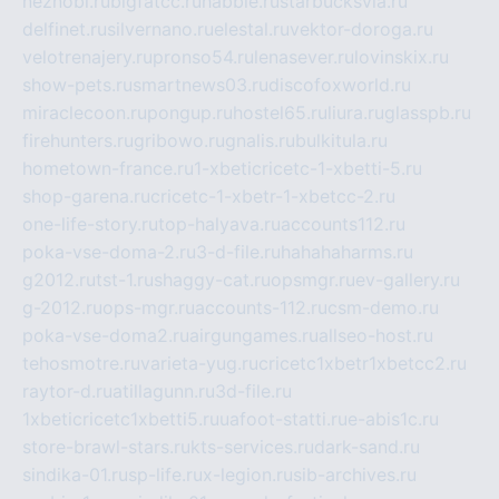
neznobi.ru
bigfatcc.ru
habble.ru
starbucksvia.ru
delfinet.ru
silvernano.ru
elestal.ru
vektor-doroga.ru
velotrenajery.ru
pronso54.ru
lenasever.ru
lovinskix.ru
show-pets.ru
smartnews03.ru
discofoxworld.ru
miraclecoon.ru
pongup.ru
hostel65.ru
liura.ru
glasspb.ru
firehunters.ru
gribowo.ru
gnalis.ru
bulkitula.ru
hometown-france.ru
1-xbeticricetc-1-xbetti-5.ru
shop-garena.ru
cricetc-1-xbetr-1-xbetcc-2.ru
one-life-story.ru
top-halyava.ru
accounts112.ru
poka-vse-doma-2.ru
3-d-file.ru
hahahaharms.ru
g2012.ru
tst-1.ru
shaggy-cat.ru
opsmgr.ru
ev-gallery.ru
g-2012.ru
ops-mgr.ru
accounts-112.ru
csm-demo.ru
poka-vse-doma2.ru
airgungames.ru
allseo-host.ru
tehosmotre.ru
varieta-yug.ru
cricetc1xbetr1xbetcc2.ru
raytor-d.ru
atillagunn.ru
3d-file.ru
1xbeticricetc1xbetti5.ru
uafoot-statti.ru
e-abis1c.ru
store-brawl-stars.ru
kts-services.ru
dark-sand.ru
sindika-01.ru
sp-life.ru
x-legion.ru
sib-archives.ru