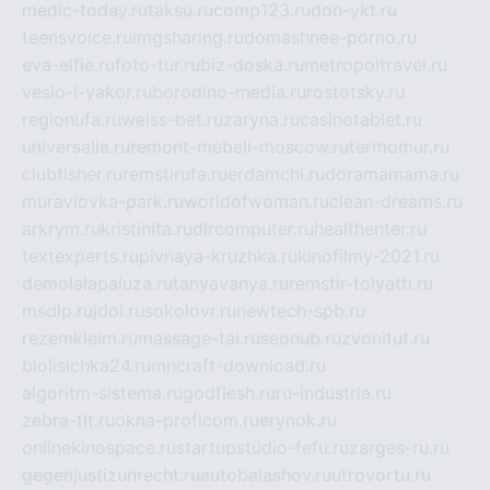
medic-today.ru
taksu.ru
comp123.ru
don-ykt.ru
teensvoice.ru
imgsharing.ru
domashnee-porno.ru
eva-elfie.ru
foto-tur.ru
biz-doska.ru
metropoltravel.ru
veslo-i-yakor.ru
borodino-media.ru
rostotsky.ru
regionufa.ru
weiss-bet.ru
zaryna.ru
casinotablet.ru
universalia.ru
remont-mebeli-moscow.ru
termomur.ru
clubfisher.ru
remstirufa.ru
erdamchi.ru
doramamama.ru
muraviovka-park.ru
worldofwoman.ru
clean-dreams.ru
arkrym.ru
kristinita.ru
dircomputer.ru
healthenter.ru
textexperts.ru
pivnaya-kruzhka.ru
kinofilmy-2021.ru
demolalapaluza.ru
tanyavanya.ru
remstir-tolyatti.ru
msdip.ru
jdol.ru
sokolovr.ru
newtech-spb.ru
rezemkleim.ru
massage-tai.ru
seonub.ru
zvonitut.ru
biolisichka24.ru
mncraft-download.ru
algoritm-sistema.ru
godflesh.ru
ru-industria.ru
zebra-tlt.ru
okna-proficom.ru
erynok.ru
onlinekinospace.ru
startupstudio-fefu.ru
zarges-ru.ru
gegenjustizunrecht.ru
autobalashov.ru
utrovortu.ru