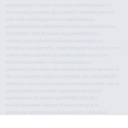
pylesostineco.ru
msts-ozarenie.ru
kameryjooan.ru
artemovskij.ru
dopler.spb.ru
aid70.ru
metall-perm.ru
ndm.msk.ru
ratingzooshop.ru
apiaccess.ru
globalautotrade.info
bezverhovskoe.ru
drsschool.ru
ZOOSMART.SPB.RU
dalakony.ru
medikijob.ru
remontt.spb.ru
photostudia.spb.ru
myragon.ru
terramia.ru
academy62.ru
gardengallereya.ru
rti.com.ru
artem-news.ru
biserinca.ru
krasnodarkurort.com
imshowtv.ru
mebel-v-tule.ru
mobtopik.ru
pcsecurity.net.ru
tool-sib.ru
multimetrunit.ru
sp-tour.ru
fan-cs.ru
santeh-russia.ru
symbian9.net.ru
DSHAIR.RU
tmmotors.spb.ru
xjocuricopii.com
musavtomat.msk.ru
obustrojdom.ru
sovetcik.ru
ybaranovskaya.ru
ppknews.ru
cult-alshei.ru
JAPANRUSSIA.RU
proekciyamebel.ru
imper-finans.ru
rim.org.ru
glamourai.ru
brassminus.ru
zabor-pro.ru
ftn.pp.ru
dorogoe58.ru
laimengpacker.ru
kuzova-zapchasti.ru
sageerp.ru
taxodrom.ru
dsrazvitie.ru
hardcity.net.ru