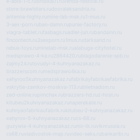
e-abis-1-c.ru
sindika01.ru
venda-festival.ru
store-brawlstars.ru
dooraleksandria.ru
antenna-highly.ru
mine-lab-msk.ru
1-mus.ru
3-sex-porn.ru
ban-damn.ru
purse-factory.ru
viagra-tablet.ru
fasbags.ru
adler-jun.ru
bandamn.ru
fincontech.ru
3sexporn.ru
1mus.ru
darksand.ru
rebus-toys.ru
minelab-msk.ru
alabuga-cityhotel.ru
medsprawo-4-ka.ru
2864420.ru
blagodarenie-spb.ru
zajmy24.ru
tovudyi-4-kuhnyanazakaz.ru
brazzerscom.ru
medsprawo4ka.ru
xehyroo5kuhnyanazakaz.ru
fabrikayfabrikaefabrika.ru
vskrytie-zamkov-moskva-113.ru
biletnadom.ru
zed-online.ru
pimchax.ru
brazzers-hd.ru
z-host.ru
kitubeu2kuhnyanazakaz.ru
naperekate.ru
kuhnyaofabrikaufabrik.ru
kitubeu-2-kuhnyanazakaz.ru
xehyroo-5-kuhnyanazakaz.ru
cs-68.ru
guzywia-4-kuhnyanazakaz.ru
mir-tk.ru
vlknrussia.ru
cs68.ru
vladivostok-map.ru
video-seks.ru
bankaribi.ru