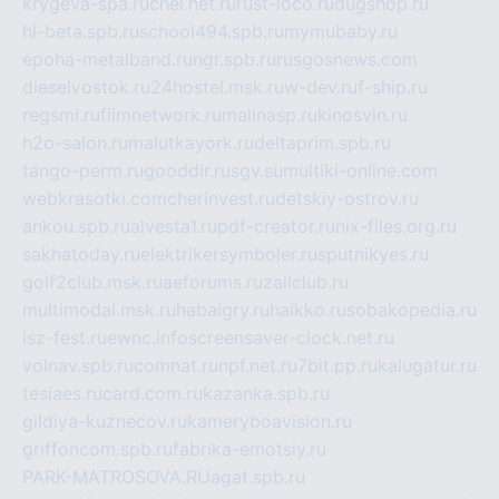
krygeva-spa.ru
chel.net.ru
rust-loco.ru
dugshop.ru
hl-beta.spb.ru
school494.spb.ru
mymubaby.ru
epoha-metalband.ru
ngr.spb.ru
rusgosnews.com
dieselvostok.ru
24hostel.msk.ru
w-dev.ru
f-ship.ru
regsmi.ru
filmnetwork.ru
malinasp.ru
kinosvin.ru
h2o-salon.ru
malutkayork.ru
deltaprim.spb.ru
tango-perm.ru
gooddir.ru
sgv.su
multiki-online.com
webkrasotki.com
cherinvest.ru
detskiy-ostrov.ru
ankou.spb.ru
alvesta1.ru
pdf-creator.ru
nix-files.org.ru
sakhatoday.ru
elektrikersymboler.ru
sputnikyes.ru
golf2club.msk.ru
aeforums.ru
zallclub.ru
multimodal.msk.ru
habaigry.ru
haikko.ru
sobakopedia.ru
isz-fest.ru
ewnc.info
screensaver-clock.net.ru
volnav.spb.ru
comnat.ru
npf.net.ru
7bit.pp.ru
kalugatur.ru
tesiaes.ru
card.com.ru
kazanka.spb.ru
gildiya-kuznecov.ru
kameryboavision.ru
griffoncom.spb.ru
fabrika-emotsiy.ru
PARK-MATROSOVA.RU
agat.spb.ru