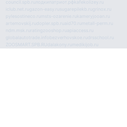
council.spb.ru
лодкипатриот.рф
kafekolizey.ru
iclub.net.ru
gazon-easy.ru
sugarepilekb.ru
grinox.ru
pylesostineco.ru
msts-ozarenie.ru
kameryjooan.ru
artemovskij.ru
dopler.spb.ru
aid70.ru
metall-perm.ru
ndm.msk.ru
ratingzooshop.ru
apiaccess.ru
globalautotrade.info
bezverhovskoe.ru
drsschool.ru
ZOOSMART.SPB.RU
dalakony.ru
medikijob.ru
remontt.spb.ru
photostudia.spb.ru
myragon.ru
terramia.ru
academy62.ru
gardengallereya.ru
rti.com.ru
artem-news.ru
biserinca.ru
krasnodarkurort.com
imshowtv.ru
mebel-v-tule.ru
mobtopik.ru
pcsecurity.net.ru
tool-sib.ru
multimetrunit.ru
sp-tour.ru
fan-cs.ru
santeh-russia.ru
symbian9.net.ru
DSHAIR.RU
tmmotors.spb.ru
xjocuricopii.com
musavtomat.msk.ru
obustrojdom.ru
sovetcik.ru
ybaranovskaya.ru
ppknews.ru
cult-alshei.ru
JAPANRUSSIA.RU
proekciyamebel.ru
imper-finans.ru
rim.org.ru
glamourai.ru
brassminus.ru
zabor-pro.ru
ftn.pp.ru