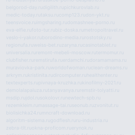
belgorod-day.ru
digilith.ru
pichkurovlab.ru
medic-today.ru
taksu.ru
comp123.ru
don-ykt.ru
teensvoice.ru
imgsharing.ru
domashnee-porno.ru
eva-elfie.ru
foto-tur.ru
biz-doska.ru
metropoltravel.ru
veslo-i-yakor.ru
borodino-media.ru
rostotsky.ru
regionufa.ru
weiss-bet.ru
zaryna.ru
casinotablet.ru
universalia.ru
remont-mebeli-moscow.ru
termomur.ru
clubfisher.ru
remstirufa.ru
erdamchi.ru
doramamama.ru
muraviovka-park.ru
worldofwoman.ru
clean-dreams.ru
arkrym.ru
kristinita.ru
dircomputer.ru
healthenter.ru
textexperts.ru
pivnaya-kruzhka.ru
kinofilmy-2021.ru
demolalapaluza.ru
tanyavanya.ru
remstir-tolyatti.ru
msdip.ru
jdol.ru
sokolovr.ru
newtech-spb.ru
rezemkleim.ru
massage-tai.ru
seonub.ru
zvonitut.ru
biolisichka24.ru
mncraft-download.ru
algoritm-sistema.ru
godflesh.ru
ru-industria.ru
zebra-tlt.ru
okna-proficom.ru
erynok.ru