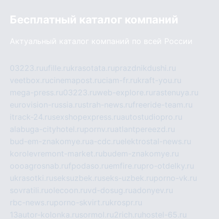
Бесплатный каталог компаний
Актуальный каталог компаний по всей России
03223.ru
ufille.ru
krasotata.ru
prazdnikdushi.ru
veetbox.ru
cinemapost.ru
ciam-fr.ru
kraft-you.ru
mega-press.ru
03223.ru
web-explore.ru
rastenuya.ru
eurovision-russia.ru
strah-news.ru
freeride-team.ru
itrack-24.ru
sexshopexpress.ru
autostudiopro.ru
alabuga-cityhotel.ru
pornv.ru
atlantpereezd.ru
bud-em-znakomye.ru
a-cdc.ru
elektrostal-news.ru
korolevremont-market.ru
budem-znakomye.ru
oooagrosnab.ru
fpodaso.ru
emfire.ru
pro-otdelky.ru
ukrasotki.ru
seksuzbek.ru
seks-uzbek.ru
porno-vk.ru
sovratili.ru
olecoon.ru
vd-dosug.ru
adonyev.ru
rbc-news.ru
porno-skvirt.ru
krospr.ru
13autor-kolonka.ru
sormol.ru
2rich.ru
hostel-65.ru