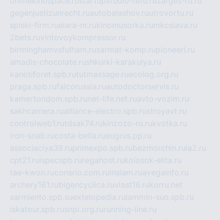
onlinekinospace.ru
startupstudio-fefu.ru
zarges-ru.ru
gegenjustizunrecht.ru
autobalashov.ru
utrovortu.ru
spiski-firm.ru
elara-m.ru
kinomusorka.ru
mkcslava.ru
2bets.ru
vintovoykompressor.ru
birminghamvsfulham.ru
sarmat-komp.ru
pioneeri.ru
amadis-chocolate.ru
shkurki-karakulya.ru
kanotiforet.spb.ru
tutmassage.ru
ecolog.org.ru
praga.spb.ru
falcorussia.ru
autodoctorservis.ru
kamertondom.spb.ru
net-life.net.ru
avto-vozim.ru
sakhcamera.ru
alliance-electro.spb.ru
stroyavt.ru
controlweb1.ru
tdsak74.ru
kinzozo-ru.ru
kvotka.ru
iron-snab.ru
costa-bella.ru
eugrus.pp.ru
associaciya39.ru
primexpo.spb.ru
bezmorchin.ru
ia2.ru
cpt21.ru
ispecspb.ru
regahost.ru
kolosok-elita.ru
tae-kwon.ru
consrio.com.ru
insiam.ru
avegainfo.ru
archery161.ru
bigencyclica.ru
vlast16.ru
korru.net
sarmiento.spb.su
extelopedia.ru
lammin-suo.spb.ru
iskatour.spb.ru
snpi.org.ru
running-line.ru