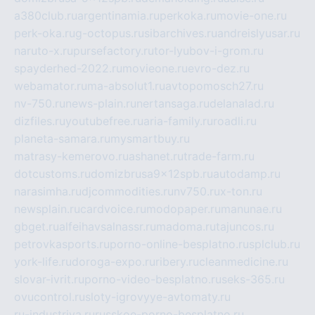
a380club.ru
argentinamia.ru
perkoka.ru
movie-one.ru
perk-oka.ru
g-octopus.ru
sibarchives.ru
andreislyusar.ru
naruto-x.ru
pursefactory.ru
tor-lyubov-i-grom.ru
spayderhed-2022.ru
movieone.ru
evro-dez.ru
webamator.ru
ma-absolut1.ru
avtopomosch27.ru
nv-750.ru
news-plain.ru
nertansaga.ru
delanalad.ru
dizfiles.ru
youtubefree.ru
aria-family.ru
roadli.ru
planeta-samara.ru
mysmartbuy.ru
matrasy-kemerovo.ru
ashanet.ru
trade-farm.ru
dotcustoms.ru
domizbrusa9x12spb.ru
autodamp.ru
narasimha.ru
djcommodities.ru
nv750.ru
x-ton.ru
newsplain.ru
cardvoice.ru
modopaper.ru
manunae.ru
gbget.ru
alfeihavsalnassr.ru
madoma.ru
tajuncos.ru
petrovkasports.ru
porno-online-besplatno.ru
splclub.ru
york-life.ru
doroga-expo.ru
ribery.ru
cleanmedicine.ru
slovar-ivrit.ru
porno-video-besplatno.ru
seks-365.ru
ovucontrol.ru
sloty-igrovyye-avtomaty.ru
ru-industriya.ru
russkoe-porno-besplatno.ru