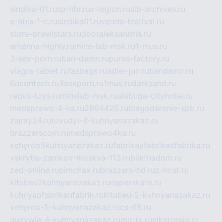
sindika-01.ru
sp-life.ru
x-legion.ru
sib-archives.ru
e-abis-1-c.ru
sindika01.ru
venda-festival.ru
store-brawlstars.ru
dooraleksandria.ru
antenna-highly.ru
mine-lab-msk.ru
1-mus.ru
3-sex-porn.ru
ban-damn.ru
purse-factory.ru
viagra-tablet.ru
fasbags.ru
adler-jun.ru
bandamn.ru
fincontech.ru
3sexporn.ru
1mus.ru
darksand.ru
rebus-toys.ru
minelab-msk.ru
alabuga-cityhotel.ru
medsprawo-4-ka.ru
2864420.ru
blagodarenie-spb.ru
zajmy24.ru
tovudyi-4-kuhnyanazakaz.ru
brazzerscom.ru
medsprawo4ka.ru
xehyroo5kuhnyanazakaz.ru
fabrikayfabrikaefabrika.ru
vskrytie-zamkov-moskva-113.ru
biletnadom.ru
zed-online.ru
pimchax.ru
brazzers-hd.ru
z-host.ru
kitubeu2kuhnyanazakaz.ru
naperekate.ru
kuhnyaofabrikaufabrik.ru
kitubeu-2-kuhnyanazakaz.ru
xehyroo-5-kuhnyanazakaz.ru
cs-68.ru
guzywia-4-kuhnyanazakaz.ru
mir-tk.ru
vlknrussia.ru