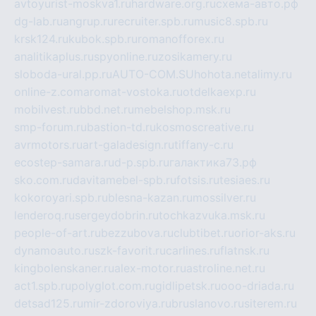
avtoyurist-moskva1.ru
hardware.org.ru
схема-авто.рф
dg-lab.ru
angrup.ru
recruiter.spb.ru
music8.spb.ru
krsk124.ru
kubok.spb.ru
romanofforex.ru
analitikaplus.ru
spyonline.ru
zosikamery.ru
sloboda-ural.pp.ru
AUTO-COM.SU
hohota.net
alimy.ru
online-z.com
aromat-vostoka.ru
otdelkaexp.ru
mobilvest.ru
bbd.net.ru
mebelshop.msk.ru
smp-forum.ru
bastion-td.ru
kosmoscreative.ru
avrmotors.ru
art-galadesign.ru
tiffany-c.ru
ecostep-samara.ru
d-p.spb.ru
галактика73.рф
sko.com.ru
davitamebel-spb.ru
fotsis.ru
tesiaes.ru
kokoroyari.spb.ru
blesna-kazan.ru
mossilver.ru
lenderoq.ru
sergeydobrin.ru
tochkazvuka.msk.ru
people-of-art.ru
bezzubova.ru
clubtibet.ru
orior-aks.ru
dynamoauto.ru
szk-favorit.ru
carlines.ru
flatnsk.ru
kingbolenskaner.ru
alex-motor.ru
astroline.net.ru
act1.spb.ru
polyglot.com.ru
gidlipetsk.ru
ooo-driada.ru
detsad125.ru
mir-zdoroviya.ru
bruslanovo.ru
siterem.ru