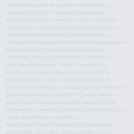
hostserve.ru
porno-na-russkom.ru
mishinlab.ru
neznobi.ru
bigfatcc.ru
habble.ru
starbucksvia.ru
delfinet.ru
silvernano.ru
elestal.ru
vektor-doroga.ru
velotrenajery.ru
pronso54.ru
lenasever.ru
lovinskix.ru
show-pets.ru
smartnews03.ru
discofoxworld.ru
miraclecoon.ru
pongup.ru
hostel65.ru
liura.ru
glasspb.ru
firehunters.ru
gribowo.ru
gnalis.ru
bulkitula.ru
hometown-france.ru
1-xbeticricetc-1-xbetti-5.ru
shop-garena.ru
cricetc-1-xbetr-1-xbetcc-2.ru
one-life-story.ru
top-halyava.ru
accounts112.ru
poka-vse-doma-2.ru
3-d-file.ru
hahahaharms.ru
g2012.ru
tst-1.ru
shaggy-cat.ru
opsmgr.ru
ev-gallery.ru
g-2012.ru
ops-mgr.ru
accounts-112.ru
csm-demo.ru
poka-vse-doma2.ru
airgungames.ru
allseo-host.ru
tehosmotre.ru
varieta-yug.ru
cricetc1xbetr1xbetcc2.ru
raytor-d.ru
atillagunn.ru
3d-file.ru
1xbeticricetc1xbetti5.ru
uafoot-statti.ru
e-abis1c.ru
store-brawl-stars.ru
kts-services.ru
dark-sand.ru