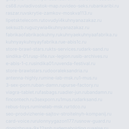
cs68.ru
vladivostok-map.ru
video-seks.ru
bankaribi.ru
raszar.ru
vskrytie-zamkov-moskva113.ru
lipetsktelecom.ru
tovudyi4kuhnyanazakaz.ru
seksuzb.ru
guzywia4kuhnyanazakaz.ru
fabrikaofabrikaokuhny.ru
kuhnyaekuhnyaafabrika.ru
kuhnyaykuhnyayfabrika.ru
e-abis1c.ru
store-brawl-stars.ru
kts-services.ru
dark-sand.ru
sindika-01.ru
sp-life.ru
x-legion.ru
sib-archives.ru
e-abis-1-c.ru
sindika01.ru
venda-festival.ru
store-brawlstars.ru
dooraleksandria.ru
antenna-highly.ru
mine-lab-msk.ru
1-mus.ru
3-sex-porn.ru
ban-damn.ru
purse-factory.ru
viagra-tablet.ru
fasbags.ru
adler-jun.ru
bandamn.ru
fincontech.ru
3sexporn.ru
1mus.ru
darksand.ru
rebus-toys.ru
minelab-msk.ru
rtdco.ru
seo-prodvizhenie-sajtov-stroitelnyh-kompanij.ru
card-voice.ru
rulonnyygazon177.ru
snow-guard.ru
domizbrusa-9x12spb.ru
demaholding.ru
aalse.ru