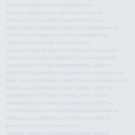
store-brawlstars.ru
dooraleksandria.ru
antenna-highly.ru
mine-lab-msk.ru
1-mus.ru
3-sex-porn.ru
ban-damn.ru
purse-factory.ru
viagra-tablet.ru
fasbags.ru
adler-jun.ru
bandamn.ru
fincontech.ru
3sexporn.ru
1mus.ru
darksand.ru
rebus-toys.ru
minelab-msk.ru
rtdco.ru
seo-prodvizhenie-sajtov-stroitelnyh-kompanij.ru
card-voice.ru
rulonnyygazon177.ru
snow-guard.ru
domizbrusa-9x12spb.ru
demaholding.ru
aalse.ru
a380club.ru
argentinamia.ru
perkoka.ru
movie-one.ru
perk-oka.ru
g-octopus.ru
sibarchives.ru
andreislyusar.ru
naruto-x.ru
pursefactory.ru
tor-lyubov-i-grom.ru
spayderhed-2022.ru
movieone.ru
evro-dez.ru
webamator.ru
ma-absolut1.ru
avtopomosch27.ru
nv-750.ru
news-plain.ru
nertansaga.ru
delanalad.ru
dizfiles.ru
youtubefree.ru
aria-family.ru
roadli.ru
planeta-samara.ru
mysmartbuy.ru
matrasy-kemerovo.ru
ashanet.ru
trade-farm.ru