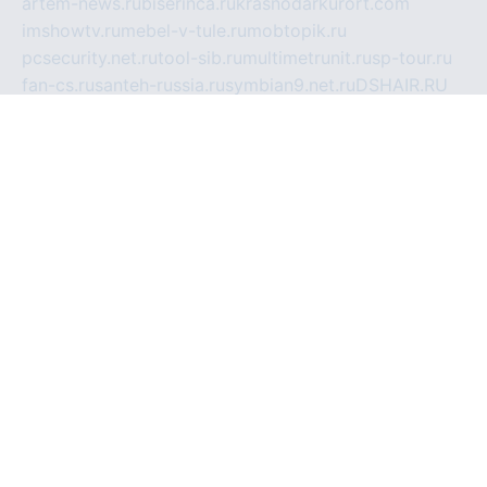
artem-news.ru
biserinca.ru
krasnodarkurort.com
imshowtv.ru
mebel-v-tule.ru
mobtopik.ru
pcsecurity.net.ru
tool-sib.ru
multimetrunit.ru
sp-tour.ru
fan-cs.ru
santeh-russia.ru
symbian9.net.ru
DSHAIR.RU
tmmotors.spb.ru
xjocuricopii.com
musavtomat.msk.ru
obustrojdom.ru
sovetcik.ru
ybaranovskaya.ru
ppknews.ru
cult-alshei.ru
JAPANRUSSIA.RU
proekciyamebel.ru
imper-finans.ru
rim.org.ru
glamourai.ru
brassminus.ru
zabor-pro.ru
ftn.pp.ru
dorogoe58.ru
laimengpacker.ru
kuzova-zapchasti.ru
sageerp.ru
taxodrom.ru
dsrazvitie.ru
hardcity.net.ru
ratinghomegames.ru
topservice25.ru
gubernyan.ru
gtglasslined.ru
ii4.ru
tssport.spb.ru
andorra24.com
blackwallstreet.ru
oboimos.ru
optim-doors.com.ru
ikuch.ru
nycr.org.ru
npa21.ru
vremya-ch.spb.ru
desert000.ru
ivtorgi.ru
ifiori.ru
catalog-statei.ru
dcv.org.ru
spetsmaster174.ru
ipkameryhiseeu.ru
dum26.ru
ruspol.spb.ru
fr-opendp.ru
kam-solnyshko.ru