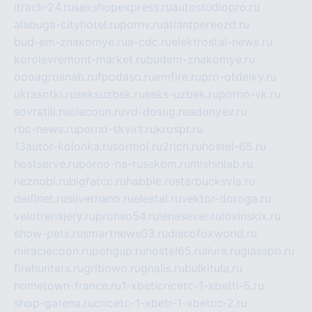
itrack-24.ru
sexshopexpress.ru
autostudiopro.ru
alabuga-cityhotel.ru
pornv.ru
atlantpereezd.ru
bud-em-znakomye.ru
a-cdc.ru
elektrostal-news.ru
korolevremont-market.ru
budem-znakomye.ru
oooagrosnab.ru
fpodaso.ru
emfire.ru
pro-otdelky.ru
ukrasotki.ru
seksuzbek.ru
seks-uzbek.ru
porno-vk.ru
sovratili.ru
olecoon.ru
vd-dosug.ru
adonyev.ru
rbc-news.ru
porno-skvirt.ru
krospr.ru
13autor-kolonka.ru
sormol.ru
2rich.ru
hostel-65.ru
hostserve.ru
porno-na-russkom.ru
mishinlab.ru
neznobi.ru
bigfatcc.ru
habble.ru
starbucksvia.ru
delfinet.ru
silvernano.ru
elestal.ru
vektor-doroga.ru
velotrenajery.ru
pronso54.ru
lenasever.ru
lovinskix.ru
show-pets.ru
smartnews03.ru
discofoxworld.ru
miraclecoon.ru
pongup.ru
hostel65.ru
liura.ru
glasspb.ru
firehunters.ru
gribowo.ru
gnalis.ru
bulkitula.ru
hometown-france.ru
1-xbeticricetc-1-xbetti-5.ru
shop-garena.ru
cricetc-1-xbetr-1-xbetcc-2.ru