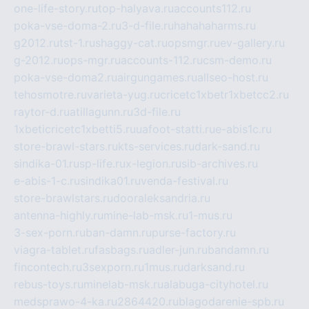
one-life-story.ru
top-halyava.ru
accounts112.ru
poka-vse-doma-2.ru
3-d-file.ru
hahahaharms.ru
g2012.ru
tst-1.ru
shaggy-cat.ru
opsmgr.ru
ev-gallery.ru
g-2012.ru
ops-mgr.ru
accounts-112.ru
csm-demo.ru
poka-vse-doma2.ru
airgungames.ru
allseo-host.ru
tehosmotre.ru
varieta-yug.ru
cricetc1xbetr1xbetcc2.ru
raytor-d.ru
atillagunn.ru
3d-file.ru
1xbeticricetc1xbetti5.ru
uafoot-statti.ru
e-abis1c.ru
store-brawl-stars.ru
kts-services.ru
dark-sand.ru
sindika-01.ru
sp-life.ru
x-legion.ru
sib-archives.ru
e-abis-1-c.ru
sindika01.ru
venda-festival.ru
store-brawlstars.ru
dooraleksandria.ru
antenna-highly.ru
mine-lab-msk.ru
1-mus.ru
3-sex-porn.ru
ban-damn.ru
purse-factory.ru
viagra-tablet.ru
fasbags.ru
adler-jun.ru
bandamn.ru
fincontech.ru
3sexporn.ru
1mus.ru
darksand.ru
rebus-toys.ru
minelab-msk.ru
alabuga-cityhotel.ru
medsprawo-4-ka.ru
2864420.ru
blagodarenie-spb.ru