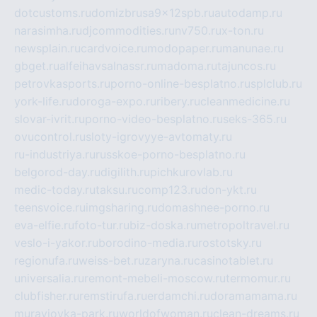
dotcustoms.ru
domizbrusa9x12spb.ru
autodamp.ru
narasimha.ru
djcommodities.ru
nv750.ru
x-ton.ru
newsplain.ru
cardvoice.ru
modopaper.ru
manunae.ru
gbget.ru
alfeihavsalnassr.ru
madoma.ru
tajuncos.ru
petrovkasports.ru
porno-online-besplatno.ru
splclub.ru
york-life.ru
doroga-expo.ru
ribery.ru
cleanmedicine.ru
slovar-ivrit.ru
porno-video-besplatno.ru
seks-365.ru
ovucontrol.ru
sloty-igrovyye-avtomaty.ru
ru-industriya.ru
russkoe-porno-besplatno.ru
belgorod-day.ru
digilith.ru
pichkurovlab.ru
medic-today.ru
taksu.ru
comp123.ru
don-ykt.ru
teensvoice.ru
imgsharing.ru
domashnee-porno.ru
eva-elfie.ru
foto-tur.ru
biz-doska.ru
metropoltravel.ru
veslo-i-yakor.ru
borodino-media.ru
rostotsky.ru
regionufa.ru
weiss-bet.ru
zaryna.ru
casinotablet.ru
universalia.ru
remont-mebeli-moscow.ru
termomur.ru
clubfisher.ru
remstirufa.ru
erdamchi.ru
doramamama.ru
muraviovka-park.ru
worldofwoman.ru
clean-dreams.ru