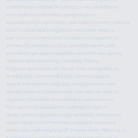
controlweb1.ru
tdsak74.ru
kinzozo-ru.ru
kvotka.ru
iron-snab.ru
costa-bella.ru
eugrus.pp.ru
associaciya39.ru
primexpo.spb.ru
bezmorchin.ru
ia2.ru
cpt21.ru
ispecspb.ru
regahost.ru
kolosok-elita.ru
tae-kwon.ru
consrio.com.ru
insiam.ru
avegainfo.ru
archery161.ru
bigencyclica.ru
vlast16.ru
korru.net
sarmiento.spb.su
extelopedia.ru
lammin-suo.spb.ru
iskatour.spb.ru
snpi.org.ru
running-line.ru
krygeva-spa.ru
chel.net.ru
rust-loco.ru
dugshop.ru
hl-beta.spb.ru
school494.spb.ru
mymubaby.ru
epoha-metalband.ru
ngr.spb.ru
rusgosnews.com
dieselvostok.ru
24hostel.msk.ru
w-dev.ru
f-ship.ru
regsmi.ru
filmnetwork.ru
malinasp.ru
kinosvin.ru
h2o-salon.ru
malutkayork.ru
deltaprim.spb.ru
tango-perm.ru
gooddir.ru
sgv.su
multiki-online.com
webkrasotki.com
cherinvest.ru
detskiy-ostrov.ru
ankou.spb.ru
alvesta1.ru
pdf-creator.ru
nix-files.org.ru
sakhatoday.ru
elektrikersymboler.ru
sputnikyes.ru