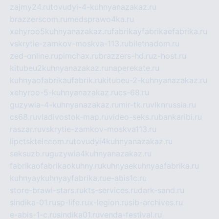
zajmy24.ru
tovudyi-4-kuhnyanazakaz.ru
brazzerscom.ru
medsprawo4ka.ru
xehyroo5kuhnyanazakaz.ru
fabrikayfabrikaefabrika.ru
vskrytie-zamkov-moskva-113.ru
biletnadom.ru
zed-online.ru
pimchax.ru
brazzers-hd.ru
z-host.ru
kitubeu2kuhnyanazakaz.ru
naperekate.ru
kuhnyaofabrikaufabrik.ru
kitubeu-2-kuhnyanazakaz.ru
xehyroo-5-kuhnyanazakaz.ru
cs-68.ru
guzywia-4-kuhnyanazakaz.ru
mir-tk.ru
vlknrussia.ru
cs68.ru
vladivostok-map.ru
video-seks.ru
bankaribi.ru
raszar.ru
vskrytie-zamkov-moskva113.ru
lipetsktelecom.ru
tovudyi4kuhnyanazakaz.ru
seksuzb.ru
guzywia4kuhnyanazakaz.ru
fabrikaofabrikaokuhny.ru
kuhnyaekuhnyaafabrika.ru
kuhnyaykuhnyayfabrika.ru
e-abis1c.ru
store-brawl-stars.ru
kts-services.ru
dark-sand.ru
sindika-01.ru
sp-life.ru
x-legion.ru
sib-archives.ru
e-abis-1-c.ru
sindika01.ru
venda-festival.ru