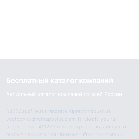
Бесплатный каталог компаний
Актуальный каталог компаний по всей России
03223.ru
ufille.ru
krasotata.ru
prazdnikdushi.ru
veetbox.ru
cinemapost.ru
ciam-fr.ru
kraft-you.ru
mega-press.ru
03223.ru
web-explore.ru
rastenuya.ru
eurovision-russia.ru
strah-news.ru
freeride-team.ru