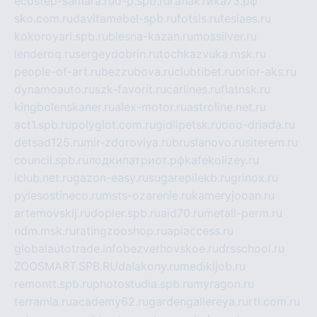
ecostep-samara.ru
d-p.spb.ru
галактика73.рф
sko.com.ru
davitamebel-spb.ru
fotsis.ru
tesiaes.ru
kokoroyari.spb.ru
blesna-kazan.ru
mossilver.ru
lenderoq.ru
sergeydobrin.ru
tochkazvuka.msk.ru
people-of-art.ru
bezzubova.ru
clubtibet.ru
orior-aks.ru
dynamoauto.ru
szk-favorit.ru
carlines.ru
flatnsk.ru
kingbolenskaner.ru
alex-motor.ru
astroline.net.ru
act1.spb.ru
polyglot.com.ru
gidlipetsk.ru
ooo-driada.ru
detsad125.ru
mir-zdoroviya.ru
bruslanovo.ru
siterem.ru
council.spb.ru
лодкипатриот.рф
kafekolizey.ru
iclub.net.ru
gazon-easy.ru
sugarepilekb.ru
grinox.ru
pylesostineco.ru
msts-ozarenie.ru
kameryjooan.ru
artemovskij.ru
dopler.spb.ru
aid70.ru
metall-perm.ru
ndm.msk.ru
ratingzooshop.ru
apiaccess.ru
globalautotrade.info
bezverhovskoe.ru
drsschool.ru
ZOOSMART.SPB.RU
dalakony.ru
medikijob.ru
remontt.spb.ru
photostudia.spb.ru
myragon.ru
terramia.ru
academy62.ru
gardengallereya.ru
rti.com.ru