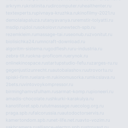
arkrym.ru
kristinita.ru
dircomputer.ru
healthenter.ru
textexperts.ru
pivnaya-kruzhka.ru
kinofilmy-2021.ru
demolalapaluza.ru
tanyavanya.ru
remstir-tolyatti.ru
msdip.ru
jdol.ru
sokolovr.ru
newtech-spb.ru
rezemkleim.ru
massage-tai.ru
seonub.ru
zvonitut.ru
biolisichka24.ru
mncraft-download.ru
algoritm-sistema.ru
godflesh.ru
ru-industria.ru
zebra-tlt.ru
okna-proficom.ru
erynok.ru
onlinekinospace.ru
startupstudio-fefu.ru
zarges-ru.ru
gegenjustizunrecht.ru
autobalashov.ru
utrovortu.ru
spiski-firm.ru
elara-m.ru
kinomusorka.ru
mkcslava.ru
2bets.ru
vintovoykompressor.ru
birminghamvsfulham.ru
sarmat-komp.ru
pioneeri.ru
amadis-chocolate.ru
shkurki-karakulya.ru
kanotiforet.spb.ru
tutmassage.ru
ecolog.org.ru
praga.spb.ru
falcorussia.ru
autodoctorservis.ru
kamertondom.spb.ru
net-life.net.ru
avto-vozim.ru
sakhcamera.ru
alliance-electro.spb.ru
stroyavt.ru